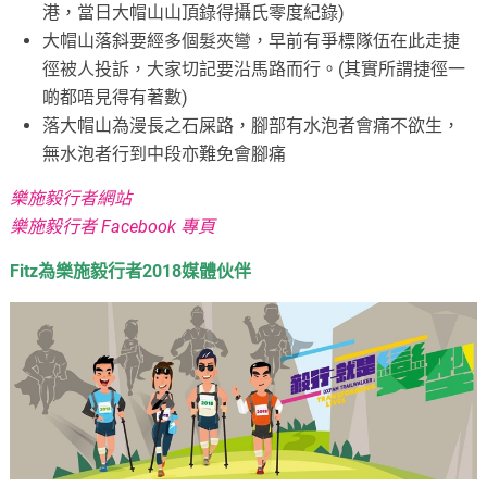
港，當日大帽山山頂錄得攝氏零度紀錄)
大帽山落斜要經多個髮夾彎，早前有爭標隊伍在此走捷
徑被人投訴，大家切記要沿馬路而行。(其實所謂捷徑一
啲都唔見得有著數)
落大帽山為漫長之石屎路，腳部有水泡者會痛不欲生，
無水泡者行到中段亦難免會腳痛
樂施毅行者網站
樂施毅行者 Facebook 專頁
Fitz為樂施毅行者2018媒體伙伴