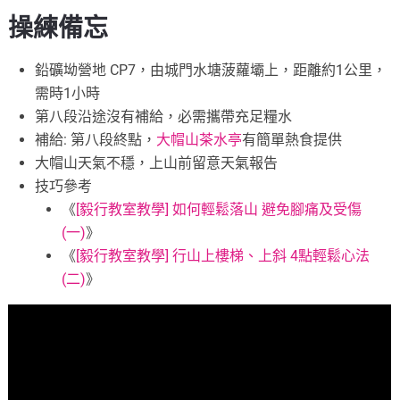
操練備忘
鉛礦坳營地 CP7，由城門水塘菠蘿壩上，距離約1公里，
需時1小時
第八段沿途沒有補給，必需攜帶充足糧水
補給: 第八段終點，
大帽山茶水亭
有簡單熱食提供
大帽山天氣不穩，上山前留意天氣報告
技巧參考
《
[毅行教室教學] 如何輕鬆落山 避免腳痛及受傷
(一)
》
《
[毅行教室教學] 行山上樓梯、上斜 4點輕鬆心法
(二)
》