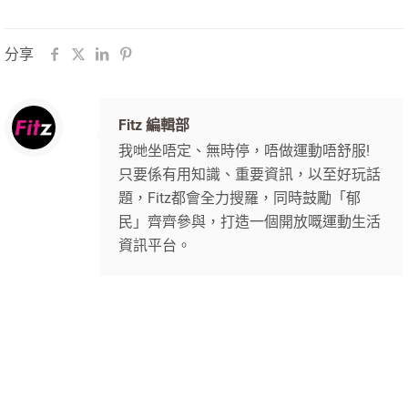
分享
Fitz 編輯部
我哋坐唔定、無時停，唔做運動唔舒服!
只要係有用知識、重要資訊，以至好玩話
題，Fitz都會全力搜羅，同時鼓勵「郁
民」齊齊參與，打造一個開放嘅運動生活
資訊平台。