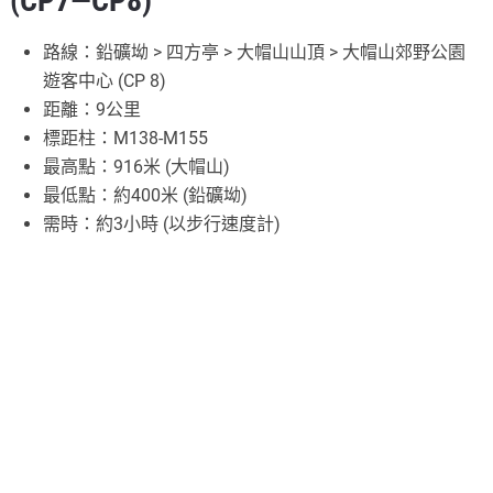
(CP7—CP8)
路線：鉛礦坳 > 四方亭 > 大帽山山頂 > 大帽山郊野公園
遊客中心 (CP 8)
距離：9公里
標距柱：M138-M155
最高點：916米 (大帽山)
最低點：約400米 (鉛礦坳)
需時：約3小時 (以步行速度計)