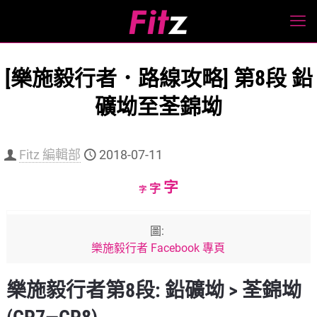
[樂施毅行者．路線攻略] 第8段 鉛
礦坳至荃錦坳
Fitz 編輯部
2018-07-11
Increase
字
Reset
Decrease
字
字
font
font
font
size.
size.
size.
圖:
樂施毅行者 Facebook 專頁
樂施毅行者第8段: 鉛礦坳 > 荃錦坳