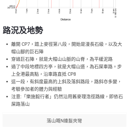
路況及地勢
離開 CP7，踏上麥徑第八段，開始是漫長石級，以及大
帽山腳的巨石陣
穿過巨石陣，就是大帽山山脈的山脊，為平緩泥路
過了中段地標四方亭，就是大帽山道，為石屎車路。步
上全港最高點，沿車路直抵 CP8
這一段，有斜度最高的上斜及落斜路段，路斜亦多變，
考驗參加者的體力與經驗
注意:「樂施毅行者」仍然沿用舊麥理浩徑路線，即依石
屎路落山
落山嘅N連髮夾彎