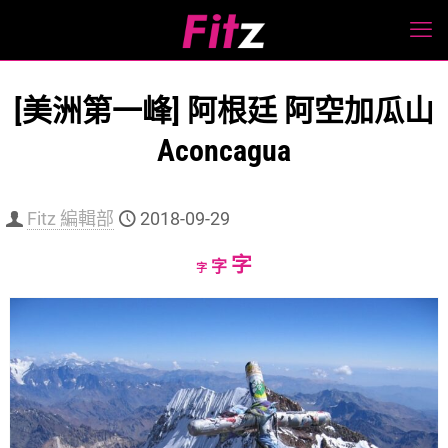
[美洲第一峰] 阿根廷 阿空加瓜山
Aconcagua
Fitz 編輯部
2018-09-29
Increase
字
Reset
Decrease
字
字
font
font
font
size.
size.
size.