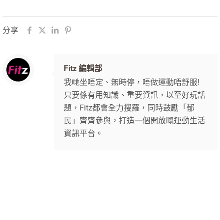
分享
Fitz 編輯部
我哋坐唔定、無時停，唔做運動唔舒服!
只要係有用知識、重要資訊，以至好玩話
題，Fitz都會全力搜羅，同時鼓勵「郁
民」齊齊參與，打造一個開放嘅運動生活
資訊平台。