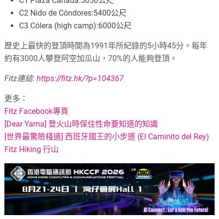
C1 Plaza Canada:5050公尺
C2 Nido de Cóndores:5400公尺
C3 Cólera (high camp):6000公尺
歷史上最快的登頂時間為1991年所紀錄的5小時45分。每年
約有3000人攀登阿空加瓜山，70%的人能夠登頂。
Fitz連結:
https://fitz.hk/?p=104367
更多：
Fitz Facebook專頁
[Dear Yama] 登火山時保住性命要知道的知識
[世界最驚險棧道] 西班牙國王的小步道 (El Caminito del Rey)
Fitz Hiking 行山