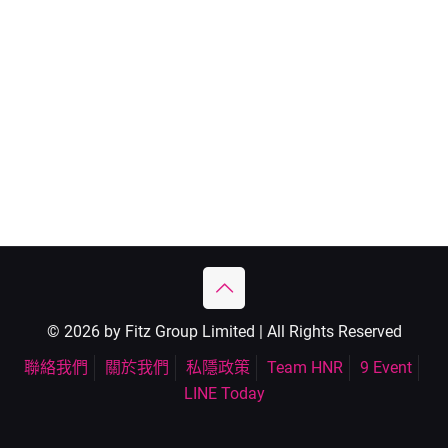
© 2026 by Fitz Group Limited | All Rights Reserved
聯絡我們
關於我們
私隱政策
Team HNR
9 Event
LINE Today