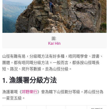
圖:
Kai Hin
山徑有難有易，分級嘅方法有好多種，唔同嘅學會、證書、
團體，都有唔同嘅分級方法。一般而言，都係按山徑嘅長
短、路況、爬升等數據，去為山徑分級。
1. 漁護署分級方法
漁護署嘅《
郊野樂行
》會為轄下山徑劃分等級，將山徑分為
一星至五級。