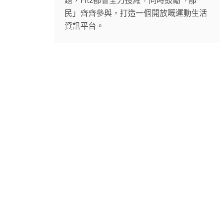
題，Fitz都會全力搜羅，同時鼓勵「郁
民」齊齊參與，打造一個開放嘅運動生活
資訊平台。