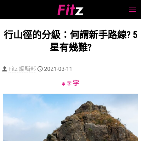
行山徑的分級：何謂新手路線? 5
星有幾難?
Fitz 編輯部
2021-03-11
Increase
字
Reset
Decrease
字
字
font
font
font
size.
size.
size.