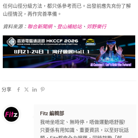
任何山徑分級方法，都只係參考而已。出發前應先充份了解
山徑情況，再作完善準備。
資料來源：
聯合新聞網
、
登山補給站
、
郊野樂行
分享
Fitz 編輯部
我哋坐唔定、無時停，唔做運動唔舒服!
只要係有用知識、重要資訊，以至好玩話