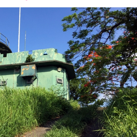
font
font
font
size.
size.
size.