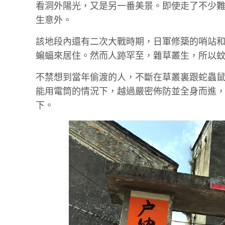
看洞外陽光，又是另一番美景。即使走了不少
生意外。
該地段內還有二次大戰時期，日軍修築的哨站
蝙蝠來居住。然而人跡罕至，雜草叢生，所以
不禁想到當年偷渡的人，不斷在草叢裏跟蛇蟲鼠
能用電筒的情況下，越過嚴密佈防並全身而進
下。