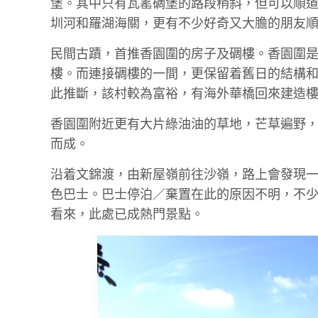
堡。其中只有瓦窰碉堡的路段稍斜，但可以順
圳河和羅湖海關，更有不少好奇又大膽的朋友
民間古蹟，首推香園圍的房子及碉樓。香園圍
樓。而連接碉樓的一間，更保留着舊日的結構
此推斷，該村較為富裕，有海外華橋回來建造
香園圍附近更有大片綠油油的草地，芒草遍野
而成。
沿着文錦渡，由新屋嶺前往沙嶺，路上會發現一
色巴士。巴士停泊／棄置在此的原因不明，不
看來，此處已成熱門景點。