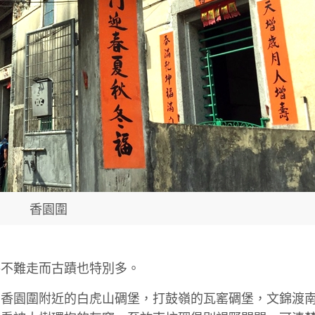
香園圍
路不難走而古蹟也特別多。
在香園圍附近的白虎山碉堡，打鼓嶺的瓦窰碉堡，文錦渡