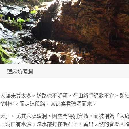
蓮麻坑礦洞
前人跡未算太多，道路也不明顯，行山新手絕對不宜。即
”剷林”。而走這段路，大都為看礦洞而來。
洞天」。尤其六號礦洞，因空間特別寬敞，而被稱為「大
比，洞口有水濂，流水敲打在礦石上，奏出天然的音樂。