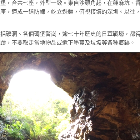
碉堡，合共七座，外型一致。東自沙頭角起，在蓮麻坑、
一座，連成一道防線，屹立邊疆，俯視接壤的深圳。以往
包括礦洞、各個碉堡警崗，逾七十年歷史的日軍戰壕，都
古蹟，不要取走當地物品或遺下墨寶及垃圾等各種痕跡。