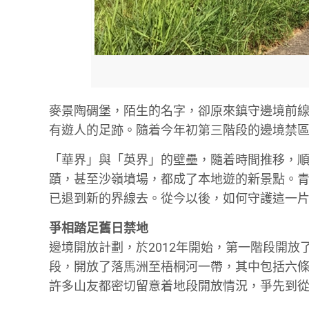
麥景陶碉堡，陌生的名字，卻原來鎮守邊境前線
有遊人的足跡。隨着今年初第三階段的邊境禁
「華界」與「英界」的壁壘，隨着時間推移，
蹟，甚至沙嶺墳場，都成了本地遊的新景點。
已退到新的界線去。從今以後，如何守護這一
爭相踏足舊日禁地
邊境開放計劃，於2012年開始，第一階段開放
段，開放了落馬洲至梧桐河一帶，其中包括六條
許多山友都密切留意着地段開放情況，爭先到