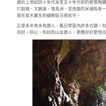
建於上世紀四十年代末至五十年代初的麥景陶
打鼓嶺、文錦渡、落馬洲，至西面的米埔各有
員在草木叢生的緩衝區日夜巡守。
正是多年來未有遊人，舊日禁區內許多古蹟，
完好。所以，到訪的山友遊人，更應好好愛惜