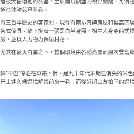
道看被大樹環抱的灰窰。至於南坑碉堡則視野開闊，可清
順道往沙嶺公墓看看。
是有三百年歷史的客家村，現存有兩排青磗房屋和樓高四
和各式傢具。牆上掛着一張黑白半身照，相中人身穿西式
樓房，並以人力物力保衛村落。
，尤其在藍天白雲之下，整個環境由各種亮麗而層次豐富
輛”中巴”停泊在草叢。對，是九十年代末期已消失的米色
少巴士迷久候邊境解禁前來一看；而從近期山友拍下的邊