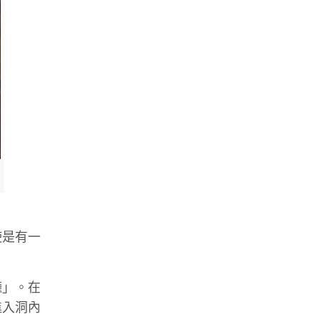
使是有一
廳」。在
進入洞內