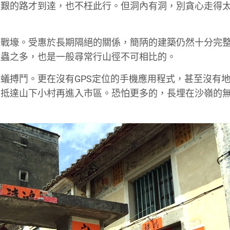
難艱的路才到逹，也不枉此行。但洞內有洞，別貪心走得
和戰壕。受惠於長期隔絕的關係，簡陃的建築仍然十分完
蚊蟲之多，也是一般尋常行山徑不可相比的。
蟻搏鬥。更在沒有GPS定位的手機應用程式，甚至沒有
，抵達山下小村再進入市區。恐怕更多的，長埋在沙嶺的