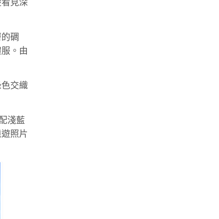
楚看見深
層的碉
禮服。由
綠色交織
配淺藍
境遊照片