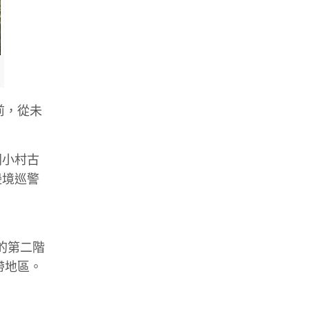
前，從未
同小村古
邊境巡警
的第二階
帶地區。