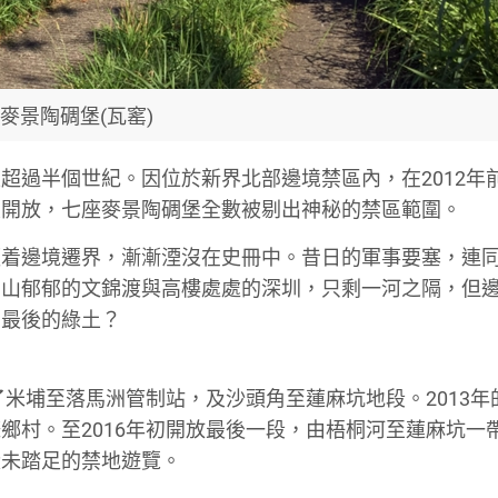
麥景陶碉堡(瓦窰)
超過半個世紀。因位於新界北部邊境禁區內，在2012年
區開放，七座麥景陶碉堡全數被剔出神秘的禁區範圍。
順着邊境遷界，漸漸湮沒在史冊中。昔日的軍事要塞，連
青山郁郁的文錦渡與高樓處處的深圳，只剩一河之隔，但
片最後的綠土？
了米埔至落馬洲管制站，及沙頭角至蓮麻坑地段。2013年
鄉村。至2016年初開放最後一段，由梧桐河至蓮麻坑一
從未踏足的禁地遊覽。