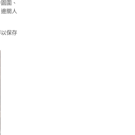
香園圍、
，邊關人
得以保存