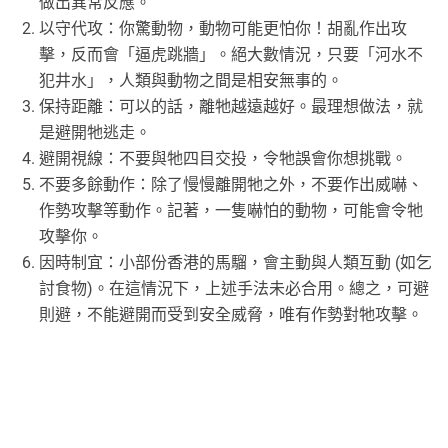
做出異常反應。
以守代攻：你驚動物，動物可能更怕你！胡亂作出攻
擊，反而會「逼虎跳牆」。絕大數情況，只要「河水不
犯井水」，人類與動物之間是相安無事的。
保持距離：可以的話，離牠越遠越好。最理想做法，就
是避開牠逃走。
避開視線：不要與牠四目交投，令牠誤會你想挑戰。
不要多餘動作：除了慢慢離開牠之外，不要作出威嚇、
作勢攻擊等動作。記著，一隻嚇怕的動物，可能會令牠
攻擊你。
因時制宜：小部份香港的馬騮，會主動與人類互動 (如乞
討食物)。在這情況下，上述手法未必合用。總之，可避
則避，不能避開而受到安全威脅，唯有作勢對牠攻擊。