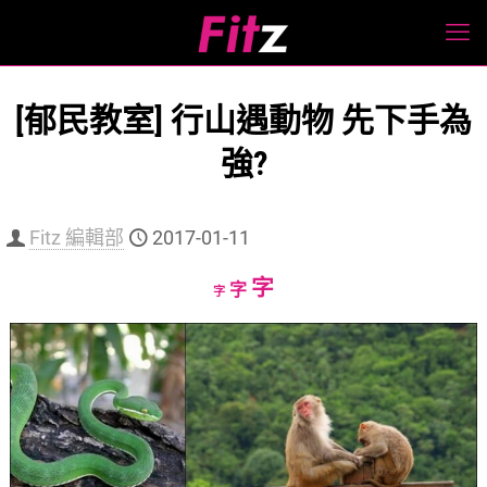
[郁民教室] 行山遇動物 先下手為
強?
Fitz 編輯部
2017-01-11
Increase
字
Reset
Decrease
字
字
font
font
font
size.
size.
size.