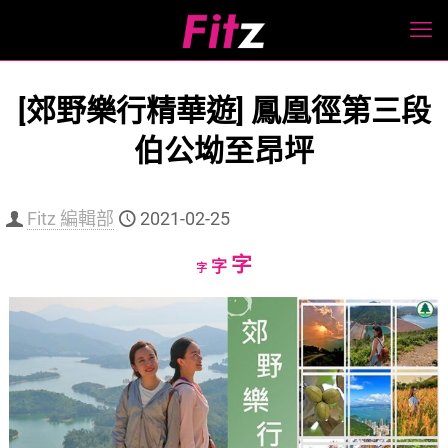
[郊野樂行精華遊] 鳳凰徑第三段
伯公坳至昂坪
Fitz 編輯部
2021-02-25
Increase
字
Reset
Decrease
字
字
font
font
font
size.
size.
size.