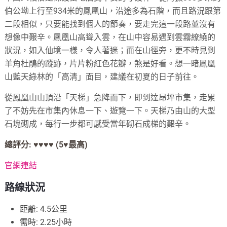
伯公坳上行至934米的鳳凰山，沿途多為石階，而且路況跟第
二段相似，只要能找到個人的節奏，要走完這一段路並沒有
想像中艱辛。鳳凰山高聳入雲，在山中容易遇到雲霧繚繞的
狀況，如入仙境一樣，令人著迷；而在山徑旁，更不時見到
羊角杜鵑的蹤跡，片片粉紅色花瓣，煞是好看。想一睹鳳凰
山藍天綠林的「高清」面目，建議在初夏的日子前往。
從鳳凰山山頂沿「天梯」急降而下，即到達昂坪市集，走累
了不妨先在市集內休息一下、遊覽一下。天梯乃由山的大型
石塊砌成，每行一步都可感受當年砌石成梯的艱辛。
總評分: ♥♥♥♥
(5
♥
最高)
官網連結
路線
狀
況
距離: 4.5公里
需時: 2.25小時