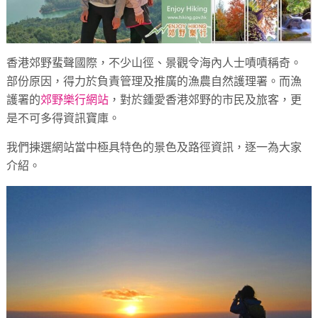
香港郊野蜚聲國際，不少山徑、景觀令海內人士嘖嘖稱奇。
部份原因，得力於負責管理及推廣的漁農自然護理署。而漁
護署的
郊野樂行網站
，對於鍾愛香港郊野的市民及旅客，更
是不可多得資訊寶庫。
我們揀選網站當中極具特色的景色及路徑資訊，逐一為大家
介紹。