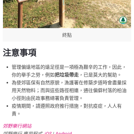
終點
注意事項
管理偏遠地區的遠足徑是一項極為艱辛的工作，因此，
你的舉手之勞，例如
把垃圾帶走
，已是莫大的幫助。
為使郊區保有自然原貌，漁護署在修築步道時會盡量採
用天然物料；而與這些路徑相連，通往偏僻村落的柏油
小徑則由民政事務總署負責管理。
疫情期間，請遵照政府推行措施，對抗疫症，人人有
責。
郊野樂行網站
郊野樂行 應用程式
iOS
|
Android