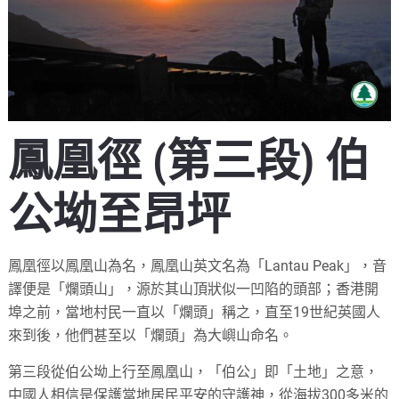
鳳凰徑 (第三段) 伯
公坳至昂坪
鳳凰徑以鳳凰山為名，鳳凰山英文名為「Lantau Peak」，音
譯便是「爛頭山」，源於其山頂狀似一凹陷的頭部；香港開
埠之前，當地村民一直以「爛頭」稱之，直至19世紀英國人
來到後，他們甚至以「爛頭」為大嶼山命名。
第三段從伯公坳上行至鳳凰山，「伯公」即「土地」之意，
中國人相信是保護當地居民平安的守護神，從海拔300多米的