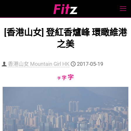
[香港山女] 登紅香爐峰 環瞰維港
之美
香港山女 Mountain Girl HK
2017-05-19
Increase
字
Reset
Decrease
字
字
font
font
font
size.
size.
size.