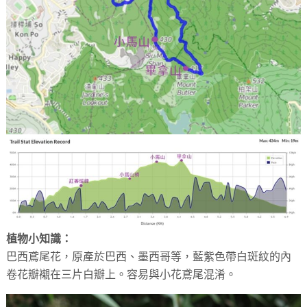
植物小知識：
巴西鳶尾花，原產於巴西、墨西哥等，藍紫色帶白斑紋的內
卷花瓣襯在三片白瓣上。容易與小花鳶尾混淆。