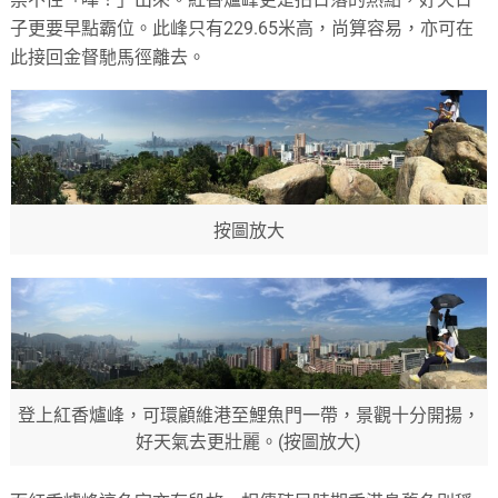
子更要早點霸位。此峰只有229.65米高，尚算容易，亦可在
此接回金督馳馬徑離去。
按圖放大
登上紅香爐峰，可環顧維港至鯉魚門一帶，景觀十分開揚，
好天氣去更壯麗。(按圖放大)