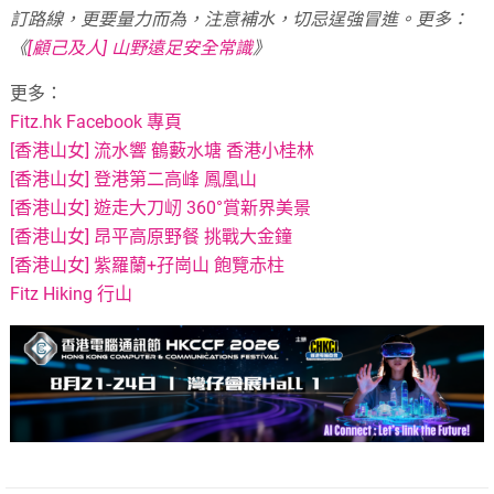
訂路線，更要量力而為，注意補水，切忌逞強冒進。
更多：
《
[顧己及人] 山野遠足安全常識
》
更多：
Fitz.hk Facebook 專頁
[香港山女] 流水響 鶴藪水塘 香港小桂林
[香港山女] 登港第二高峰 鳳凰山
[香港山女] 遊走大刀屻 360°賞新界美景
[香港山女] 昂平高原野餐 挑戰大金鐘
[香港山女] 紫羅蘭+孖崗山 飽覽赤柱
Fitz Hiking 行山