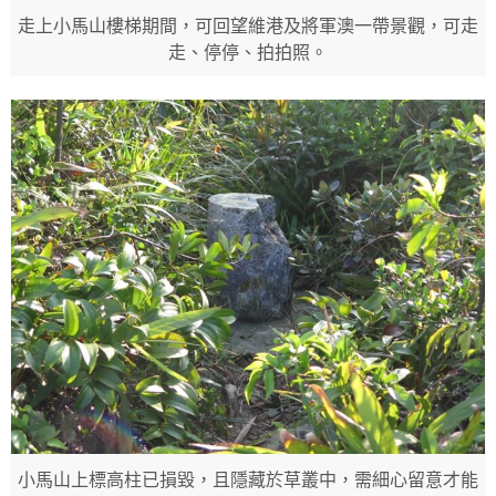
走上小馬山樓梯期間，可回望維港及將軍澳一帶景觀，可走
走、停停、拍拍照。
小馬山上標高柱已損毀，且隱藏於草叢中，需細心留意才能