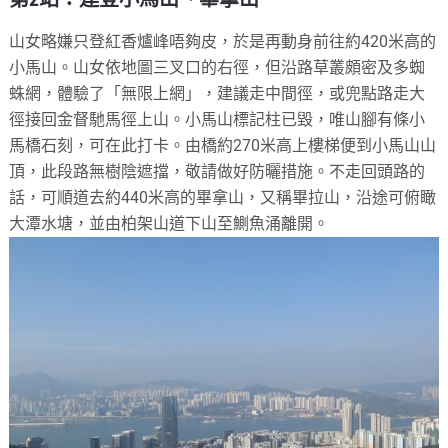
山女略嫌只登紅香爐峰唔夠皮，於是再動身前往約420米高的
小馬山。山女依地圖三叉口的右徑，但沿路草叢頗密及多蜘
蛛網，體驗了「無限上網」，建議走中間徑，或兜點路走大
徑接回金督馳馬徑上山。小馬山標記柱已毀，唯山腳有條小
馬橋石刻，可在此打卡。由橋約270米高上樓梯便到小馬山山
頂，此段路無樹陰遮擋，敬請做好防曬措施。不走回頭路的
話，可順道去約440米高的畢拿山，又稱畢拉山，沿途可俯瞰
大潭水塘，並由柏架山道下山至鰂魚涌離開。