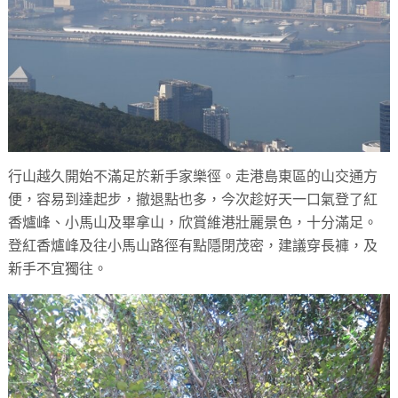
行山越久開始不滿足於新手家樂徑。走港島東區的山交通方
便，容易到達起步，撤退點也多，今次趁好天一口氣登了紅
香爐峰、小馬山及畢拿山，欣賞維港壯麗景色，十分滿足。
登紅香爐峰及往小馬山路徑有點隱閉茂密，建議穿長褲，及
新手不宜獨往。