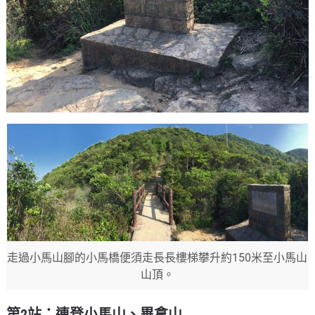
走過小馬山腳的小馬橋便須走長長樓梯攀升約150米至小馬山
山頂。
第2站：連登小馬山、畢拿山