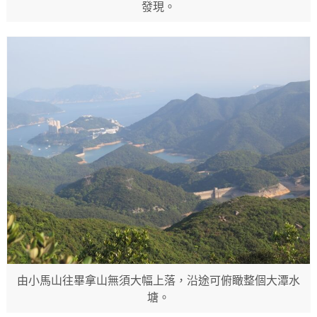
發現。
由小馬山往畢拿山無須大幅上落，沿途可俯瞰整個大潭水
塘。