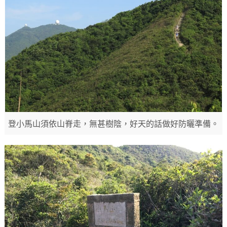
登小馬山須依山脊走，無甚樹陰，好天的話做好防曬準備。