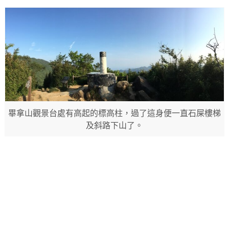
畢拿山觀景台處有高起的標高柱，過了這身便一直石屎樓梯
及斜路下山了。