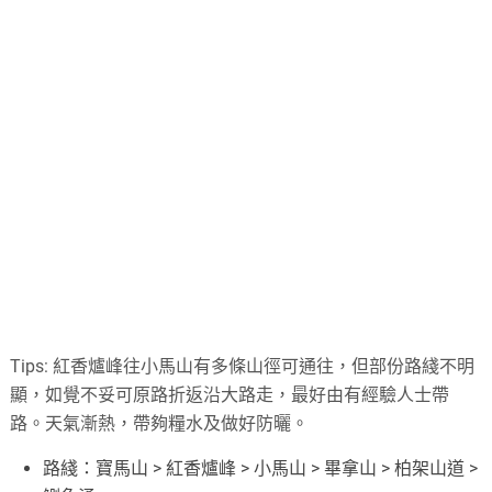
Tips: 紅香爐峰往小馬山有多條山徑可通往，但部份路綫不明
顯，如覺不妥可原路折返沿大路走，最好由有經驗人士帶
路。天氣漸熱，帶夠糧水及做好防曬。
路綫：寶馬山 > 紅香爐峰 > 小馬山 > 畢拿山 > 柏架山道 >