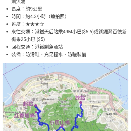
鰂魚涌
長度：約9公里
時間：約4.3小時（連拍照）
難度：★★★☆
來往交通：港鐵天后站乘49M小巴($5.6)或銅鑼灣百德新
街乘25小巴 ($5)
回程交通：港鐵鰂魚涌站
裝備：防滑鞋、充足糧水、防曬裝備