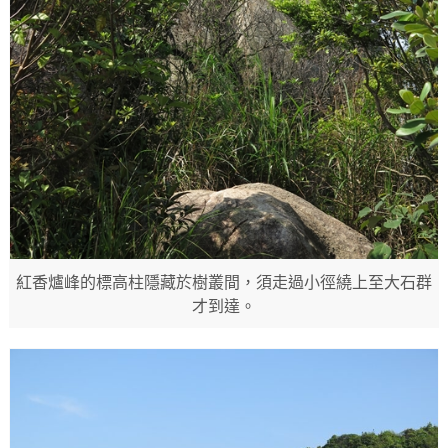
紅香爐峰的標高柱隱藏於樹叢間，須走過小徑繞上至大石群
才到達。