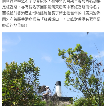
而紅香爐峰這名字亦有段故，相傳殖民時期香港島舊名別稱
是紅香爐，亦有傳名字因銅鑼灣天后廟中有紅香爐而命名；
而根據前香港歷史博物館總館長丁博士指當年的《廣東沿海
圖》亦曾將香港島標為「紅香爐山」。此峰對香港有著舉足
輕重的地位呢！