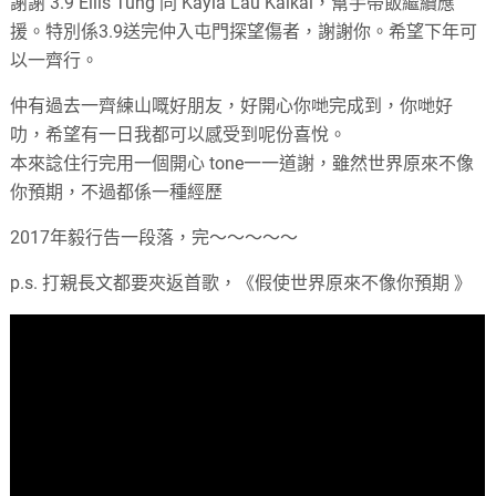
謝謝 3.9 Ellis Tung 同 Kayla Lau Kaikai，幫手帶飯繼續應
援。特別係3.9送完仲入屯門探望傷者，謝謝你。希望下年可
以一齊行。
仲有過去一齊練山嘅好朋友，好開心你哋完成到，你哋好
叻，希望有一日我都可以感受到呢份喜悅。
本來諗住行完用一個開心 tone一一道謝，雖然世界原來不像
你預期，不過都係一種經歷
2017年毅行告一段落，完～～～～～
p.s. 打親長文都要夾返首歌，《假使世界原來不像你預期 》