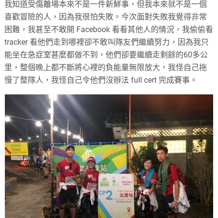
我知道受傷離場本來不是一件新鮮事，但我本來就不是一個
喜歡冒險的人，因為我很怕失敗。今次面對失敗我覺得非常
困難，我甚至不敢開 Facebook 看看其他人的情況，我偷偷看
tracker 看他們走到哪裡卻不敢叫隊友們繼續努力，因為我只
能坐在急症室甚麼都做不到，他們卻要繼續走剩餘的60多公
里，整個晚上都不斷將心裡的負能量無限放大，我怪自己拖
慢了整隊人，我怪自己令他們沒辦法 full cert 完成賽事。