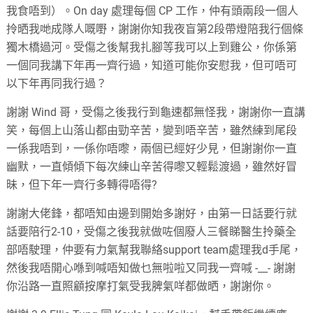
我食唔到）。On day 處理每個 CP 工作，仲有頭兩段一個人
拎晒我哋成隊人嘅嘢，謝謝你知我夜盲第2段帶燈陪我行個條
獨木橋過河。受傷之後幫我扎腳等我可以上到雞公，你係第
一個同我講下年再一齊行過，知道可能你安慰我，但可唔可
以下年再同我行過？
謝謝 Wind 哥，受傷之後我行到龜速都無怪我，謝謝你一直講
笑，每個上山落山都由勁辛苦，變到唔辛苦，雖然練到尾段
一係我唔到，一係你唔嚟，兩個已經好少見，但謝謝你一直
幽默，一直傾傾下每次練山辛苦得嚟又輕鬆渡過，雖然好冒
昧，但下年一齊行多轉得唔得?
謝謝大佬鋒，都唔知由邊到開始多謝好，由第一日話要行就
話要陪行2-10，受傷之後我就做咗個廢人三餐睇醫生拎藥全
部唔駛理，仲要有力氣幫我聯絡support team處理我d手尾，
然後我唔開心喺到喊唔知做乜無啦啦又同我一齊喊 -__- 謝謝
你沿路一直照顧按摩打氣受我脾氣咩都做晒，謝謝你。