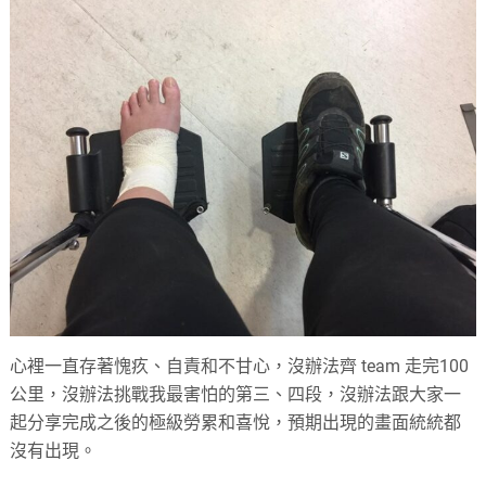
心裡一直存著愧疚、自責和不甘心，沒辦法齊 team 走完100
公里，沒辦法挑戰我最害怕的第三、四段，沒辦法跟大家一
起分享完成之後的極級勞累和喜悅，預期出現的畫面統統都
沒有出現。