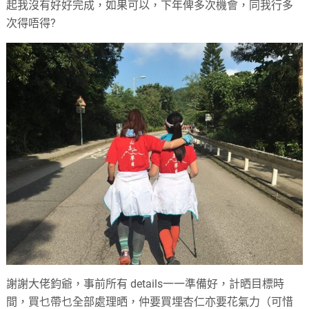
起我沒有好好完成，如果可以，下年俾多次機會，同我行多
次得唔得?
謝謝大佬鈞爺，事前所有 details一一準備好，計晒目標時
間，買乜帶乜全部處理晒，仲要買埋杏仁亦要花氣力（可惜