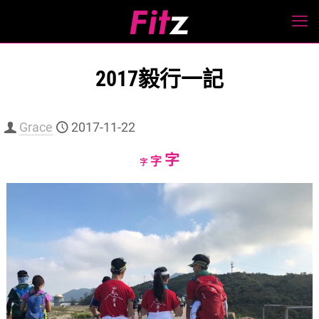
2017毅行一記
Grace
2017-11-22
Increase
字
Reset
Decrease
字
字
font
font
font
size.
size.
size.