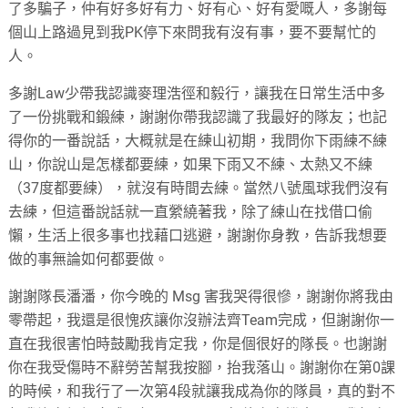
了多騙子，仲有好多好有力、好有心、好有愛嘅人，多謝每
個山上路過見到我PK停下來問我有沒有事，要不要幫忙的
人。
多謝Law少帶我認識麥理浩徑和毅行，讓我在日常生活中多
了一份挑戰和鍛練，謝謝你帶我認識了我最好的隊友；也記
得你的一番說話，大概就是在練山初期，我問你下雨練不練
山，你說山是怎樣都要練，如果下雨又不練、太熱又不練
（37度都要練），就沒有時間去練。當然八號風球我們沒有
去練，但這番說話就一直縈繞著我，除了練山在找借口偷
懶，生活上很多事也找藉口逃避，謝謝你身教，告訴我想要
做的事無論如何都要做。
謝謝隊長潘潘，你今晚的 Msg 害我哭得很慘，謝謝你將我由
零帶起，我還是很愧疚讓你沒辦法齊Team完成，但謝謝你一
直在我很害怕時鼓勵我肯定我，你是個很好的隊長。也謝謝
你在我受傷時不辭勞苦幫我按腳，抬我落山。謝謝你在第0課
的時候，和我行了一次第4段就讓我成為你的隊員，真的對不