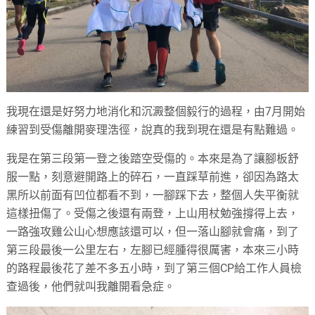
我現在還是好努力地消化和沉澱整個毅行的過程，由7月開始
練習到受傷離開麥理浩徑，說真的我到現在還是有點難過。
我是在第三段第一登之後踏空受傷的。本來是為了讓腳板舒
服一點，刻意避開路上的碎石，一直踩草前進，卻因為路太
黑所以前面有凹位都看不到，一腳踩下去，整個人失平衡就
這樣扭傷了。受傷之後還有兩登，上山用杖勉強撐得上去，
一路強攻雞公山心想應該還可以，但一落山腳就會痛，到了
第三段最後一公里左右，左腳已經腫得很厲害，本來三小時
的路程最後花了差不多五小時，到了第三個CP給工作人員檢
查過後，他們就叫我離開看急症。