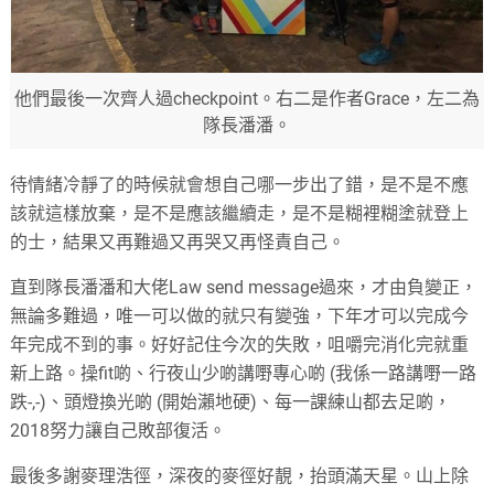
他們最後一次齊人過checkpoint。右二是作者Grace，左二為
隊長潘潘。
待情緒冷靜了的時候就會想自己哪一步出了錯，是不是不應
該就這樣放棄，是不是應該繼續走，是不是糊裡糊塗就登上
的士，結果又再難過又再哭又再怪責自己。
直到隊長潘潘和大佬Law send message過來，才由負變正，
無論多難過，唯一可以做的就只有變強，下年才可以完成今
年完成不到的事。好好記住今次的失敗，咀嚼完消化完就重
新上路。操fit啲、行夜山少啲講嘢專心啲 (我係一路講嘢一路
跌-,-)、頭燈換光啲 (開始瀨地硬)、每一課練山都去足啲，
2018努力讓自己敗部復活。
最後多謝麥理浩徑，深夜的麥徑好靚，抬頭滿天星。山上除