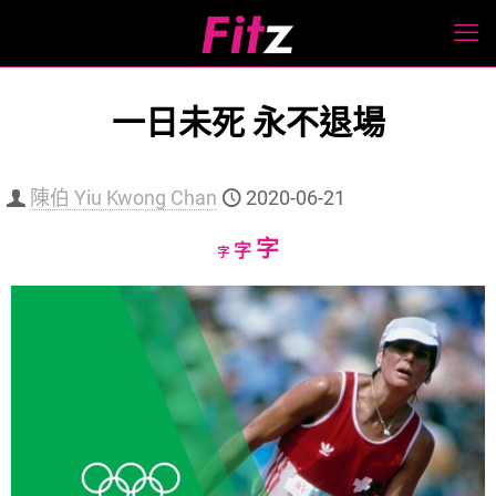
一日未死 永不退場
陳伯 Yiu Kwong Chan
2020-06-21
Increase
字
Reset
Decrease
字
字
font
font
font
size.
size.
size.