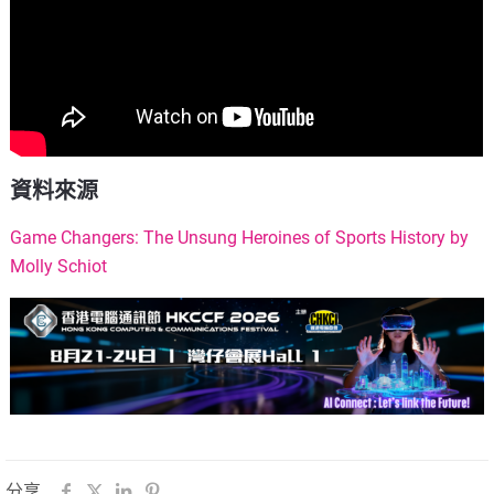
資料來源
Game Changers: The Unsung Heroines of Sports History by
Molly Schiot
分享