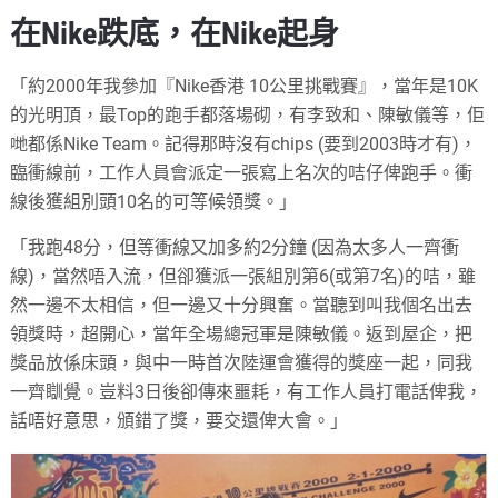
在Nike跌底，在Nike起身
「約2000年我參加『Nike香港 10公里挑戰賽』，當年是10K
的光明頂，最Top的跑手都落場砌，有李致和、陳敏儀等，佢
哋都係Nike Team。記得那時沒有chips (要到2003時才有)，
臨衝線前，工作人員會派定一張寫上名次的咭仔俾跑手。衝
線後獲組別頭10名的可等候領獎。」
「我跑48分，但等衝線又加多約2分鐘 (因為太多人一齊衝
線)，當然唔入流，但卻獲派一張組別第6(或第7名)的咭，雖
然一邊不太相信，但一邊又十分興奮。當聽到叫我個名出去
領獎時，超開心，當年全場總冠軍是陳敏儀。返到屋企，把
獎品放係床頭，與中一時首次陸運會獲得的獎座一起，同我
一齊瞓覺。豈料3日後卻傳來噩耗，有工作人員打電話俾我，
話唔好意思，頒錯了獎，要交還俾大會。」