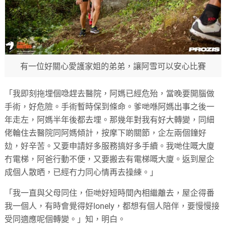
有一位好關心愛護家姐的弟弟，讓阿雪可以安心比賽
「我即刻拖埋個喼趕去醫院，阿媽已經危殆，當晚要開腦做
手術，好危險。手術暫時保到條命。爹哋喺阿媽出事之後一
年走左，阿媽半年後都去埋。那幾年對我有好大轉變，同細
佬輪住去醫院同阿媽傾計，按摩下啲關節，企左兩個鐘好
攰，好辛苦。又要申請好多服務搞好多手續。我哋住嘅大廈
冇電梯，阿爸行動不便，又要搬去有電梯嘅大廈。返到屋企
成個人散晒，已經冇力同心情再去操練。」
「我一直與父母同住，佢哋好短時間內相繼離去，屋企得番
我一個人，有時會覺得好lonely，都想有個人陪伴，要慢慢接
受同適應呢個轉變。」知，明白。