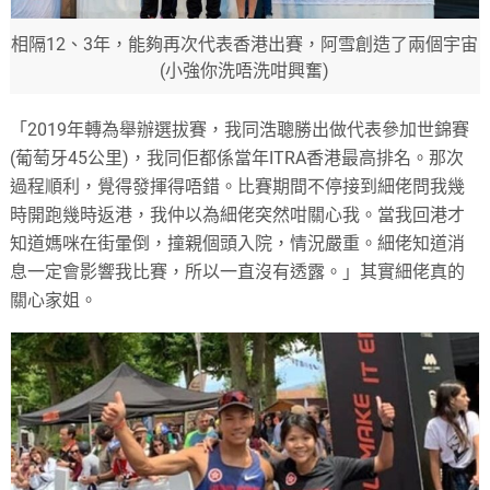
相隔12、3年，能夠再次代表香港出賽，阿雪創造了兩個宇宙
(小強你洗唔洗咁興奮)
「2019年轉為舉辦選拔賽，我同浩聰勝出做代表參加世錦賽
(葡萄牙45公里)，我同佢都係當年ITRA香港最高排名。那次
過程順利，覺得發揮得唔錯。比賽期間不停接到細佬問我幾
時開跑幾時返港，我仲以為細佬突然咁關心我。當我回港才
知道媽咪在街暈倒，撞親個頭入院，情況嚴重。細佬知道消
息一定會影響我比賽，所以一直沒有透露。」其實細佬真的
關心家姐。