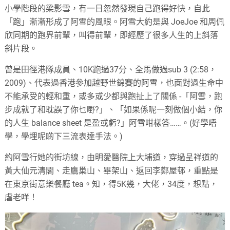
小學階段的梁影雪，有一日忽然發現自己跑得好快，自此
「跑」漸漸形成了阿雪的風眼。阿雪大約是與 JoeJoe 和周佩
欣同期的跑界前輩，叫得前輩，即經歷了很多人生的上斜落
斜片段。
曾是田徑港隊成員、10K跑過37分、全馬做過sub 3 (2:58，
2009)、代表過香港參加越野世錦賽的阿雪，也面對過生命中
不能承受的輕和重，或多或少都與跑扯上了關係 -「阿雪，跑
步成就了和耽誤了你乜嘢?」、「如果係呢一刻做個小結，你
的人生 balance sheet 是盈或虧?」阿雪咁樣答……。(好學唔
學，學埋呢啲下三流表達手法。)
約阿雪行她的街坊線，由明愛醫院上大埔道，穿過呈祥道的
黃大仙元清閣、走鷹巢山、畢架山、返回李鄭屋邨，重點是
在東京街意樂餐廳 tea。知，得5K幾，大佬，34度，想點，
虐老咩！