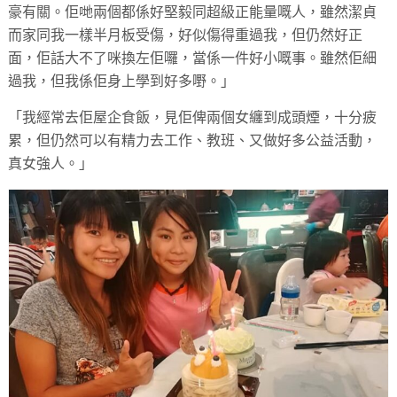
豪有關。佢哋兩個都係好堅毅同超級正能量嘅人，雖然潔貞
而家同我一樣半月板受傷，好似傷得重過我，但仍然好正
面，佢話大不了咪換左佢囉，當係一件好小嘅事。雖然佢細
過我，但我係佢身上學到好多嘢。」
「我經常去佢屋企食飯，見佢俾兩個女纏到成頭煙，十分疲
累，但仍然可以有精力去工作、教班、又做好多公益活動，
真女強人。」