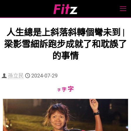
人生總是上斜落斜轉個彎未到 |
梁影雪細訴跑步成就了和耽誤了
的事情
孫立民
2024-07-29
Increase
字
Reset
Decrease
字
字
font
font
font
size.
size.
size.