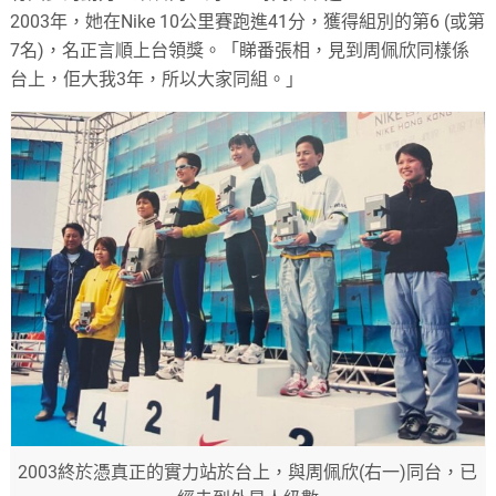
2003年，她在Nike 10公里賽跑進41分，獲得組別的第6 (或第
7名)，名正言順上台領獎。「睇番張相，見到周佩欣同樣係
台上，佢大我3年，所以大家同組。」
2003終於憑真正的實力站於台上，與周佩欣(右一)同台，已