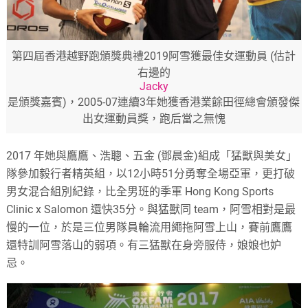
第四屆香港越野跑頒獎典禮2019阿雪獲最佳女運動員 (估計
右邊的
Jacky
是頒獎嘉賓)，2005-07連續3年她獲香港業餘田徑總會頒發傑
出女運動員獎，跑后當之無愧
2017 年她與鷹鷹、浩聰、五金 (鄧晨金)組成「猛獸與美女」
隊參加毅行者精英組，以12小時51分勇奪全場亞軍，更打破
男女混合組別紀錄，比全男班的季軍 Hong Kong Sports
Clinic x Salomon 還快35分。與猛獸同 team，阿雪相對是最
慢的一位，於是三位男隊員輪流用繩拖阿雪上山，賽前鷹鷹
還特訓阿雪落山的弱項。有三猛獸在身旁服侍，娘娘也妒
忌。