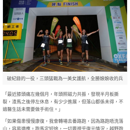
破紀錄的一役，三頭猛戰為一美女護航，全勝娘娘收的兵
「最近膝頭痛左幾個月，年頭照磁力共振，發現半月板撕
裂，渣馬之後停左休息，有少少進展，但落山都係未得，不
過醫生話未需要做手術住。」
「如果傷患慢慢康復，我會轉場去番路跑，因為路跑唔洗落
山，容易適應。跑馬定短途，一切要視乎復元情況，越野跑