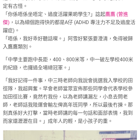
定有古怪。
「你係唔係坐唔定、過度活躍果啲學生?」諗起
鷹鷹 (曾進
傑)
，以為細個跑得快的都是A仔 (ADHD 專注力不足及過度活
躍症)。
「唔係，我好乖好聽話㗎。」阿雪好緊張要澄清，免得被歸
入鷹鷹類別。
「中學主要跑中長距，400、800米等，中一破左學校400米
的紀錄，也攞過全場總冠軍。」
「我好記得一件事，中三時老師向我說會挑選我入學校的田
徑隊，我超興奮。早會老師當眾宣佈那些同學會代表學校參
加田徑比賽，竟然冇我份，以為老師講漏左，小息去問老
師，老師話我陸運會輸左俾高年班同學，所以最後冇揀。那
刻真係好大打擊，當時老師講的每一句話和面部表情，我到
而家還瀝瀝在目。」成年人的輕，是小孩子的重。