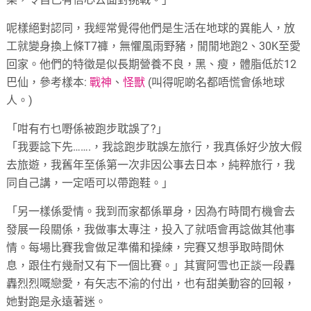
呢樣絕對認同，我經常覺得他們是生活在地球的異能人，放
工就變身換上條T7褲，無懼風雨野豬，閒閒地跑2、30K至愛
回家。他們的特徵是似長期營養不良，黑、瘦，體脂低於12
巴仙，參考樣本:
戰神
、
怪獸
(叫得呢啲名都唔慌會係地球
人。)
「咁有冇乜嘢係被跑步耽誤了?」
「我要諗下先…….，我諗跑步耽誤左旅行，我真係好少放大假
去旅遊，我舊年至係第一次非因公事去日本，純粹旅行，我
同自己講，一定唔可以帶跑鞋。」
「另一樣係愛情。我到而家都係單身，因為冇時間冇機會去
發展一段關係，我做事太專注，投入了就唔會再諗做其他事
情。每場比賽我會做足準備和操練，完賽又想爭取時間休
息，跟住冇幾耐又有下一個比賽。」其實阿雪也正談一段轟
轟烈烈嘅戀愛，有矢志不渝的付出，也有甜美動容的回報，
她對跑是永遠著迷。