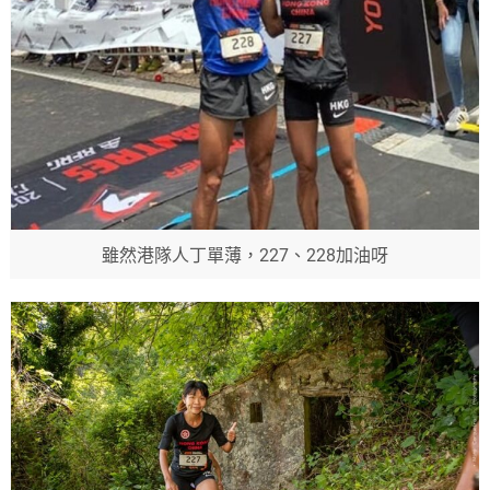
雖然港隊人丁單薄，227、228加油呀