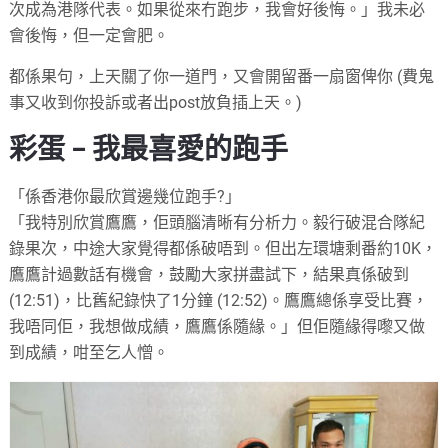
次成為港隊代表。如果從來冇跑步，我會好後悔。」我未必
會後悔，但一定會肥。
都係果句，上天關了你一道門，又會開留番一扇窗俾你 (費鬼
事又收到你投訴或者出post放負插上天。)
彩蛋 – 我最喜愛的跑手
「係香港你最欣賞邊幾位跑手?」
「我特別欣賞鷹鷹，佢頭腦清晰有分析力。毅行破混合隊紀
錄果次，中途大家覺得都係破唔到。但出左環塘剩番約10K，
鷹鷹計過數話有機會，鼓勵大家拼盡試下，結果真係破到
(12:51)，比舊紀錄快了1分鐘 (12:52)。鷹鷹總係享受比賽，
我唔同佢，我想做成績，鷹鷹係隨緣。」但佢隨緣得嚟又做
到成績，咁至乞人憎。