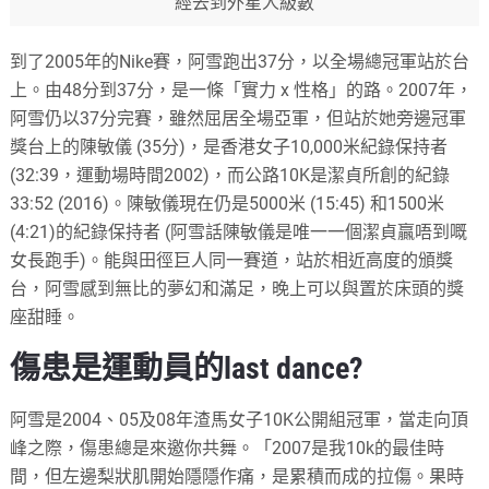
經去到外星人級數
到了2005年的Nike賽，阿雪跑出37分，以全場總冠軍站於台
上。由48分到37分，是一條「實力 x 性格」的路。2007年，
阿雪仍以37分完賽，雖然屈居全場亞軍，但站於她旁邊冠軍
獎台上的陳敏儀 (35分)，是香港女子10,000米紀錄保持者
(32:39，運動場時間2002)，而公路10K是潔貞所創的紀錄
33:52 (2016)。陳敏儀現在仍是5000米 (15:45) 和1500米
(4:21)的紀錄保持者 (阿雪話陳敏儀是唯一一個潔貞贏唔到嘅
女長跑手)。能與田徑巨人同一賽道，站於相近高度的頒獎
台，阿雪感到無比的夢幻和滿足，晚上可以與置於床頭的獎
座甜睡。
傷患是運動員的last dance?
阿雪是2004、05及08年渣馬女子10K公開組冠軍，當走向頂
峰之際，傷患總是來邀你共舞。「2007是我10k的最佳時
間，但左邊梨狀肌開始隱隱作痛，是累積而成的拉傷。果時