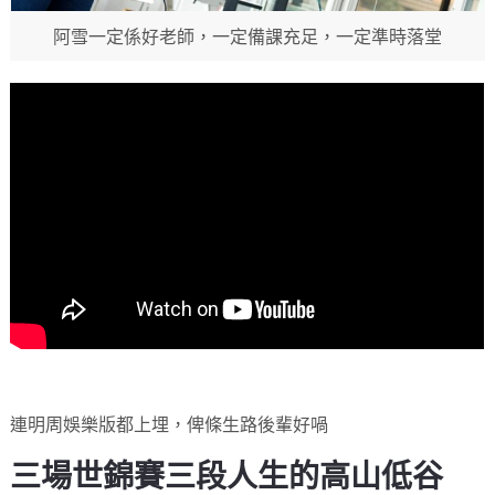
阿雪一定係好老師，一定備課充足，一定準時落堂
連明周娛樂版都上埋，俾條生路後輩好喎
三場世錦賽三段人生的高山低谷