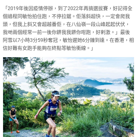
「2019年後因疫情停辦，到了2022年再搞選拔賽，好記得全
個過程同敏怡拍住跑，不停拉鋸。佢落斜超快，一定會爬我
頭，但我上斜又會超越番佢，在八仙嶺一段山峰起起伏伏，
我哋兩個經常一前一後你鎅我我鎅你咁跑，好剌激。」最後
阿雪以7小時3分59秒奪冠，敏怡遲她6分鐘到達。在香港，相
信好難有女跑手能夠在終點等敏怡衝線。」