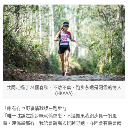
共同走過了24個春秋，不離不棄，跑步永遠是阿雪的情人
(HKAAA)
「咁有冇乜嘢事情耽誤左跑步?」
「唯一耽誤左跑步嘅就係傷患，不過如果我跑步係一帆風
順，連傷患都冇，我唔會轉場去玩越野跑，亦唔會有機會兩