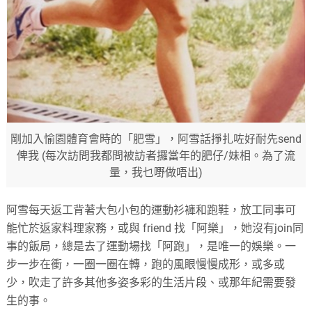
剛加入愉園體育會時的「肥雪」，阿雪話掙扎咗好耐先send
俾我 (每次訪問我都問被訪者攞當年的肥仔/妹相。為了流
量，我乜嘢做唔出)
阿雪每天返工背著大包小包的運動衫褲和跑鞋，放工同事可
能忙於返家料理家務，或與 friend 找「阿樂」，她沒有join同
事的飯局，總是去了運動場找「阿跑」，是唯一的娛樂。一
步一步在衝，一圈一圈在轉，跑的風眼慢慢成形，或多或
少，吹走了許多其他多姿多彩的生活片段、或那年紀需要發
生的事。