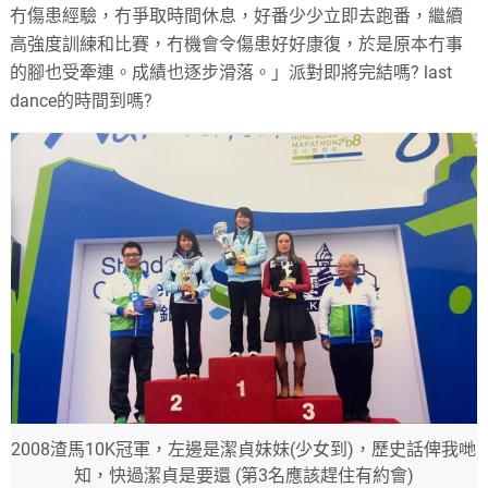
冇傷患經驗，冇爭取時間休息，好番少少立即去跑番，繼續
高強度訓練和比賽，冇機會令傷患好好康復，於是原本冇事
的腳也受牽連。成績也逐步滑落。」派對即將完結嗎? last
dance的時間到嗎?
2008渣馬10K冠軍，左邊是潔貞妹妹(少女到)，歷史話俾我哋
知，快過潔貞是要還 (第3名應該趕住有約會)