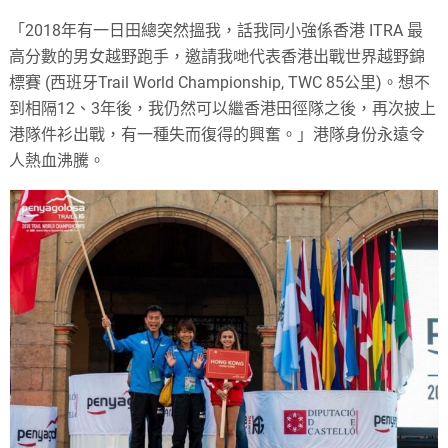
「2018年有一日田總突然搵我，話我同小強係香港 ITRA 最
高分數的男女越野跑手，邀請我哋代表香港出戰世界越野錦
標賽 (西班牙Trail World Championship, TWC 85公里)。想不
到相隔12、3年後，我仍然可以繼香港田徑隊之後，再次披上
港隊件衫出戰，有一種失而復得的興奮。」港隊身份永遠令
人熱血沸騰。