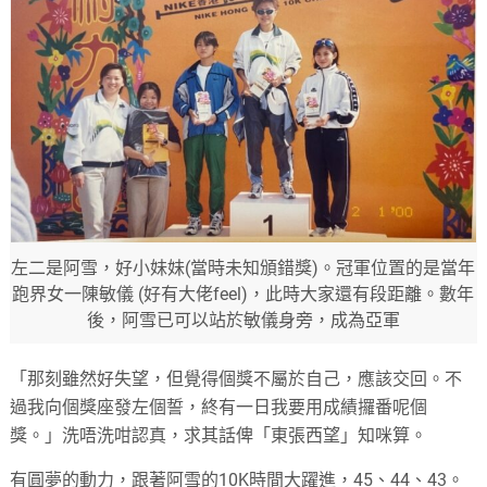
左二是阿雪，好小妹妹(當時未知頒錯獎)。冠軍位置的是當年
跑界女一陳敏儀 (好有大佬feel)，此時大家還有段距離。數年
後，阿雪已可以站於敏儀身旁，成為亞軍
「那刻雖然好失望，但覺得個獎不屬於自己，應該交回。不
過我向個獎座發左個誓，終有一日我要用成績攞番呢個
獎。」洗唔洗咁認真，求其話俾「東張西望」知咪算。
有圓夢的動力，跟著阿雪的10K時間大躍進，45、44、43。