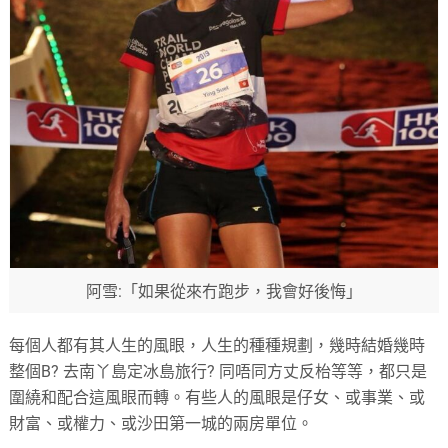
阿雪:「如果從來冇跑步，我會好後悔」
每個人都有其人生的風眼，人生的種種規劃，幾時結婚幾時
整個B? 去南丫島定冰島旅行? 同唔同方丈反枱等等，都只是
圍繞和配合這風眼而轉。有些人的風眼是仔女、或事業、或
財富、或權力、或沙田第一城的兩房單位。