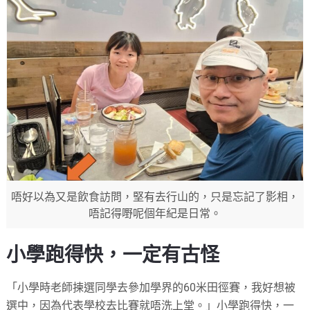
唔好以為又是飲食訪問，堅有去行山的，只是忘記了影相，
唔記得嘢呢個年紀是日常。
小學跑得快，一定有古怪
「小學時老師揀選同學去參加學界的60米田徑賽，我好想被
選中，因為代表學校去比賽就唔洗上堂。」小學跑得快，一