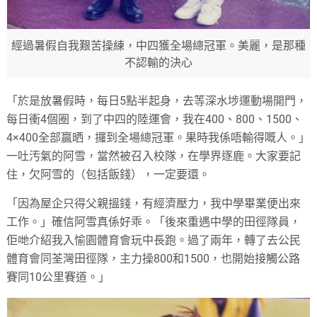
經過暑假自我艱苦操練，中四獲全場總冠軍。美麗，是那種
不認輸的決心
「於是放暑假時，每日5點半起身，去等深水埗運動場開門，
每日衝4個圈，到了中四的陸運會，我在400、800、1500、
4×400全部贏晒，攞到全場總冠軍。果時我係唔輸得嘅人。」
一吐汚氣的阿雪，當然被召入校隊，在學界逐鹿。大家要記
住，欠阿雪的（包括飯錢），一定要還。
「因為屋企只得父親搵錢，有經濟壓力，我中學畢業便出來
工作。」確信阿雪真係好乖。「後來重遇中學的田徑隊員，
佢哋介紹我入愉園體育會玩中長跑。過了兩年，轉了去公民
體育會同荃灣田徑隊，主力操800和1500，也開始接觸公路
賽同10公里賽道。」