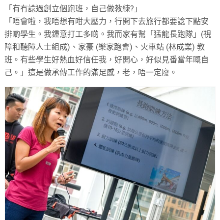
「有冇諗過創立個跑班，自己做教練?」
「唔會啦，我唔想有咁大壓力，行開下去旅行都要諗下點安
排啲學生。我鍾意打工多啲。我而家有幫「猛龍長跑隊」(視
障和聽障人士組成)、家豪 (樂家跑會)、火車站 (林成業) 教
班。有些學生好熱血好信任我，好開心，好似見番當年嘅自
己。」這是做承傳工作的滿足感，老，唔一定廢。