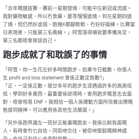
「去年嘅選拔賽，賽前一星期發燒，可能中左新冠或流感。
我對藥物敏感，所以冇食藥，要等慢慢退燒。到左星期四退
了燒，但仍然好虛弱，跑幾K都腳軟軟，冇好好操練。比賽當
日表現差，只能第三名衝線。」阿雪落得場就要準備充足，
第三名都唔會原諒自己。
跑步成就了和耽誤了的事情
「阿雪，你一生花左好多時間跑步，如果今日截數，你張人
生 profit and loss statement 會係正數定負數?」
「正，一定係正數。我廿多年的跑步生涯遇過許多的高高低
低，學到好多東西，最重要係逆境時，會用跑步嘅意志去面
對，唔會咁易 DNF。我相信一個人係運動方面所培養出嚟嘅
態度同精神，可以應用係其他生活層面。」
「另外係跑界識左一班好正能量嘅跑友。我係比較負面嘅
人，有時會冇乜自信，同佢哋交往，被佢哋堅毅嘅精神感
染，令自己有信心去面對挑戰。」