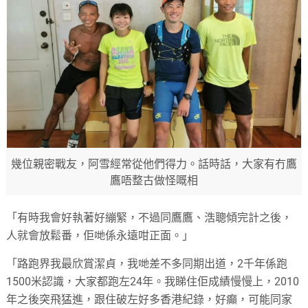
幾位親密戰友，阿雪經常從他們得力。話時話，大家有冇鷹
鷹唔整古做怪嘅相
「有時我會好執著好繃緊，不過同鷹鷹、浩聰傾完計之後，
人就會放鬆番，佢哋係永遠咁正面。」
「路跑界我最欣賞潔貞，我哋差不多同期出道，2千年係跑
1500米認識，大家都跑左24年。我睇住佢成績慢慢上，2010
年之後突飛猛進，跟住破左好多香港紀錄，好癲，可能同家