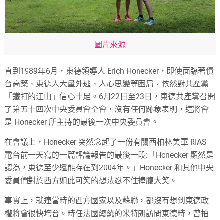
圖片來源
直到1989年6月，東德領導人 Erich Honecker，即使面臨著債
台高築、東德人大量外逃、人心思變等困局，依然對共產黨
「鐵打的江山」信心十足。6月22日至23日，東德共產黨召開
了第五十四次中央委員會全會，沒有任何跡象表明，這將會
是 Honecker 所主持的最後一次中央委員會。
在會議上，Honecker 突然念起了一份有關西柏林美軍 RIAS
電台前一天寫的一篇評論報告的最後一段:「Honecker 顯然是
認為，東德至少還能存在到2004年。」Honecker 和其他中央
委員們對於西方如此可笑的想法忍不住捧腹大笑。
事實上，就連當時的西方國家以及蘇聯，都沒有想到東德政
權將會很快垮台。時任法國總統的米特朗訪問東德時，曾拍