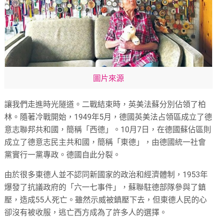
圖片來源
讓我們走進時光隧道。二戰結束時，英美法蘇分別佔領了柏
林。隨著冷戰開始，1949年5月，德國英美法占領區成立了德
意志聯邦共和國，簡稱「西德」。10月7日，在德國蘇佔區則
成立了德意志民主共和國，簡稱「東德」，由德國統一社會
黨實行一黨專政。德國自此分裂。
由於很多東德人並不認同新國家的政治和經濟體制，1953年
爆發了抗議政府的「六一七事件」，蘇聯駐德部隊參與了鎮
壓，造成55人死亡。雖然示威被鎮壓下去，但東德人民的心
卻沒有被收服，逃亡西方成為了許多人的選擇。