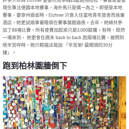
許多人以為 Eichner 婆婆花很多錢四處跑馬拉松，事實是婆婆
現在專注德國本地賽事，海外馬只是偶一為之。即使是本地
賽事，要穿州過省時，Eichner 只會入住當地青年旅舍而捨棄
酒店，她更試過拿著睡袋在賽事展館過夜。去年，她總共參
加了88場比賽，所有使費加起來只是3,000歐羅。有時，既然
一場來到， 她更會在週末 back to back 跑兩場比賽，被問到
唔辛苦咩時，她只輕描淡寫說:「辛苦架! 最開頭的30分
鐘」。
跑到柏林圍牆倒下