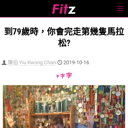
到79歲時，你會完走第幾隻馬拉
松?
陳伯 Yiu Kwong Chan
2019-10-16
Increase
字
Reset
Decrease
字
字
font
font
font
size.
size.
size.