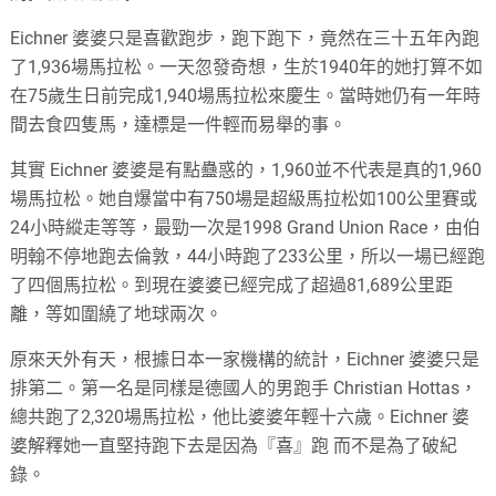
Eichner 婆婆只是喜歡跑步，跑下跑下，竟然在三十五年內跑
了1,936場馬拉松。一天忽發奇想，生於1940年的她打算不如
在75歲生日前完成1,940場馬拉松來慶生。當時她仍有一年時
間去食四隻馬，達標是一件輕而易舉的事。
其實 Eichner 婆婆是有點蠱惑的，1,960並不代表是真的1,960
場馬拉松。她自爆當中有750場是超級馬拉松如100公里賽或
24小時縱走等等，最勁一次是1998 Grand Union Race，由伯
明翰不停地跑去倫敦，44小時跑了233公里，所以一場已經跑
了四個馬拉松。到現在婆婆已經完成了超過81,689公里距
離，等如圍繞了地球兩次。
原來天外有天，根據日本一家機構的統計，Eichner 婆婆只是
排第二。第一名是同樣是德國人的男跑手 Christian Hottas，
總共跑了2,320場馬拉松，他比婆婆年輕十六歲。Eichner 婆
婆解釋她一直堅持跑下去是因為『喜』跑 而不是為了破紀
錄。