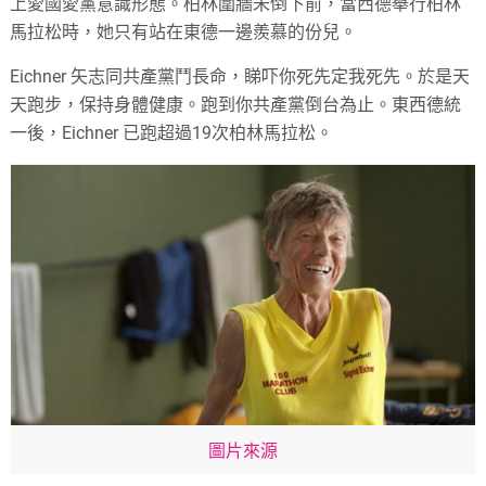
上愛國愛黨意識形態。柏林圍牆未倒下前，當西德舉行柏林
馬拉松時，她只有站在東德一邊羨慕的份兒。
Eichner 矢志同共產黨鬥長命，睇吓你死先定我死先。於是天
天跑步，保持身體健康。跑到你共產黨倒台為止。東西德統
一後，Eichner 已跑超過19次柏林馬拉松。
圖片來源