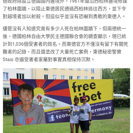
德政府除設立德國國內邊境外，1961年還沿西柏林邊境修建
了柏林圍牆，以阻止東德居民通過西柏林逃往西方，並下令
對越境者加以射殺。但這似乎並沒有恐嚇到勇敢的東德人。
儘管沒有人知道究竟有多少人死在柏林圍牆下，但兩德統一
後，德國柏林自由大學民主德國聯合會的調查顯示，現已統
計到1,036個受害者的姓名。而東德官方不僅沒有留下有關死
難者的記錄，而且還塗改了大量死亡案例，東德秘密警察
Stasi 亦逼受害者家屬對事實真相保持沉默。