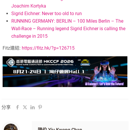
Joachim Kortyka
Sigrid Eichner: Never too old to run
RUNNING GERMANY: BERLIN – 100 Miles Berlin – The
Wall-Race – Running legend Sigrid Eichner is calling the
challenge in 2015
Fitz連結:
https://fitz.hk/?p=126715
分享
陳伯 Yiu Kwong Chan