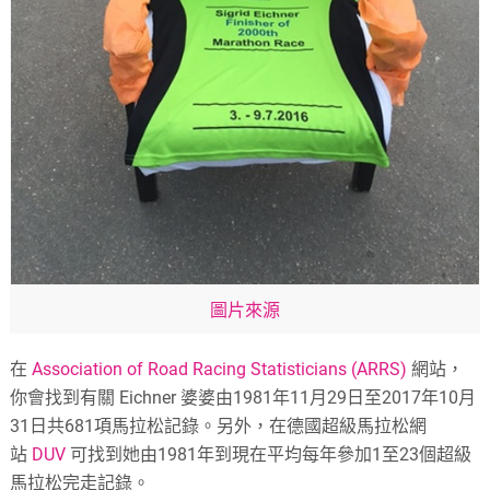
圖片來源
在
Association of Road Racing Statisticians (ARRS)
網站，
你會找到有關 Eichner 婆婆由1981年11月29日至2017年10月
31日共681項馬拉松記錄。另外，在德國超級馬拉松網
站
DUV
可找到她由1981年到現在平均每年參加1至23個超級
馬拉松完走記錄。