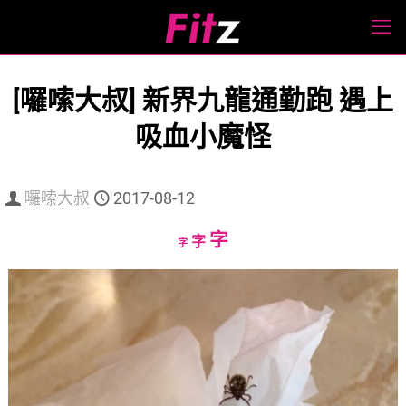
[囉嗦大叔] 新界九龍通勤跑 遇上
吸血小魔怪
囉嗦大叔
2017-08-12
Increase
字
Reset
Decrease
字
字
font
font
font
size.
size.
size.