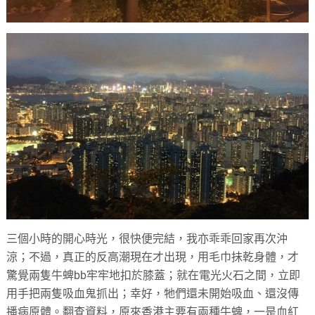
三個小時的開心時光，很快便完結，我亦乖乖回家再次沖
涼；不過，真正的反高潮現在才出現，用毛巾抺乾身體，才
驚覺兩隻牛蜱bb牢牢地扣於膝蓋；就在電光火石之間，立即
用手把兩隻吸血鬼抓出；幸好，牠們還未開始吸血、還沒傳
播病原體。翻查資料，原來香港主要有兩種牛蜱，一是血紅