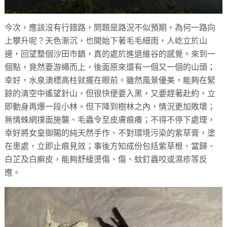
今次，應該沒有行錯路，問題是路況不似預期，為何一路向
上攀升呢？天色漸沉，也開始下著毛毛細雨，人屹立於山
邊，回望整個沙田市鎮，真的處於進退維谷的感覺。來到一
個點，竟然要游繩而上，後面原來還有一個又一個的山頭；
幸好，水泉澳標高柱就擺在眼前。雖然風景優美，能夠在緊
餘的清空中遙望針山，但很快便要入黑，又要趕著赴約，立
即動身再爆一段小林。但下降到樹林之內，情況更加敗壞；
無情蛛網撲面施襲、毛蟲令至皮膚痕癢；不得不停下處理，
幸好將女皇御賜的純天然手作、不對環境污染的紫草膏，塗
在患處，立即止痕見效；事後方知成份包括紫草根、當歸、
白芷及白癬皮，能夠舒緩燙傷、傷、蚊釘蟲咬或濕疹等反
應。