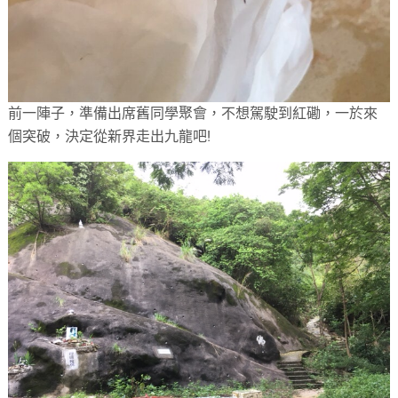
前一陣子，準備出席舊同學聚會，不想駕駛到紅磡，一於來
個突破，決定從新界走出九龍吧!