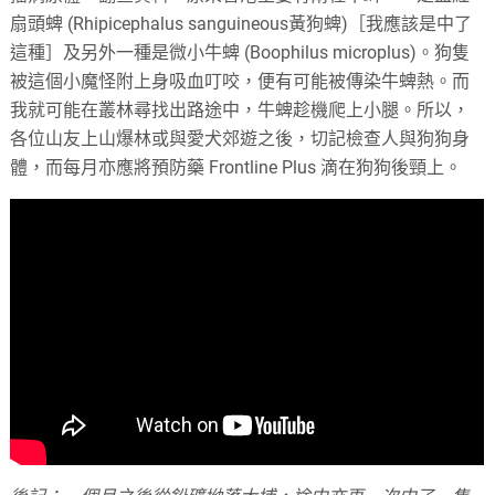
扇頭蜱 (Rhipicephalus sanguineous黃狗蜱)［我應該是中了
這種］及另外一種是微小牛蜱 (Boophilus microplus)。狗隻
被這個小魔怪附上身吸血叮咬，便有可能被傳染牛蜱熱。而
我就可能在叢林尋找出路途中，牛蜱趁機爬上小腿。所以，
各位山友上山爆林或與愛犬郊遊之後，切記檢查人與狗狗身
體，而每月亦應將預防藥 Frontline Plus 滴在狗狗後頸上。