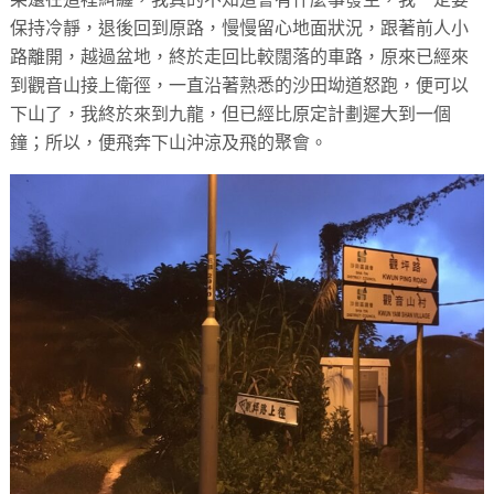
保持冷靜，退後回到原路，慢慢留心地面狀況，跟著前人小
路離開，越過盆地，終於走回比較闊落的車路，原來已經來
到觀音山接上衛徑，一直沿著熟悉的沙田坳道怒跑，便可以
下山了，我終於來到九龍，但已經比原定計劃遲大到一個
鐘；所以，便飛奔下山沖涼及飛的聚會。