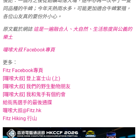
後記：一個月之後從鉛礦坳落大埔，途中亦再一次中了一隻
同品種的牛蜱；今年天熱雨水多，可能更加適合牛蜱繁殖，
各位山友真的要份外小心。
原文載於網誌
這是一遍融合人、大自然、生活態度與公義的
樂土
囉嗦大叔 Facebook專頁
更多：
Fitz Facebook專頁
[囉嗦大叔] 登上富士山 (上)
[囉嗦大叔] 我們的野生動物朋友
[囉嗦大叔] 我和鬼手有個約會
給街馬選手的最後通牒
囉嗦大叔@Fitz.hk
Fitz Hiking 行山