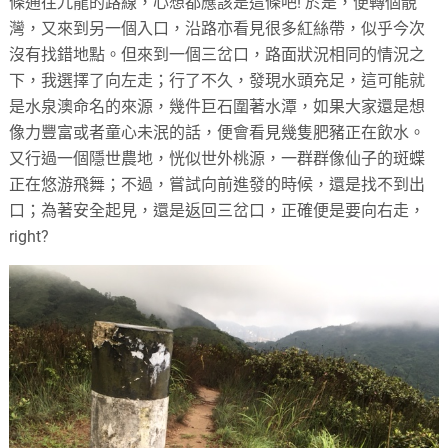
條通往九龍的路線，心想都應該是這條吧! 於是，便轉個靚
灣，又來到另一個入口，沿路亦看見很多紅絲帶，似乎今次
沒有找錯地點。但來到一個三岔口，路面狀況相同的情況之
下，我選擇了向左走；行了不久，發現水頭充足，這可能就
是水泉澳命名的來源，幾件巨石圍著水潭，如果大家還是想
像力豐富或者童心未泯的話，便會看見幾隻肥豬正在飲水。
又行過一個隱世農地，恍似世外桃源，一群群像仙子的斑蝶
正在悠游飛舞；不過，嘗試向前進發的時候，還是找不到出
口；為著安全起見，還是返回三岔口，正確便是要向右走，
right?