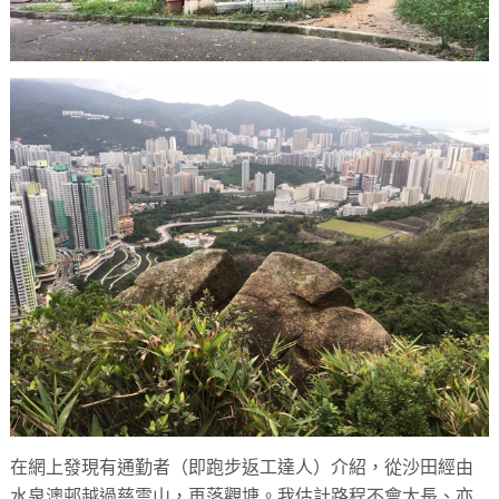
在網上發現有通勤者（即跑步返工達人）介紹，從沙田經由
水泉澳邨越過慈雲山，再落觀塘。我估計路程不會太長、亦