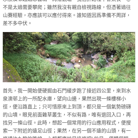
不是太過需要攀爬；雖然我沒有親自檢視路線，但憑著過往
山賽經驗，亦應該可以應付得來。誰知道因爲準備不周詳，
差不多中伏。
首先，我一開始便硬掘由石門緩步跑了接近四公里，來到水
泉澳邨上的一所配水庫，望向山邊，果然出現一條樓梯小
徑，便沿路直上；只可惜原來上到頂，都只是一個氣勢磅礴
的山墳。眼見前面雜草叢生，不似有路，唯有退回入口，再
找另一條山徑。此時，想起一個常用的行山應用程式，便搜
索一下附近的遠足山徑；果然，在另一個不遠的山頭，有一