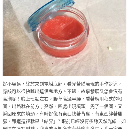
好不容易，終於來到電塔底部，看見若隱若現的手作步道，
應該可以很快跳出這個鬼地方。不過，故事發展又怎會沒有
高潮呢！晚上七點左右，野草高過半腰，看著應用程式的地
圖，出路就在前方；突然，四處出現墳頭，兜了一個圈，又
返回原來的墳頭，有時好像有東西找著背囊、有東西絆著雙
腳，難道這裡就是「結界」? 眼前已經沒有多餘天然光線，如
果還在這裡糾纏，我真的不知道會有什麼事發生，我一定要