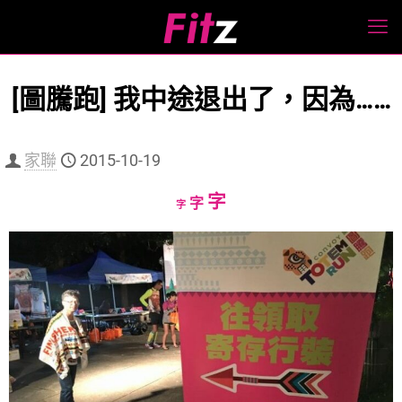
[圖騰跑] 我中途退出了，因為……
家聯
2015-10-19
Increase
字
Reset
Decrease
字
字
font
font
font
size.
size.
size.