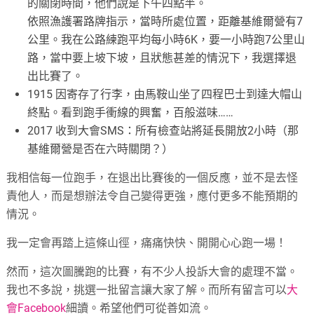
的關閉時間，他們說是下午四點半。
依照漁護署路牌指示，當時所處位置，距離基維爾營有7
公里。我在公路練跑平均每小時6K，要一小時跑7公里山
路，當中要上坡下坡，且狀態甚差的情況下，我選擇退
出比賽了。
1915 因寄存了行李，由馬鞍山坐了四程巴士到達大帽山
終點。看到跑手衝線的興奮，百般滋味……
2017 收到大會SMS：所有檢查站將延長開放2小時（那
基維爾營是否在六時關閉？）
我相信每一位跑手，在退出比賽後的一個反應，並不是去怪
責他人，而是想辦法令自己變得更強，應付更多不能預期的
情況。
我一定會再踏上這條山徑，痛痛快快、開開心心跑一場！
然而，這次圖騰跑的比賽，有不少人投訴大會的處理不當。
我也不多說，挑選一批留言讓大家了解。而所有留言可以
大
會Facebook
細讀。希望他們可從善如流。