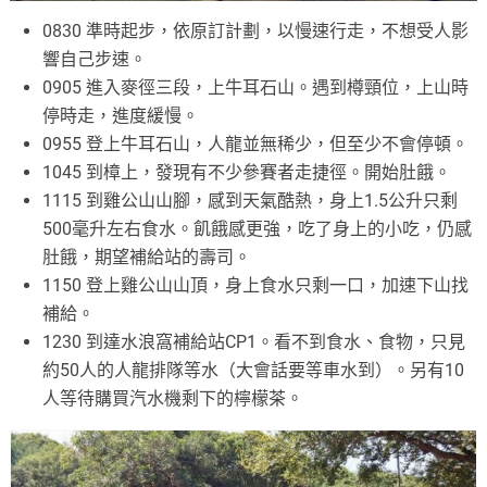
0830 準時起步，依原訂計劃，以慢速行走，不想受人影
響自己步速。
0905 進入麥徑三段，上牛耳石山。遇到樽頸位，上山時
停時走，進度緩慢。
0955 登上牛耳石山，人龍並無稀少，但至少不會停頓。
1045 到樟上，發現有不少參賽者走捷徑。開始肚餓。
1115 到雞公山山腳，感到天氣酷熱，身上1.5公升只剩
500毫升左右食水。飢餓感更強，吃了身上的小吃，仍感
肚餓，期望補給站的壽司。
1150 登上雞公山山頂，身上食水只剩一口，加速下山找
補給。
1230 到達水浪窩補給站CP1。看不到食水、食物，只見
約50人的人龍排隊等水（大會話要等車水到）。另有10
人等待購買汽水機剩下的檸檬茶。