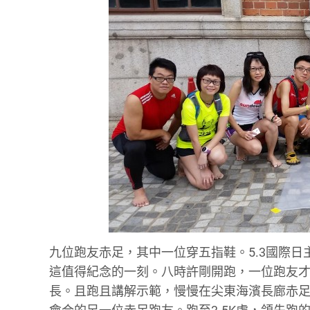
九位跑友赤足，其中一位穿五指鞋。5.3國際
這值得紀念的一刻。八時許剛開跑，一位跑友
長。且跑且講解示範，慢慢在尖東海濱長廊赤