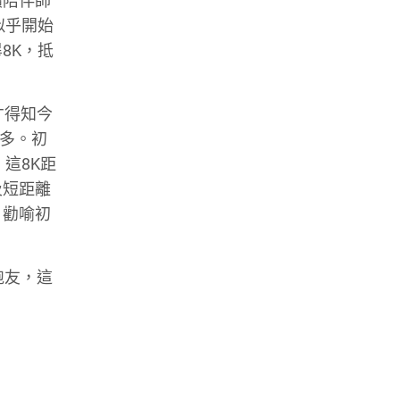
續陪伴師
似乎開始
8K，抵
才得知今
較多。初
這8K距
及短距離
，勸喻初
跑友，這