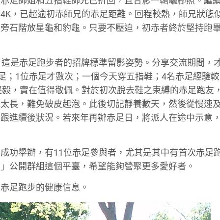
跑的赤足師姐和五指鞋師兄已折回，且合影一輯曬腳照。繼
4K，已超逾初赤師兄的赤足距離。回程較熱，師兄狀態
旁石階放星龜和豹龜。只要不壓迫，初赤者終於堅持跑畢
，這是赤足跑步者的招牌標準留影姿勢。分享交流期間，
赤足；1位赤足才數次；一個今天穿五指鞋；4名赤足經驗
堅毅，實在值得敬佩。對於初次脫去鞋之束縛的赤足跑友，
跑太長，難免破皮起泡。此後切記靜養數天，然後從慢速
，跟進續後狀況。若來年再辦赤足日，將派人在途中示意
成功舉辦，有11位赤足參與者，尤其是其中有首次赤足
步」公開群組這個平臺，希望能夠營聚更多愛好者。
多赤足跑步的健康信息。