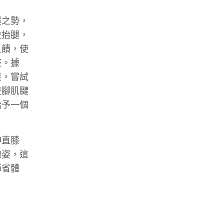
樸之勢，
盈抬腿，
反饋，使
整。據
鞋，嘗試
雙腳肌腱
給予一個
伸直膝
跑姿，這
節省體