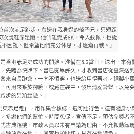
邊4位首次赤足跑步，右邊在我身邊的條子兄，只短距
初次脫鞋赤足跑。他們能完成8K，令人欽佩，也說
並不因難。但希望他們充分休息，才逐漸再戰。」
是香港赤足史成功的開始。准備在5.3當日，送出一本有
到，先睹為快購下。書已閱畢許久，才收到書店從臺灣送
襪套來自長跑會，一向不慣穿，也送給用得著者。銅製小
聲，可用來系於腳腕，或藏在袋中，發出清脆鈴聲，以免
足跑步的另類經驗。」
⋯尖東赤足跑」，用作集合標誌，還可壯行色。還有隨身小
助，多謝他們的幫忙。時間怱促，宣傳不足，預估參與者
英式古典鐘樓，市政人員以未有申請為理由，不允搬動鐵
動主題放置在地上，其實也頗貼切，具有在地特色。