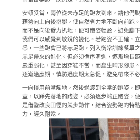
安頓妥當，兩位從未赤足的跑友到來，請他們
藉勢向上向後摺腿，便自然省力地不斷向前跑
而不是向後發力扒地，便可跑姿輕盈，避免腳
我們可以感覺到敏銳的變化。若跑姿不正確，
悉，一些跑會已將赤足跑，列入衡常訓練餐單
赤足帶來的進化。但必須循序漸進，逐漸増長
嚴重弱化，甚至因穿鞋不當，而產生畸形腳患
逐漸適應期，慎防過度期太急促，避免帶來不
一向慣用前掌觸地，然後過渡到全掌的跑姿，
蓋，以踭先落地的跑姿，必須逐步端正跑姿，
是借鑒改良田徑的競步動作，結合姿勢跑的特
力，經久耐遠。