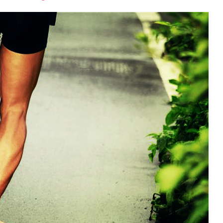
font
font
font
size.
size.
size.