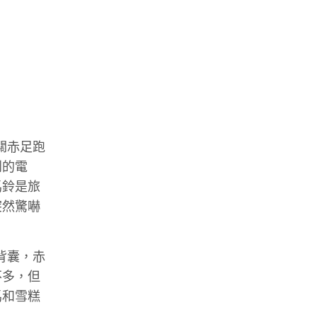
關赤足跑
到的電
馬鈴是旅
突然驚嚇
背囊，赤
不多，但
馬和雪糕