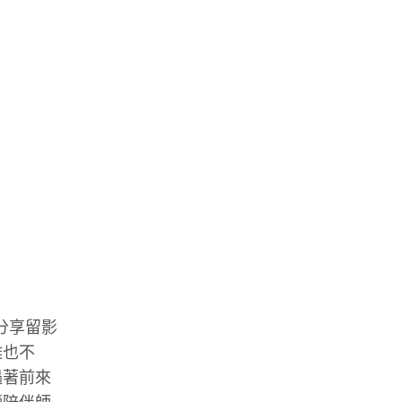
分享留影
離也不
遇著前來