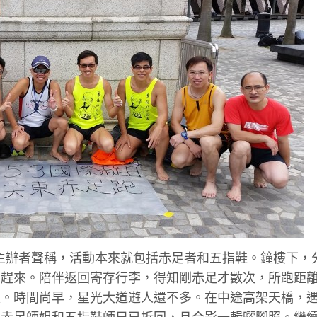
日主辦者聲稱，活動本來就包括赤足者和五指鞋。鐘樓下，
才趕來。陪伴返回寄存行李，得知剛赤足才數次，所跑距
足。時間尚早，星光大道逰人還不多。在中途高架天橋，