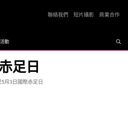
聯絡我們
短片攝影
商業合作
活動
際赤足日
記5月3日國際赤足日