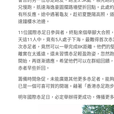
會合的另一位赤足跑友。跑至3.5K處，領先
兄慢跑，扺達海逸豪園攔路墻壁折回點。此處約
有所反應。途中遇著龜友，趁初夏艷陽高照，道
達鐘樓水池邊。
11位國際赤足日參與者，終點來個舉腳大合照
天這11人中，竟有5人處子下海，最難得首次
次赤足者，竟然可以一舉完成8K距離。他們的
離實在太遙遠。還未習慣赤足輕盈跑姿，忽然
開始，再逐漸適應。希望他們可以在群組回饋
赤者早些折回。
籌備時間急促，未能廣邀其他更多赤足者。能夠
已是一個可喜可賀的開端。藉著「香港赤足跑
明年國際赤足日，必定舉辦得更成功，傳播更