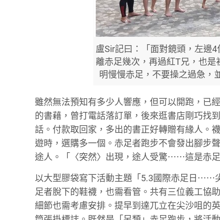
盧Sir記曰：「面對鏡頭，左
離赤足幾次，再過紅T兄，也是
明慢慢赤足，不要操之過急，
雖然無法預知有多少人響應，但可以開跑，已經
的書藉，曾打電話落訂單，後來逛書店剛巧找
話。付款取回家，多出的書正好轉贈有緣人。
遊時，選購多一個。赤足者跑步不會發出腳步
途人。「〈突然〉出現，途人受驚⋯⋯這是赤
以大型膠袋寫下活動主題「5.3國際赤足日⋯
足者脫下的鞋襪，也需看管。共有三位義工協
細節也需考慮安排。提早到達兀立在尖沙咀的
筒張掛標誌。既然是「另類」赤足跑步，將活