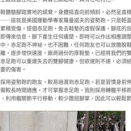
脫鞋體驗腳踏實地的感覺。身體挺直向前傾斜，必然呈直
。⋯⋯這就是美國運動學專家羅曼諾夫的姿勢跑。只是輕
下累積受傷。提倡赤足跑，免去鞋墊的虛假保護，腳底的
立即傳來信息。腳下產生任何痛楚，即時可以作出相應調
之中。赤足跑不神祕，也不困難，任何跑友也可以放膽脫
距離，逐步增快速度。廠商過份的厚鞋墊，已經將我們的
。赤足跑可以重建失去的雙腳健康，但欲速則不達，必須
必要的傷害。
即採用姿勢跑的跑友，較易過渡到赤足跑。若是習慣身前
便需較長時間適應，才可掌握赤足跑。我則採用轉髖平移
點，利用髖關節平行移動，較少蹬屈腳掌，因此可以輕鬆