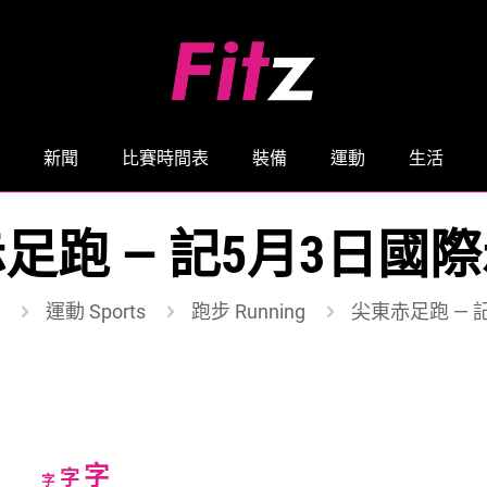
新聞
比賽時間表
裝備
運動
生活
足跑 — 記5月3日國
運動 Sports
跑步 Running
尖東赤足跑 — 
Increase
字
Reset
Decrease
字
字