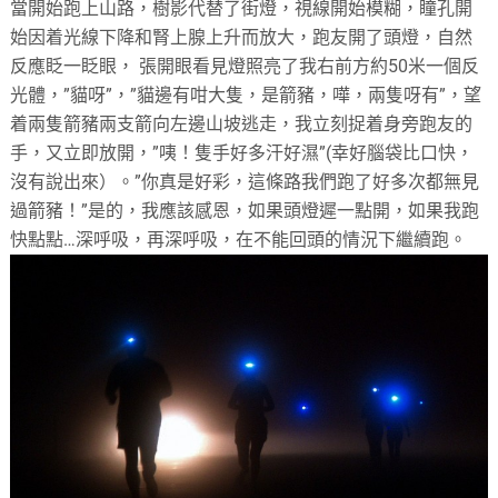
當開始跑上山路，樹影代替了街燈，視線開始模糊，瞳孔開
始因着光線下降和腎上腺上升而放大，跑友開了頭燈，自然
反應眨一眨眼， 張開眼看見燈照亮了我右前方約50米一個反
光體，”貓呀”，”貓邊有咁大隻，是箭豬，嘩，兩隻呀有”，望
着兩隻箭豬兩支箭向左邊山坡逃走，我立刻捉着身旁跑友的
手，又立即放開，”咦！隻手好多汗好濕”(幸好腦袋比口快，
沒有說出來）。”你真是好彩，這條路我們跑了好多次都無見
過箭豬！”是的，我應該感恩，如果頭燈遲一點開，如果我跑
快點點…深呼吸，再深呼吸，在不能回頭的情況下繼續跑。