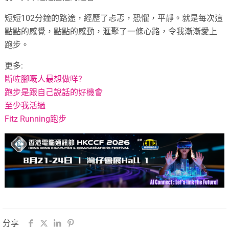
短短102分鐘的路途，經歷了忐忑，恐懼，平靜。就是每次這
點點的感覺，點點的感動，滙聚了一條心路，令我漸漸愛上
跑步。
更多:
斷咗腳嘅人最想做咩?
跑步是跟自己說話的好機會
至少我活過
Fitz Running跑步
分享