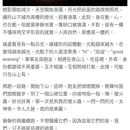
樹影開始減少，天空開始漸廣，月光把前面的路微微照亮，
襯托山下城市高樓的燈光，迎着清風，此刻，身在動，心，
也在動，但感覺寧靜充實，像缺口被填滿，不對，是有一種
不懂得用文字形容的感覺。人與自然，原應是一體的。
遠處看見有一點白光，緩緩的向前飄動，光點越來越大，亦
變得越來越光，光點下的人面漆黑黑，”hi”、”加油”、”good
evening”，單車友與跑友，相遇在夜山上，在這裡，外表、身
份都變得不再重要，互不相識，互相問候打氣，此情，可能
只在山上有。
再跑一段路，開始下山，這時，跑友把頭燈關掉，輕聲叫我
們放輕腳步，到了一個山坡位置，向坡地指一指，噢，螢火
蟲，好光好美，第一次見到真的螢火蟲，一閃一閃的光，太
神奇，令人入迷，真的很美麗。
靜靜的再繼續跑，不想騷擾它們，因為這是它們的家，我
們，只不過是這裡的過客。