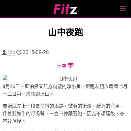
山中夜跑
Vic
2015-08-28
Increase
字
Reset
Decrease
字
字
font
font
font
size.
size.
size.
8月26日，既怕黑又無方向感的贍小鬼，跟跑友們於農曆七月
十三日第一次夜跑上山。
開始就先上一段長命斜的馬路，微黃的街燈，疏落的汽車，
伴着我如牛的呼吸聲，一直不停跟著跑，因為不想落後，亦
不敢落後。