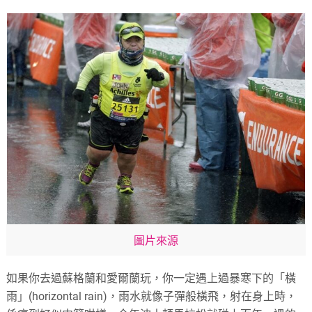
圖片來源
如果你去過蘇格蘭和愛爾蘭玩，你一定遇上過暴寒下的「橫
雨」(horizontal rain)，雨水就像子彈般橫飛，射在身上時，