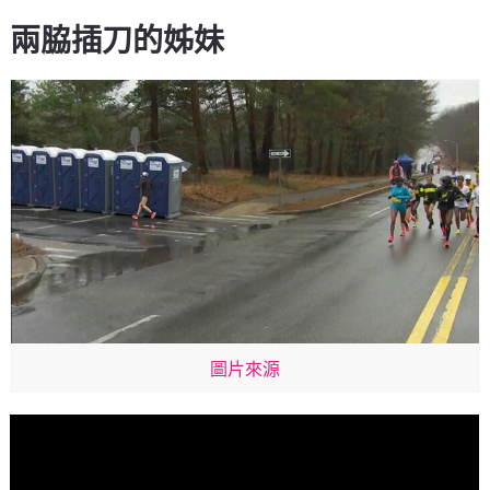
兩脇插刀的姊妹
圖片來源