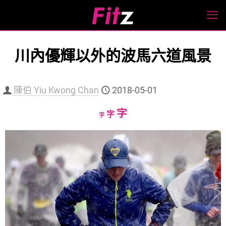
川內優輝以外的波馬六道風景
陳伯 Yiu Kwong Chan
2018-05-01
Increase
字
Reset
Decrease
字
字
font
font
font
size.
size.
size.