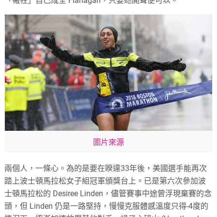
「犧牲」自己成全 Flanagan，只要她開聲便可以。
圖片來源
兩個人，一條心。為的是要在睽違33年後，美國選手能再次
踏上波士頓馬拉松女子組冠軍頒獎台上。已是第六次參加波
士頓馬拉松的 Desiree Linden，儘管賽事中途曾浮現棄賽的念
頭，但 Linden 仍是一路堅持，慢慢克服體感溫度只得-4度的