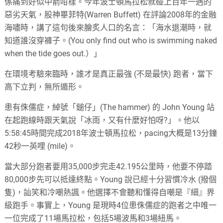
係痛到好似中箭咁樣。今年波士頓馬拉松就碰上百年一遇的
惡劣天氣，股神畢菲特(Warren Buffett) 在評論2008年的金融
海嘯時，講了這句後來膾炙人口的名言：「海水退潮時，就
知道誰沒穿褲子。(You only find out who is swimming naked
when the tide goes out.）」
在環境考驗來臨時，誰才是真正最強 (不是最快) 跑者，當下
高下立判，無所遁形。
患有侏儒症，綽號「鎚仔」(The hammer) 的 John Young 站
在起跑線時跟天氣說「冰雨，又有什麼好怕呀?」。他以
5:58:45時間完成2018年波士頓馬拉松，pacing大概是13分鐘
42秒一英哩 (mile)。
當大部分跑者要用35,000步完走42.195公里時，他要不停踏
80,000步先可以抵達終點。Young 說已經十分習慣冷水 (撥個
隻)，訕笑和冷嘲熱諷。他選擇不會聽和懂得自嘲是『細』界
級跑手。事實上，Young 是現時4位患侏儒症的跑者之中唯一
一位完成了11場馬拉松，包括5場波馬和3場紐馬。