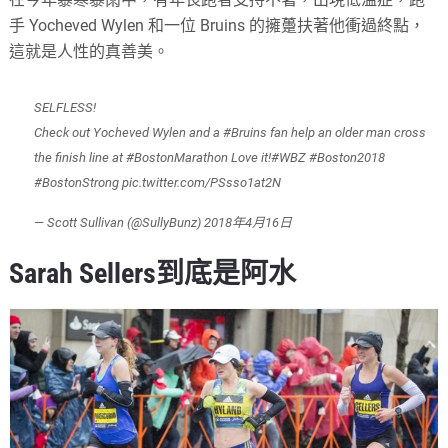
手 Yocheved Wylen 和一位 Bruins 的擁躉扶著他衝過終點，
這就是人性的真善美。
SELFLESS!
Check out Yocheved Wylen and a
#Bruins
fan help an older man cross
the finish line at
#BostonMarathon
Love it!
#WBZ
#Boston2018
#BostonStrong
pic.twitter.com/PSsso1at2N
— Scott Sullivan (@SullyBunz)
2018年4月16日
Sarah Sellers到底是阿水