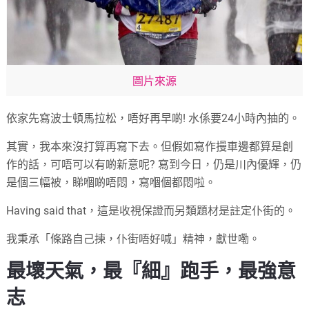
圖片來源
依家先寫波士頓馬拉松，唔好再早啲! 水係要24小時內抽的。
其實，我本來沒打算再寫下去。但假如寫作摱車邊都算是創
作的話，可唔可以有啲新意呢? 寫到今日，仍是川內優輝，仍
是個三幅被，睇嗰啲唔悶，寫嗰個都悶啦。
Having said that，這是收視保證而另類題材是註定仆街的。
我秉承「條路自己揀，仆街唔好喊」精神，獻世嘞。
最壞天氣，最『細』跑手，最強意
志