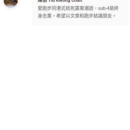
陳伯 Yiu Kwong Chan
愛跑步同港式抵死廣東潮語，sub-4是終
身志業，希望以文章和跑步結識朋友。