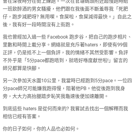
會在深夜時分在街上練跑。一次在官塘碼頭附近超慢跑時給
一班飲醉酒的男女騷擾，他們跟在我後面不斷羞辱我「死肥
仔，跑步減肥呀? 無用㗎。食屎啦，食屎減得最快。」自此之
後，我有好一段時間沒有上街跑。
我也曾經加入過一些 Facebook 跑步谷，把自己的跑步相片、
里數和時間上載分享。網絡就是充斥著haters，即使有99個
正評，仍是抵不上一個負評，我的情緒不其然受影響。負評
不外乎是「5分pace都跑唔到，就唔好喺度獻世啦!」留言的
師兄都算是快腳。
另一次參加天水圍10公里，我當時已經跑到5分pace。一位四
分pace師兄可能嫌我跑得慢，阻著他PB。他從後跑到我身
旁，大大力高抬腿踏步恥笑我龜速後便加速離開。
到底這些 haters 是從何而來的? 我嘗試去找出一個解釋而我
相信已經有答案。
你的日子如何，你的人品也必如何。