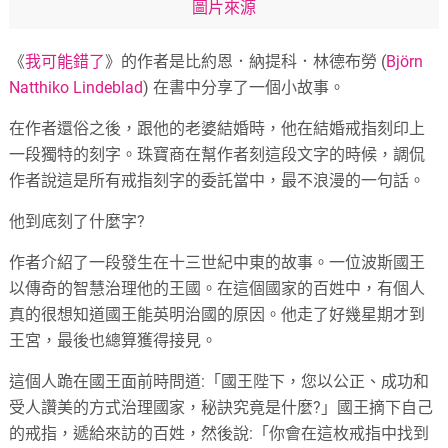
圖片來源
《
我可能錯了
》的作者是比約恩．納提科．林德布勞 (
Björn
Natthiko Lindeblad
) 在書中分享了一個小故事。
在作者還俗之後，跟他的老婆結婚時，他在結婚戒指刻印上
一段獨特的刻字。珠寶商在幫作者刻這段文字的時候，調侃
作者說這是所有戒指刻字的委託當中，最不浪漫的一句話。
他到底刻了什麼字?
作者介紹了一段發生在十三世紀中東的故事。一位波斯國王
以傳奇的智慧治理他的王國。在這個國家的百姓中，有個人
真的很想知道國王能英明治國的原因。他走了好幾星期才到
王宮，最後也總算獲得接見。
這個人跪在國王面前時問道:「國王陛下，您以公正、成功和
受人讚美的方式治理國家，秘訣究竟是什麼?」國王摘下自己
的戒指，遞給來訪的百姓，然後說:「你會在這枚戒指中找到