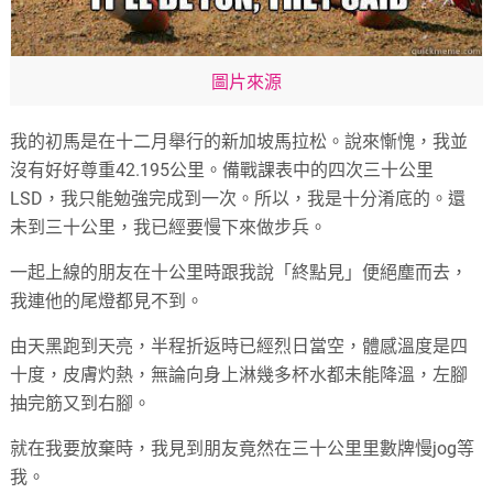
圖片來源
我的初馬是在十二月舉行的新加坡馬拉松。說來慚愧，我並
沒有好好尊重42.195公里。備戰課表中的四次三十公里
LSD，我只能勉強完成到一次。所以，我是十分淆底的。還
未到三十公里，我已經要慢下來做步兵。
一起上線的朋友在十公里時跟我說「終點見」便絕塵而去，
我連他的尾燈都見不到。
由天黑跑到天亮，半程折返時已經烈日當空，體感溫度是四
十度，皮膚灼熱，無論向身上淋幾多杯水都未能降溫，左腳
抽完筋又到右腳。
就在我要放棄時，我見到朋友竟然在三十公里里數牌慢jog等
我。