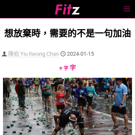
想放棄時，需要的不是一句加油
陳伯 Yiu Kwong Chan
2024-01-15
Increase
字
Reset
Decrease
字
字
font
font
font
size.
size.
size.