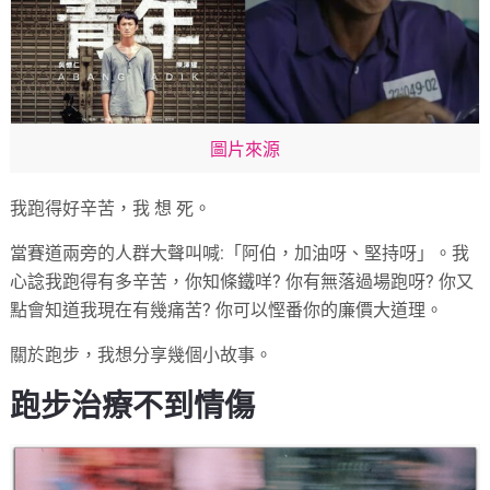
圖片來源
我跑得好辛苦，我 想 死。
當賽道兩旁的人群大聲叫喊:「阿伯，加油呀、堅持呀」。我
心諗我跑得有多辛苦，你知條鐵咩? 你有無落過場跑呀? 你又
點會知道我現在有幾痛苦? 你可以慳番你的廉價大道理。
關於跑步，我想分享幾個小故事。
跑步治療不到情傷