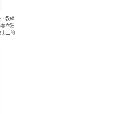
快，教練
都奪命狂
教山上的