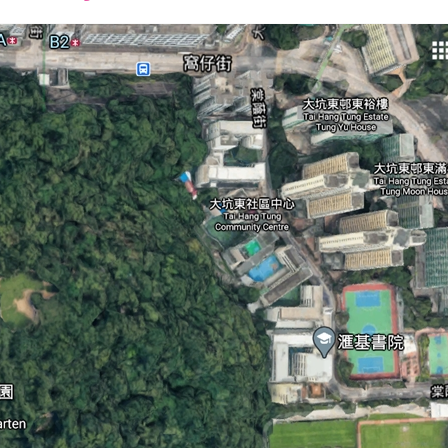
font
font
font
size.
size.
size.