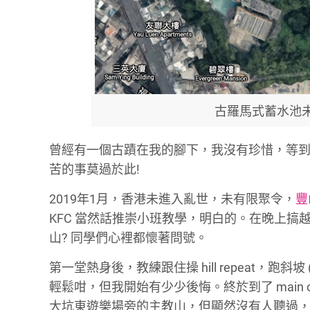
古羅馬式蓄水池未被發
曾經有一個古蹟在我的腳下，我沒有珍惜，等到俾
苦的事莫過於此!
2019年1月，香港未進入亂世，未有限聚令，
豐
KFC 當然話推崇小班教學，明白的。在晚上
山? 同學們心裡都懷著問號。
第一堂熱身後，教練跟住操 hill repeat
輕鬆咁，但我開始有少少後悔。終於到了 main c
大坑東遊樂場旁的主教山，但顯然沒有人聽過，