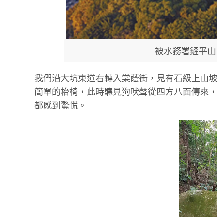
被水務署鏟平山峰
我們沿大坑東道右轉入棠蔭街，見有石級上山坡
簡單的枱椅，此時聽見狗吠聲從四方八面傳來
都感到驚慌。