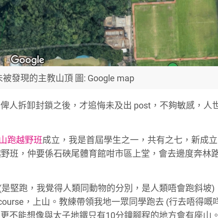
現的主教山頂 圖: Google map
人拆卸封鎖之後，才追悔未及出 post，不夠敏感，人
山跑越野班
成立，我是首屆學生之一，共有之七，新成立
搞越野班，仲要係石硤尾體育館咁市區上堂，會去邊度奔林
，跑斜坡 (是堅跑，我覺得人類同動物的分別，是人類唔會跑斜坡
ourse，上山。教練帶領我地一眾同學跑去 (行去唔得嘅咩
更不能想像與太子地鐵只有10分鐘腳程的地方會有座山