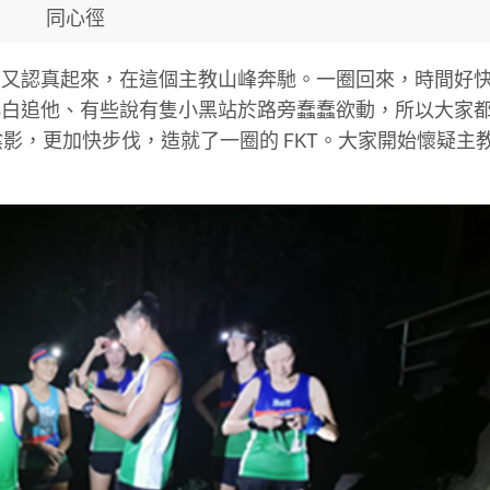
同心徑
生又認真起來，在這個主教山峰奔馳。一圈回來，時間好
小白追他、有些說有隻小黑站於路旁蠢蠢欲動，所以大家
陰影，更加快步伐，造就了一圈的 FKT。大家開始懷疑主