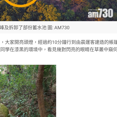
及拆卸了部份蓄水池 圖: AM730
，大家開亮頭燈，經過約10分鐘行到由晨運客建造的帳
，同學在漆黑的環境中，看見幾對閃亮的眼睛在草叢中窺