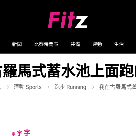
新聞
比賽時間表
裝備
運動
生活
古羅馬式蓄水池上面跑
訊
運動 Sports
跑步 Running
我在古羅馬式
Increase
字
Reset
Decrease
字
字