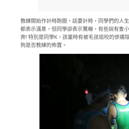
教練開始作計時跑圈，話要計時，同學們的人
都表示滿意，但同學卻表示驚嚇，有些說有隻
奔! 特別是同學K，孩童時有被毛孩追咬的慘痛
狗是否教練的佈置。