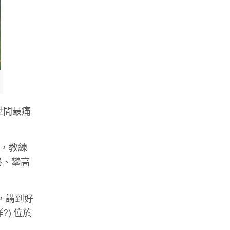
世間最痛
，教練
路、攀高
)，講到好
?) 位於
。