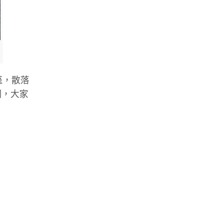
蓬，散落
伺，大家