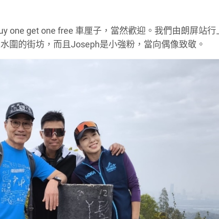
y one get one free 車厘子，當然歡迎。我們由朗屏站
圍的街坊，而且Joseph是小強粉，當向偶像致敬。