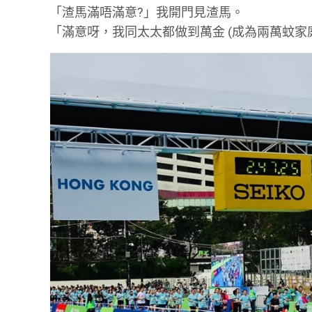
「渣馬滿唔滿意?」我開門見渣馬。
「滿意呀，我同太太都做到萬金 (成為兩萬蚊