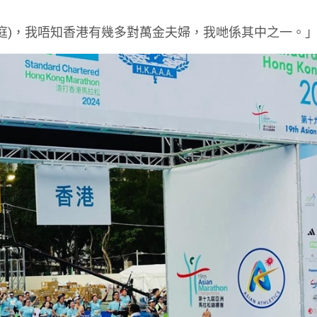
家庭)，我唔知香港有幾多對萬金夫婦，我哋係其中之一。