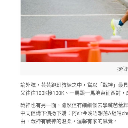
掟個
論外號，芸芸跑班教練之中，當以「戰神」最具
又往往100K接100K、一馬跟一馬地東征西討
戰神也有另一面，雖然佢冇細細個去學跳芭蕾舞
中同佢講下價撒下嬌：阿sir今晚唔想落A組咁ch
由，戰神有戰神的溫柔，溫馨有家的感覺。