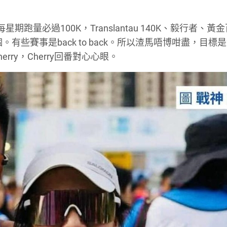
」
期跑量必過100K，Translantau 140K、毅行者、黃
些賽事是back to back。所以渣馬唔博咁盡，目標是2
ry，Cherry回番對心心眼。