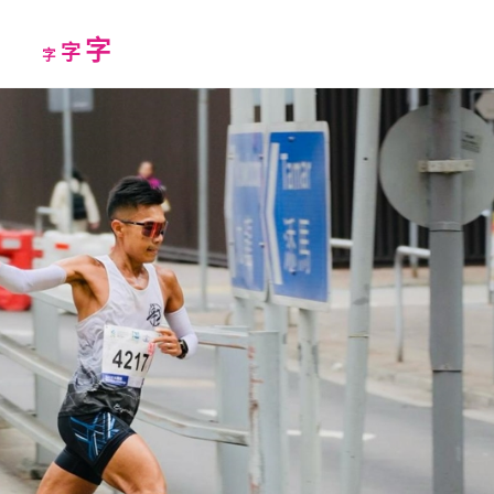
Increase
字
Reset
Decrease
字
字
font
font
font
size.
size.
size.