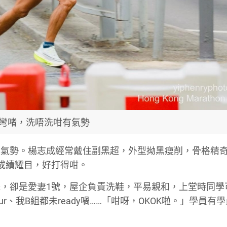
彎啫，洗唔洗咁有氣勢
氣勢。楊志成經常戴住副黑超，外型拗黑瘦削，骨格精奇fe
，成績耀目，好打得咁。
，卻是愛妻1號，屋企負責洗鞋，平易親和，上堂時同學
ur、我B組都未ready喎……「咁呀，OKOK啦。」學員有