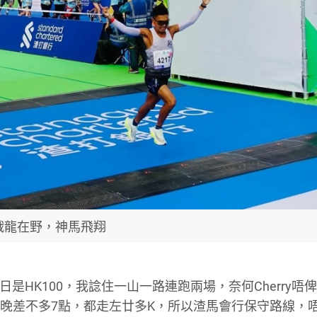
戰龍在野，神馬飛翔
是HK100，我諗住一山一路連跑兩場，奈何Cherry唔
到夜晚差不多7點，都走左廿多K，所以渣馬會行保守路線，唔