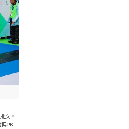
俾批文。
博PB。