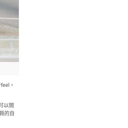
el，
可以間
學員的自