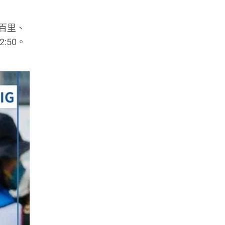
金百里、
:50。