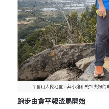
丫髻山人傑地靈，與小強和戰神夫婦的專訪
跑步由貪平報渣馬開始