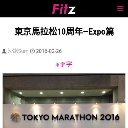
東京馬拉松10周年—Expo篇
沙跑Sum
2016-02-26
Increase
字
Reset
Decrease
字
字
font
font
font
size.
size.
size.