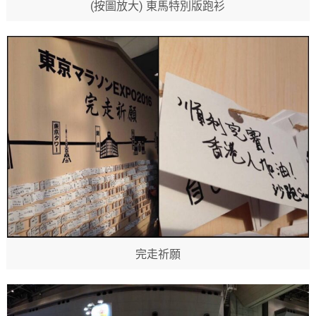
(按圖放大) 東馬特別版跑衫
完走祈願