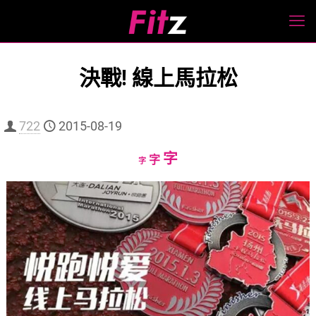
決戰! 線上馬拉松
722
2015-08-19
Increase
字
Reset
Decrease
字
字
font
font
font
size.
size.
size.