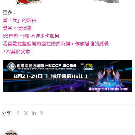
更多：
當「兵」的理由
曼谷。漫漫跑
[澳門劃一圈] 不進步也如何
我喜歡在整個城市還在睡的時候，偷偷變強的感覺
722其他文章
分享