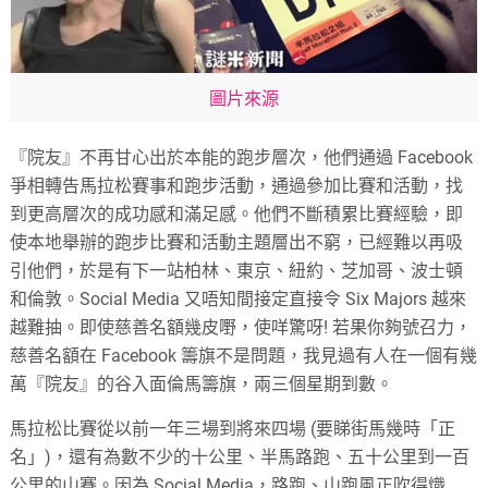
圖片來源
『院友』不再甘心出於本能的跑步層次，他們通過 Facebook
爭相轉告馬拉松賽事和跑步活動，通過參加比賽和活動，找
到更高層次的成功感和滿足感。他們不斷積累比賽經驗，即
使本地舉辦的跑步比賽和活動主題層出不窮，已經難以再吸
引他們，於是有下一站柏林、東京、紐約、芝加哥、波士頓
和倫敦。Social Media 又唔知間接定直接令 Six Majors 越來
越難抽。即使慈善名額幾皮嘢，使咩驚呀! 若果你夠號召力，
慈善名額在 Facebook 籌旗不是問題，我見過有人在一個有幾
萬『院友』的谷入面倫馬籌旗，兩三個星期到數。
馬拉松比賽從以前一年三場到將來四場 (要睇街馬幾時「正
名」)，還有為數不少的十公里、半馬路跑、五十公里到一百
公里的山賽。因為 Social Media，路跑、山跑風正吹得熾