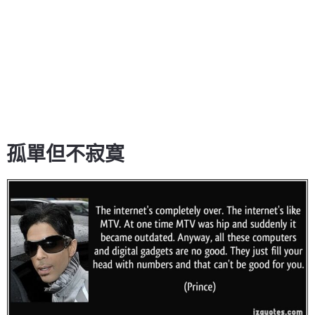
孤單但不寂寞