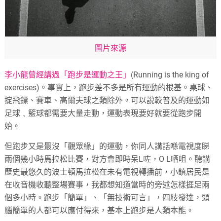
圖片來源
李小龍曾經講過「跑步是運動之王」
(Running is the king of
exercises)。事實上，跑步差不多是所有運動的根基。桌球、
掟飛鏢、賽車、高爾夫球之類除外。可以說較普及的運動如
足球﹑籃球都需要大量走動，運動表現要好就要從跑步開
始。
但跑步又是最沒「觀眾緣」的運動，你同人講話喺電視度睇
兩個幾小時馬拉松比賽，對方會即時呆L咗，O L哂咀。聽講
歷史最悠久的波士頓馬拉松在未有電視轉播前，小鎮居民是
在收音機收聽整場賽事，我都想知道當時的旁述怎樣捱足兩
個多小時。跑步「簡單」、「無技術可言」，四肢發達，頭
腦簡單的人都可以應付得來，基本上跑步是人類本能。