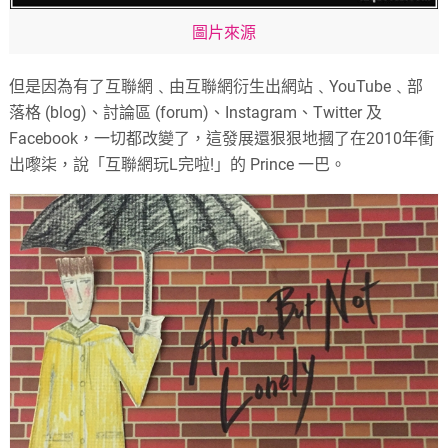
圖片來源
但是因為有了互聯網﹑由互聯網衍生出網站﹑YouTube﹑部
落格 (blog)、討論區 (forum)、Instagram、Twitter 及
Facebook，一切都改變了，這發展還狠狠地摑了在2010年衝
出嚟柒，說「互聯網玩L完啦!」的 Prince 一巴。