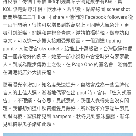
得皮啦，得個十零個 like 和幾篇帖子瀏覽數字有K尾，真﹒
KOL 派糧貼爆汗相、飲水相、貼里數、貼路線圖 screenshot
閒閒地都二三千 like 同 share。他們的 Facebook followers 從
一兩千開始，很快可以增長到數萬以上。同時人氣急升，更
吸引到紙媒、網媒和電視台青睞，邀請拍攝特輯，做專訪和
寫文，可以進一步擴大接觸受眾層面，一但到達 tipping
point，人氣便會 skyrocket，給推上十萬級數。台灣歐陽靖便
是一個非常好的例子，她第一部小說發布會當時只有寥寥數
人。到成為跑步傳教士之後，在 Page One 的簽名會，粉絲要
在海港城店外大排長龍。
隨著曝光率增加，知名度急速提升，自然會成為一些品牌代
言人的上佳人選，漸漸地偶爾在出 post 時，會有「植入式廣
告」，不硬銷，有心思，見誠意的，我個人覺得完全沒有問
題。我都想知道中秋買邊隻月餅好，所以我不介意端午節見
到鹹肉糭、聖誕節見到 hampers、秋冬見到臘味臘腸、新年
見到糖果瓜子諸如此類。