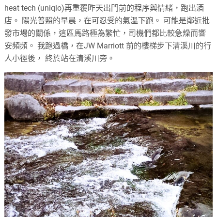
heat tech (uniqlo)再重覆昨天出門前的程序與情緒，跑出酒
店。 陽光普照的早晨，在可忍受的氣溫下跑。 可能是鄰近批
發市場的關係，這區馬路極為繁忙，司機們都比較急燥而響
安頻頻。 我跑過橋，在JW Marriott 前的樓梯步下清溪川的行
人小徑後， 終於站在清溪川旁。