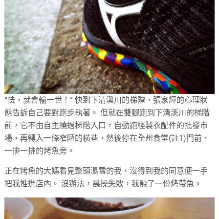
“怯，就會輸一世！” 快到下清溪川的梯階，張家輝的心理狀
態告訴自己要對跑步執著。 但就在雙腳跑到下清溪川的梯階
前，它不由自主繞過梯階入口，自動跑經製衣配件的批發市
場，再轉入一條窄陋的橫巷，然後停在全州食堂(註1)門前，
一排一排的烤魚旁。
正在烤魚的大媽看見整頭濕雪的我，沒得到我的同意便一手
把我推進店內。 沒辦法，晨操失敗，我㸃了一份烤帶魚。