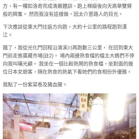
方，有一種如洛奇完成清晨體訓，跑上梯級後向天高舉雙臂
般的興奮。 然而我沒有這樣做，因太介意路人的目光。
下次應該從東大門往返方向跑，大約十公里的路程跑到漢
江。
餓了，我從光化門回程沿清溪川再跑數三公里， 在回到東大
門前走進廣藏市場(註2)。 場內兩邊熟食檔的檔主大媽們不停
向我叫嚷光顧。 我坐在一個比較熱鬧的熟食檔，坐對面的幾
位日本女遊客，隔在熟食的熱氣下看她們的食相份外優雅。
我點了一份紫菜卷及豬血腸。