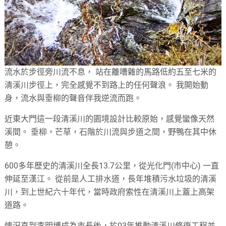
流水於步徑旁川流不息， 站在離嘈雜的馬路低約五至七米的
清溪川步徑上，完全感覺不到路上的任何聲浪。 我開始動
身，流水與垂柳的聲音伴我逆流而跑。
近東大門這一段清溪川的園境設計比較原始，感覺蠻像天然
溪間。 垂柳，芒草，石階於川流與步道之間，野鴨在其中休
憩。
600多年歷史的清溪川全長13.7公里，從光化門(市中心) 一直
伸延至漢江。 從前是人工排水道，長年堆積污水垃圾的清溪
川，到上世紀六十年代，當時政府索性在清溪川上蓋上高架
道路。
情況直到李明博成為市長後，於03年推動清溪川修復工程並