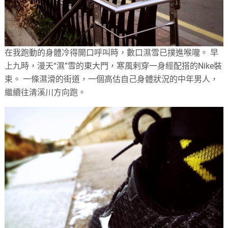
在我跑動的身體冷得開口呼叫時，數口濕雪已撲進喉嚨。 早
上九時，漫天“濕”雪的東大門，寒風剌穿一身經配搭的Nike裝
束。 一條濕滑的街道，一個高估自己身體狀況的中年男人，
繼續往清溪川方向跑。