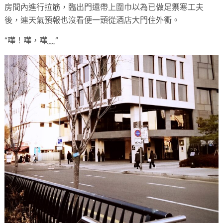
房間內進行拉筋，臨出門還帶上圍巾以為已做足禦寒工夫
後，連天氣預報也沒看便一頭從酒店大門住外衝。
“嘩！嘩，嘩﹏”