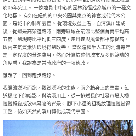
於05年完工。 一條連貫市中心的園林路徑成為城市的一種文
化地標。 有如在紐約的中央公園與東京的神宮或代代木公
園，是城市的肺和氣管。 從環境效益上看，自清溪川建成
後，從還是高架道路時，兩旁區域在氣溫比整個首爾平均高
五度，到現時比平均低三四度，連風速與風量都相應提高，
區內空氣質素與環境得到改善。 當然這種半人工的河流每年
需一定程度的營運費用，然而計算於整個城市及多個範疇的
角度看，我認為是當時政府的一項德政。
離題了，回到跑步路線。
我繼續逆流而跑，觀賞溪流的生態，兩旁牆身上的壁畫，每
道橋底下的暗影，與清溪川上，從一排矮長的批發市場大樓
慢慢轉變成玻璃幕牆的背景。 腳下小徑的粗糙紋理慢慢變得
工整，仿如天然的溪川轉化成現代亭園。