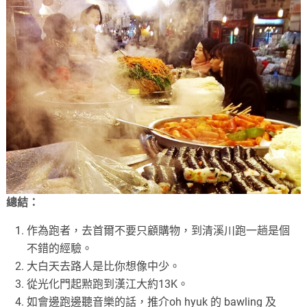
總結：
作為跑者，去首爾不要只顧購物，到清溪川跑一趟是個
不錯的經驗。
大白天去路人是比你想像中少。
從光化門起㸃跑到漢江大約13K。
如會邊跑邊聽音樂的話，推介oh hyuk 的 bawling 及