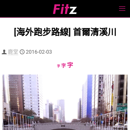
[海外跑步路線] 首爾清溪川
鹿堂
2016-02-03
Increase
字
Reset
Decrease
字
字
font
font
font
size.
size.
size.