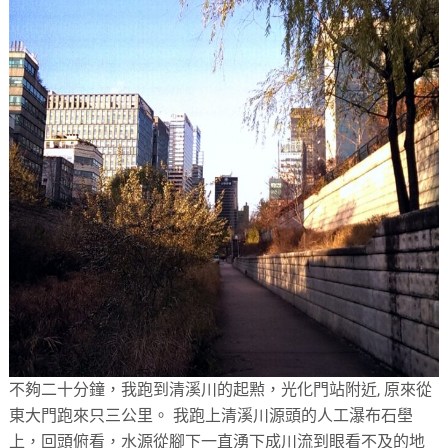
不夠二十分鐘，我跑到清溪川的起㸃，光化門站附近, 原來從
東大門跑來只三公里。 我跑上清溪川源頭的人工瀑布石壆
上，回頭俯看，水源從腳下一直湧下成川流到眼看不及的地