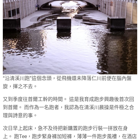
“沿清溪川跑”這個念頭，從飛機還未降落仁川前便在腦內盤
旋，揮之不去。
又到季度往首爾工幹的時間。 這是我育成跑步興趣後首次回
到首爾。 而作為一名跑者，我認為在清溪川晨操是件極之合
理與詩意的事。
次日早上起床，急不及待把新購置的跑步行裝一拼放在身
上。 跑Tee，跑步緊身褲加短褲，薄薄一件跑步風褸，在酒店