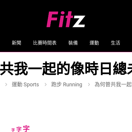
新聞
比賽時間表
裝備
運動
生活
共我一起的像時日總
運動 Sports
跑步 Running
為何曾共我一起
Increase
字
Reset
Decrease
字
字