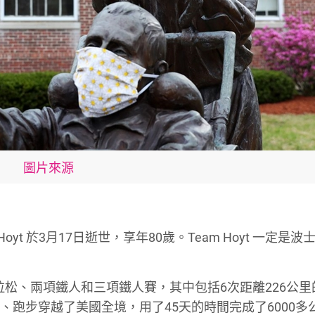
圖片來源
 Hoyt 於3月17日逝世，享年80歲。Team Hoyt 一定是
馬拉松、兩項鐵人和三項鐵人賽，其中包括6次距離226公里
單車、跑步穿越了美國全境，用了45天的時間完成了6000多