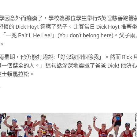
中學的同學因意外而癱瘓了，學校為那位學生舉行5英哩慈善跑籌款
ick Hoyt 答應了兒子。比賽當日 Dick Hoyt 推著
L He Lee!」(You don’t belong here)。父子
走。
痛足兩星期，他仍能打趣說:「好似跛個個係我」。然而 Rick
個健全的人。」這句話深深地震撼了爸爸 Dick! 他決
波士頓馬拉松。
。