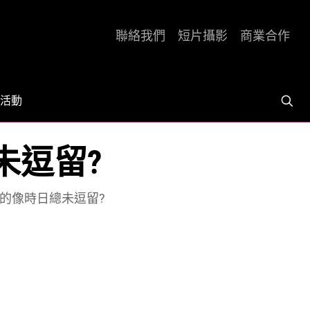
聯絡我們
短片攝影
商業合作
活動
未逗留?
的像時日總未逗留?