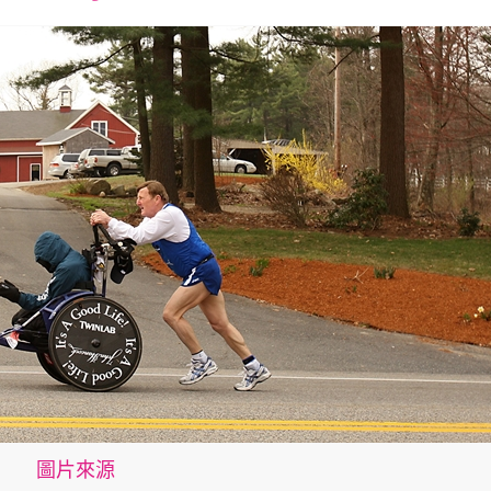
font
font
font
size.
size.
size.
圖片來源