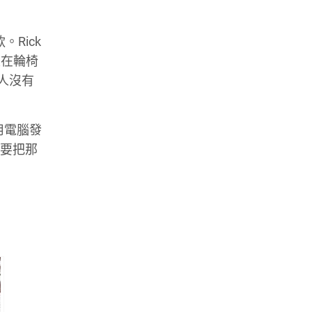
。Rick
坐在輪椅
兩人沒有
 用電腦發
心要把那