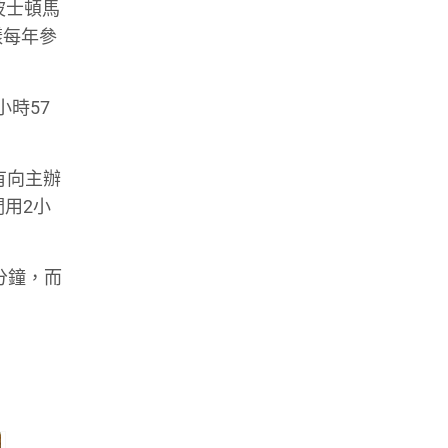
加波士頓馬
樣每年參
小時57
有向主辦
們用2小
5分鐘，而