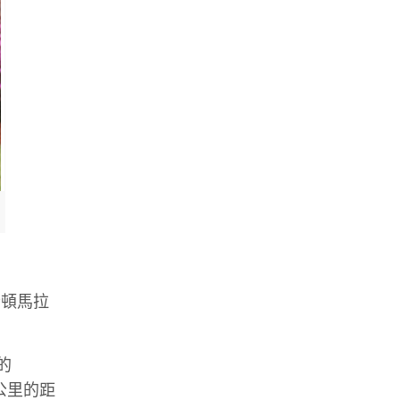
波士頓馬拉
的
公里的距