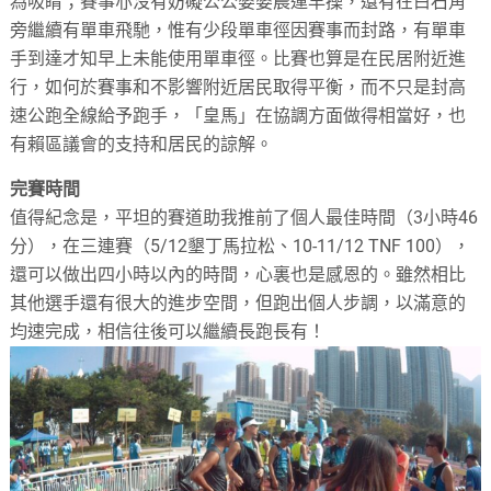
為吸睛；賽事亦沒有妨礙公公婆婆晨運早操，還有在白石角
旁繼續有單車飛馳，惟有少段單車徑因賽事而封路，有單車
手到達才知早上未能使用單車徑。比賽也算是在民居附近進
行，如何於賽事和不影響附近居民取得平衡，而不只是封高
速公跑全線給予跑手，「皇馬」在協調方面做得相當好，也
有賴區議會的支持和居民的諒解。
完賽時間
值得紀念是，平坦的賽道助我推前了個人最佳時間（3小時46
分），在三連賽（5/12墾丁馬拉松、10-11/12 TNF 100），
還可以做出四小時以內的時間，心裏也是感恩的。雖然相比
其他選手還有很大的進步空間，但跑出個人步調，以滿意的
均速完成，相信往後可以繼續長跑長有！