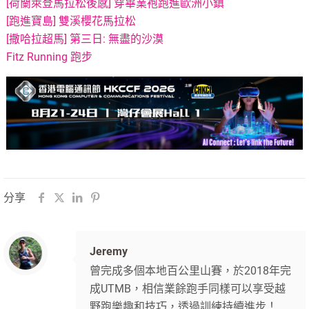
[荷蘭萊登馬拉松後感] 穿畢業袍跑進歐洲小鎮
[跑進寶島] 雙溪櫻花馬拉松
[撒哈拉超馬] 第三日: 無盡的沙漠
Fitz Running 跑步
分享
Jeremy
曾完成多個本地百公里山賽，於2018年完
成UTMB，相信業餘跑手同樣可以享受越
野跑樂趣和技巧，透過訓練持續進步！