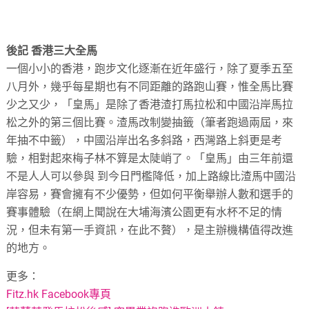
後記 香港三大全馬
一個小小的香港，跑步文化逐漸在近年盛行，除了夏季五至
八月外，幾乎每星期也有不同距離的路跑山賽，惟全馬比賽
少之又少，「皇馬」是除了香港渣打馬拉松和中國沿岸馬拉
松之外的第三個比賽。渣馬改制變抽籤（筆者跑過兩屆，來
年抽不中籤），中國沿岸出名多斜路，西灣路上斜更是考
驗，相對起來梅子林不算是太陡峭了。「皇馬」由三年前還
不是人人可以參與 到今日門檻降低，加上路線比渣馬中國沿
岸容易，賽會擁有不少優勢，但如何平衡舉辦人數和選手的
賽事體驗（在網上聞說在大埔海濱公園更有水杯不足的情
況，但未有第一手資訊，在此不贅），是主辦機構值得改進
的地方。
更多：
Fitz.hk Facebook專頁