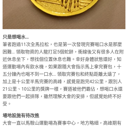
只是想喝水…
筆者跑過11次全馬拉松，也是第一次發現完賽喝口水是那麼
困難… 領取物資的人龍打足5個蛇餅，衝線後又有很多人在附
近休息坐下，想找個位置休息也難。幸好身體狀態還好，知
道運動場內有飲水機，如果跟隨大會指示馬上拿完賽包，十
五分鐘內也喝不到一口水… 領取完賽包和終點距離太遠了，
加上是十公里半馬完賽的高峰，感覺是跑完42公里，跟別人
21公里、10公里的獎牌一樣，賽道被他們霸佔，想喝口水還
要跟他們一起排隊，雖然理解大會的安排，但感覺始終不好
受。
場地設施有待改進
大會一直以馬鞍山運動場為賽事中心，地方略細，高峰期有