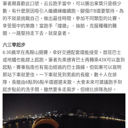
筆者頗喜歡此口號，云云跑手當中，可以勝出拿獎只是極少
數，有什麼原因吸引人繼續練繼續跑，腳傷ITB還要堅持，為
的不就是挑戰自己，做出最佳時間，參加不同類型的比賽，
享受箇中的樂趣！當跑手「撞牆」、抽筋，克服種種的難
關，一路堅持走下去，就是皇者。
六三零起步
6:30晨早在馬鞍山開賽，幸好交通配套還能接受，首班巴士
或地鐵也能趕上起跑。筆者先乘通宵巴士再轉乘43X可以直到
起點，賽事指南也有寫出經過的巴士路線，但如果可以寫明
那站下車就更佳。一下車就見到男廁的長龍，數十人在排
隊，長龍由6點到6點半還遲遲未散，大會未來可建議跑手到
起步點前的洗手間，雖然要多走兩步，但總比排隊為好。