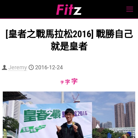
[皇者之戰馬拉松2016] 戰勝自己
就是皇者
Jeremy
2016-12-24
Increase
字
Reset
Decrease
字
字
font
font
font
size.
size.
size.