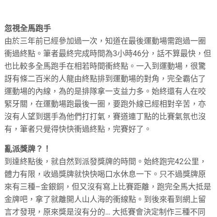
忽視全馬跑手
由於三年前已經參加過一次，知道在最後運動場需跑過一圈
衝過終點。筆者最終完成時間為3小時46分，話不算最快，但
也比較多全馬跑手在相若時間衝終點。一入到運動場，很驚
訝有條二百米的人龍由終點排到運動場的對角，完全霸佔了
運動場的內線，為的是排隊拿一支益力多。始終還有人在咬
緊牙關，在運動場跑最後一圈，要跑外線已經相對辛苦，亦
沒有人望到選手為他們打打氣，賽道連丁點的比賽氣氛也沒
有，筆者只覺得快快衝過終點，完賽好了。
亂派獎牌？！
到達終點後，就自然到派發獎牌的時間。始終跑完42公里，
體力有限，收過獎牌就快快喝口水休息一下。只不過獎牌原
來有三種–金銀銅，但又沒有寫上比賽距離，跑完全馬大抵是
金牌吧，拿了就離開人山人海的衝線點。到後來看到網上留
言才發現，原來獎是沒有分的… 大抵賽會決定制作三種不同