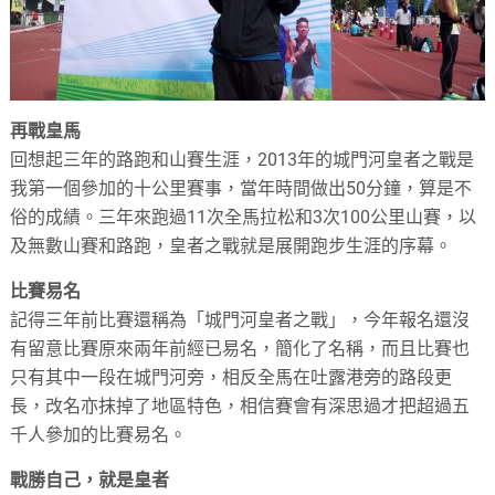
再戰皇馬
回想起三年的路跑和山賽生涯，2013年的城門河皇者之戰是
我第一個參加的十公里賽事，當年時間做出50分鐘，算是不
俗的成績。三年來跑過11次全馬拉松和3次100公里山賽，以
及無數山賽和路跑，皇者之戰就是展開跑步生涯的序幕。
比賽易名
記得三年前比賽還稱為「城門河皇者之戰」，今年報名還沒
有留意比賽原來兩年前經已易名，簡化了名稱，而且比賽也
只有其中一段在城門河旁，相反全馬在吐露港旁的路段更
長，改名亦抹掉了地區特色，相信賽會有深思過才把超過五
千人參加的比賽易名。
戰勝自己，就是皇者