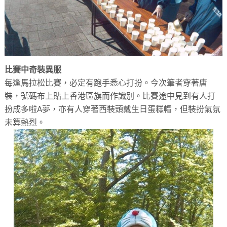
比賽中奇裝異服
每逢馬拉松比賽，必定有跑手悉心打扮。今次筆者穿著唐
裝，號碼布上貼上香港區旗而作識別。比賽途中見到有人打
扮成多啦A夢，亦有人穿著西裝頭戴生日蛋糕帽，但裝扮氣氛
未算熱烈。