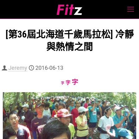
[第36屆北海道千歲馬拉松] 冷靜
與熱情之間
Jeremy
2016-06-13
Increase
字
Reset
Decrease
字
字
font
font
font
size.
size.
size.