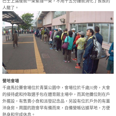
巴士上滿後就一架緊接一架，不用十五分鐘就消化了長長的
人龍了。
營地會場
千歲馬拉賽會場位於青葉公園中，會場位於千歲川旁，大會
的接待處和拎取選手包在體育館主場中，而其他攤位則在戶
外擺設，有售賣小食和派發記念品，另設有位於戶外的有蓋
沖身房。周圍的跑會早有備而來，自備營帳佔據草地，方便
熱身和完成休息。