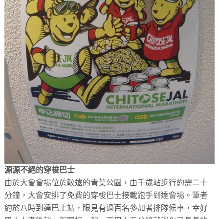
源源不絕的穿梭巴士
由於大會會場位於較遠的青葉公園，由千歲站步行約需二十
分鐘，大會安排了免費的穿梭巴士接載跑手到達會場。筆者
約於八時到達巴士站，眼見有過百名參加者排隊候車，幸好