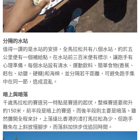
分隔的水站
值得一讚的是水站的安排，全馬拉松共有八個水站，約於五
公里便有一個補給點。在水站前三百米便有標示，讓跑手有
心理準備。每個水站設有清水、運動飲料、簡單食物(香蕉、
麫包、幼鹽、硬糖)和海棉，並分隔若干距離，可避免跑手集
中在同一節，造成混亂。
暗上與暗落
千歲馬拉松的賽道另一特點是賽道的起伏，整條賽道要爬升
約150米，前半段是暗上的賽道，而後半段則主要是暗落。雖
然攤開全程來計，上落遠比香港的渣打馬拉松為少，但跑手
難免在上斜放慢腳步，而落斜加快步伐追回時間。