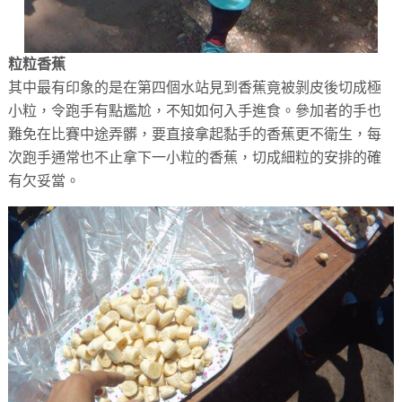
粒粒香蕉
其中最有印象的是在第四個水站見到香蕉竟被剝皮後切成極
小粒，令跑手有點尷尬，不知如何入手進食。參加者的手也
難免在比賽中途弄髒，要直接拿起黏手的香蕉更不衛生，每
次跑手通常也不止拿下一小粒的香蕉，切成細粒的安排的確
有欠妥當。