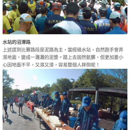
水站的沼澤路
上述提到比賽路段是泥路為主，當經過水站，自然跑手會弄
濕地面，變成一灘灘的泥漿。踏上去固然骯髒，但更加要小
心因地面不平，又濕又滑，容易整個人摔倒呢！