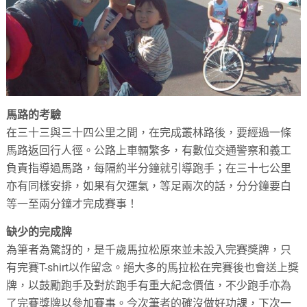
馬路的考驗
在三十三與三十四公里之間，在完成叢林路後，要經過一條
馬路返回行人徑。公路上車輛繁多，有數位交通警察和義工
負責指導過馬路，每隔約半分鐘就引導跑手；在三十七公里
亦有同樣安排，如果有欠運氣，等足兩次的話，分分鐘要白
等一至兩分鐘才完成賽事！
缺少的完成牌
為筆者為驚訝的，是千歲馬拉松原來並未設入完賽獎牌，只
有完賽T-shirt以作留念。絕大多的馬拉松在完賽後也會送上獎
牌，以鼓勵跑手及對於跑手有重大紀念價值，不少跑手亦為
了完賽獎牌以參加賽事。今次筆者的確沒做好功課，下次一