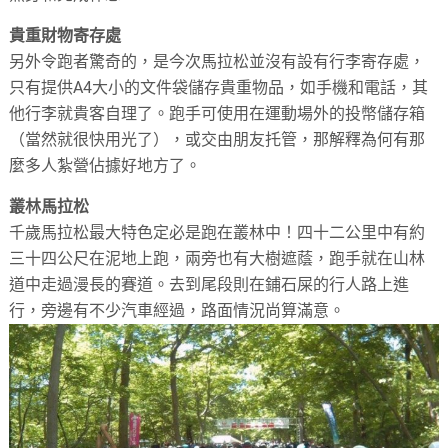
貴重財物寄存處
另外令跑者驚奇的，是今次馬拉松並沒有設有行李寄存處，
只有提供A4大小的文件袋儲存貴重物品，如手機和電話，其
他行李就貴客自理了。跑手可使用在運動場外的投幣儲存箱
（當然就很快用光了），或交由朋友托管，那解釋為何有那
麼多人紮營佔據好地方了。
叢林馬拉松
千歲馬拉松最大特色定必是跑在叢林中！四十二公里中有約
三十四公尺在泥地上跑，兩旁也有大樹遮蔭，跑手就在山林
道中走過漫長的賽道。去到尾段則在鋪石屎的行人路上進
行，旁邊有不少汽車經過，路面情況尚算滿意。