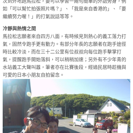
次到外地跑馬拉松，要可以學習一兩句簡單的外語旁身，例
如「可以幫忙拍張照片嗎？」、「我是來自香港的」、「要
繼續努力喔！」的打氣說話等等。
冷靜與熱情之間
馬拉松志願者來自四方八面，有時候見到熱心的義工落力打
氣，固然令跑手更有動力。有部分年長的志願者在跑手途徑
時比較冷淡，而在三十二公里有位叔叔向每位跑手擊掌打
氣，提醒跑手開始落斜，可以稍稍加速；另外有不少年青的
水站義工大聲叫囂，筆者亦在比賽後段，經過民居時趁機與
可愛的日本小朋友自拍留念。