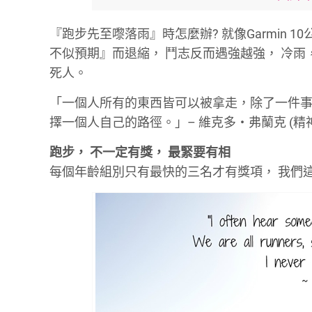
『跑步先至嚟落雨』時怎麼辦
?
就像
Garmin 10
不似預期』而退縮，
鬥志反而遇強越強，
冷雨
死人。
「一個人所有的東西皆可以被拿走，除了一件
擇一個人自己的路徑。」
–
維克多‧弗蘭克
(
精
跑步，
不一定有獎，
最緊要有相
每個年齡組別只有最快的三名才有獎項，
我們