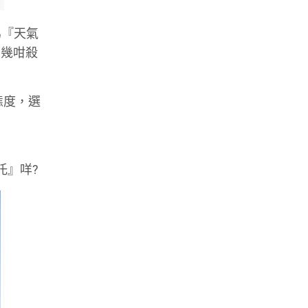
為『天氣
有幾咁殺
態度，選
托』咩
?