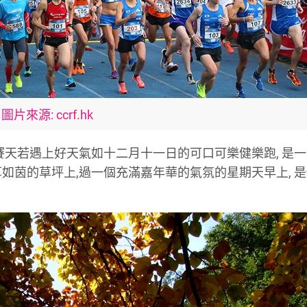
圖片來源: ccrf.hk
。比賽天若遇上好天氣如十二月十一日的可口可樂健樂跑, 是
綠草如茵的草坪上,過一個充滿嘉年華的氣氛的星期天早上, 