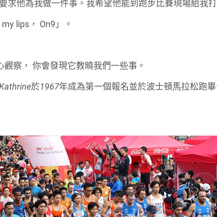
要求他為我做一件事。我希望他能到跑步比賽現場給我
 my lips
，
On9
」。
心觀察，
你會發現它教曉我們一些事。
Kathrine
於
1967
年成為第一個報名並於波士頓馬拉松跑畢