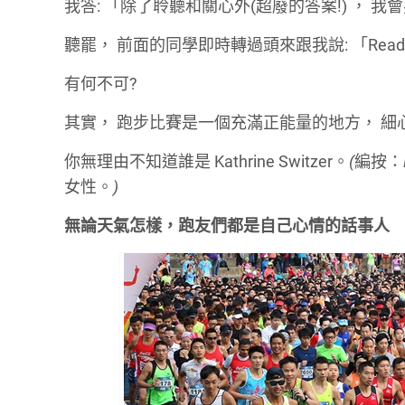
我答
:
「除了聆聽和關心外
(
超廢的答案
!)
，
我會
聽罷，
前面的同學即時轉過頭來跟我說
:
「
Read
有何不可
?
其實，
跑步比賽是一個充滿正能量的地方，
細
你無理由不知道誰是
Kathrine Switzer
。
(
編按：
女性。
)
無論天氣怎樣，跑友們都是自己心情的話事人