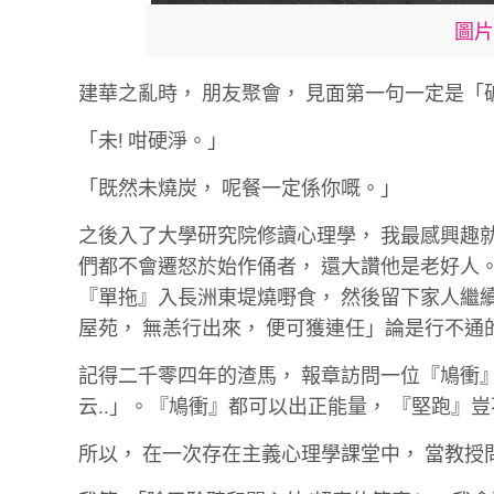
圖片來
建華之亂時，
朋友聚會，
見面第一句一定是「
「未
!
咁硬淨。」
「既然未燒炭，
呢餐一定係你嘅。」
之後入了大學研究院修讀心理學，
我最感興趣
們都不會遷怒於始作俑者，
還大讚他是老好人
『單拖』入長洲東堤燒嘢食，
然後留下家人繼
屋苑，
無恙行出來，
便可獲連任」論是行不通
記得二千零四年的渣馬，
報章訪問一位『鳩衝
云
..
」。『鳩衝』都可以出正能量，
『堅跑』豈
所以，
在一次存在主義心理學課堂中，
當教授