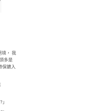
絕境，
我
頂多是
帶保鑣入
云
做
?
」