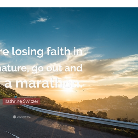
font
font
font
size.
size.
size.