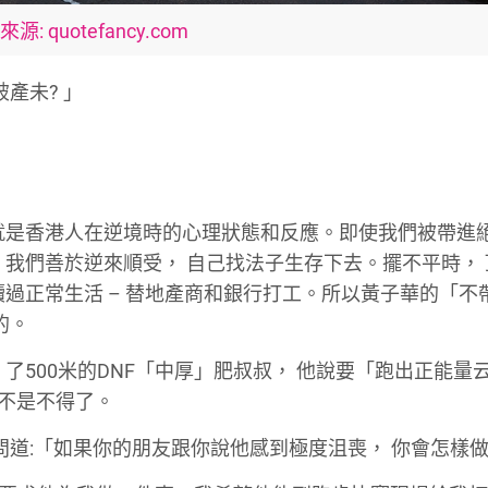
源: quotefancy.com
破產未
?
」
就是香港人在逆境時的心理狀態和反應。即使我們被帶進
。我們善於逆來順受，
自己找法子生存下去。擺不平時，
續過正常生活
–
替地產商和銀行打工。所以黃子華的「不
的。
』了
500
米的
DNF
「中厚」肥叔叔，
他說要「跑出正能量
不是不得了。
問道
:
「如果你的朋友跟你說他感到極度沮喪，
你會怎樣