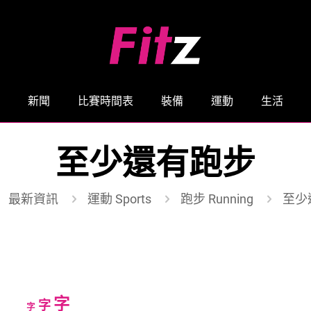
新聞
比賽時間表
裝備
運動
生活
至少還有跑步
最新資訊
運動 Sports
跑步 Running
至少
Increase
字
Reset
Decrease
字
字