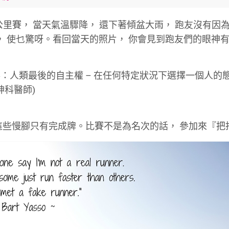
公里賽，
當天氣溫驟降，
還下著傾盆大雨，
跑友沒有因
，
使乜驚呀。看回當天的照片，
你會見到跑友們的眼神
事：人類最後的自主權
–
在任何特定狀況下選擇一個人的
神科醫師
)
這些慢腳只有完成牌。比賽不是為名次的話，
參加來『把