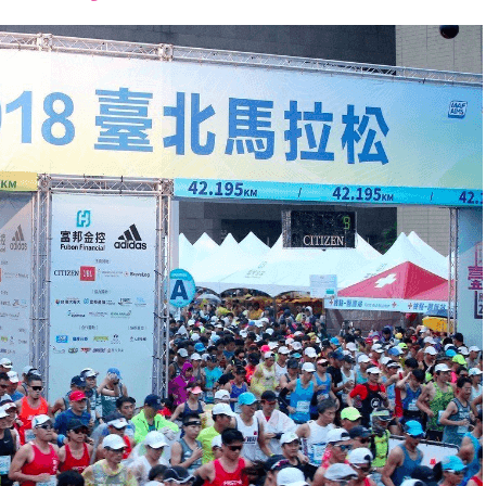
font
font
font
size.
size.
size.