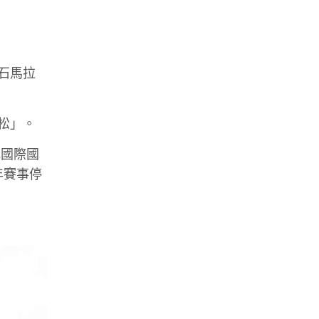
石馬拉
松」。
北國際國
年賽事停