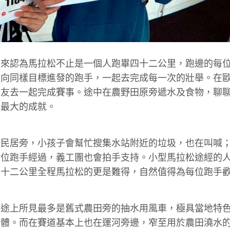
從來認為馬拉松不止是一個人跑畢四十二公里，跑邊的每
位向同樣目標進發的跑手，一起去完成每一次的壯舉。在
朋友去一起完成賽事。途中在農野田原旁遞水及食物，聊
是最大的成就。
少民居旁，小孩子會幫忙搜集水站附近的垃圾，也在叫喊
每位跑手經過，義工團也會拍手支持。小型馬拉松途經的
四十二公里全程馬拉松的更是難得，自然值得為每位跑手
路途上所見最多是舊式農田旁的抽水用風車，極具當地特
一體。而在賽道基本上也在運河旁邊，窄至用於農田澆水