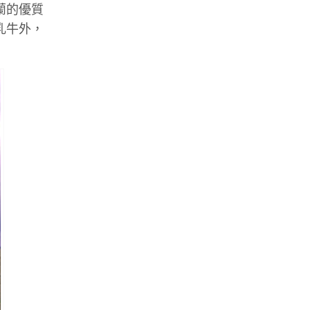
蘭的優質
乳牛外，