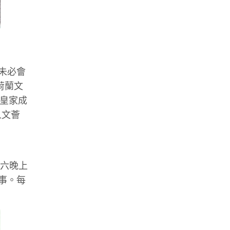
也未必會
 荷蘭文
蘭皇家成
人文薈
期六晚上
事。每