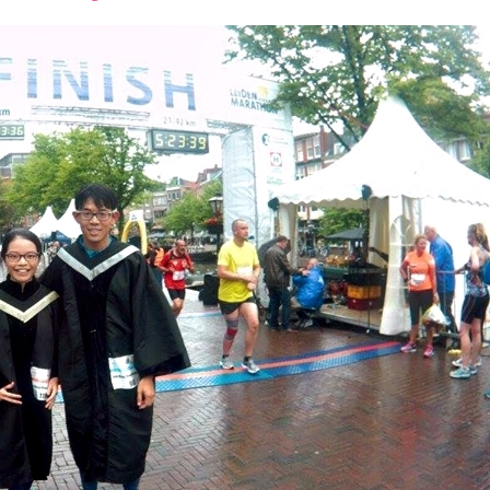
font
font
font
size.
size.
size.