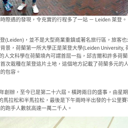
遇的發現，令充實的行程多了一站 － Leiden 萊登。
的萊登(Leiden)，並不是大型商業重鎮或著名旅行區，旅客
蘭第一所大學正是萊登大學(Leiden University,
75年。萊登大學的人文科學在荷蘭境內可謂首屈一指，邱吉爾和許多荷
是首次栽種在萊登這片土地，這個地方記載了荷蘭多元的
教的包容。
lub於1991年創辦，至今已是第二十六屆。橫跨兩日的盛事，由星
時半的馬拉松和半馬拉松，最後是下午兩時半出發的十公里賽
年的跑手人數就高達一萬二千人。