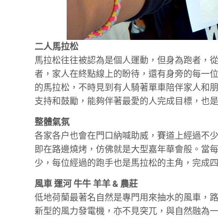
二人馬拉松
馬拉松往往被認為是個人運動，但身為跑者，
者，家人在終點線上的盼待，還有身旁的每一
的馬拉松，不時見到有人騎著單車陪伴家人和
支持和鼓勵，能夠伴著最愛的人完成目標，也
整體氣氛
各家各户也會在門口納喊助威，賽道上經過不
即在路邊燒烤，仿佛就是大型嘉年華會般。當
少，每位經過的跑手也是馬拉松的主角，完成
風車 運河 牛牛 羊羊 & 農莊
低地荷蘭最著名自然是專門用來抽水的風車，
新型的風力發電機，亦不見突兀，與自然融為