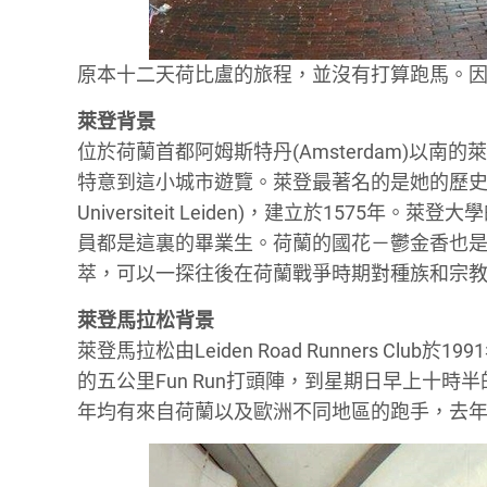
原本十二天荷比盧的旅程，並沒有打算跑馬。因時際
萊登背景
位於荷蘭首都阿姆斯特丹(Amsterdam)以南
特意到這小城市遊覽。萊登最著名的是她的歷史背景，荷
Universiteit Leiden)，建立於15
員都是這裏的畢業生。荷蘭的國花－鬱金香也
萃，可以一探往後在荷蘭戰爭時期對種族和宗
萊登馬拉松背景
萊登馬拉松由Leiden Road Runners C
的五公里Fun Run打頭陣，到星期日早上十
年均有來自荷蘭以及歐洲不同地區的跑手，去