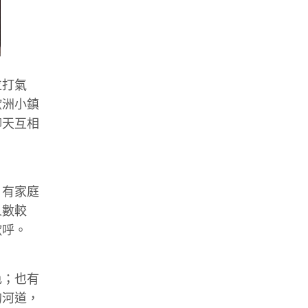
位打氣
歐洲小鎮
聊天互相
；有家庭
人數較
歡呼。
色；也有
的河道，