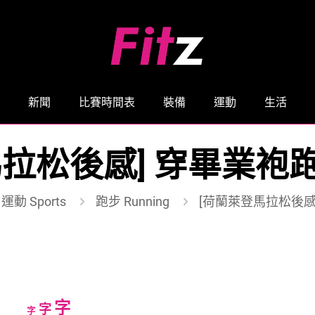
新聞
比賽時間表
裝備
運動
生活
馬拉松後感] 穿畢業袍
運動 Sports
跑步 Running
[荷蘭萊登馬拉松後感
Increase
字
Reset
Decrease
字
字