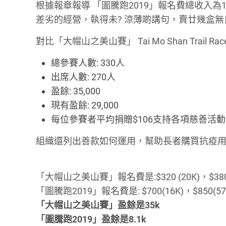
根據報章報導 「圖騰跑2019」報名費總收入為1
差劣的經營，執得未? 涼薄啲講句，賣廿幾盒
對比「大帽山之美山賽」 Tai Mo Shan Trail R
總參賽人數: 330人
出席人數: 270人
盈餘: 35,000
現有盈餘: 29,000
每位參賽者平均捐贈$106支持各項慈善活
組織還列出善款如何運用，幫助長者購買抗疫用
「大帽山之美山賽」報名費是:$320 (20K)，$380(
「圖騰跑2019」報名費是: $700(16K)，$850(5
「大帽山之美山賽」盈餘是35k
「圖騰跑2019」盈餘是8.1k