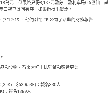
18萬元，但最終只得8,137元盈餘，盈利率是0.6巴仙，
無良口罩已賺回有突，如果做得出嘅話。
ace (7/12/19)，他們剛在 FB 公開了活動的財務報告:
動。
品和食物。看來大帽山比狂獅和靈猴更美!
30K)，$530(53K)；報名330人
7K)；報名1389人