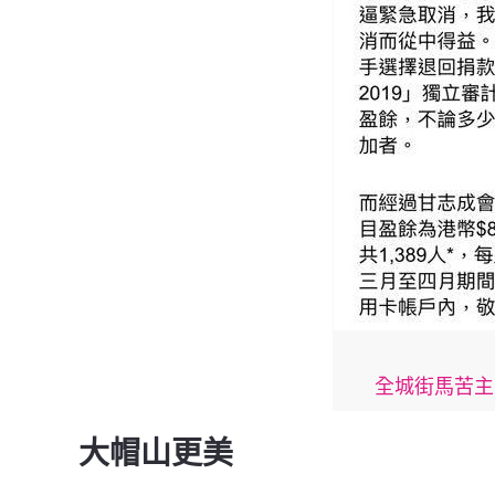
全城街馬苦主大聯盟 
大帽山更美