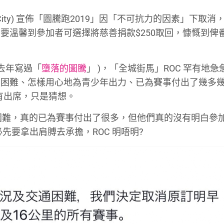
rCity) 宣佈「圖騰跑2019」因「不可抗力的因素」下取消
要溫馨到參加者可選擇將慈善捐款$250取回，慷慨到俾
去年寫過「
墮落的圖騰
」 )，「全城街馬」ROC 罕有地
營困難、怎樣用心地為青少年出力、已為賽事付出了幾多
有出席，只是猜想。
政困難，真的已為賽事付出了很多，但他們真的沒有明白參
必先要拿出肩膊去承擔，ROC 明唔明?