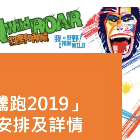
font
font
font
size.
size.
size.