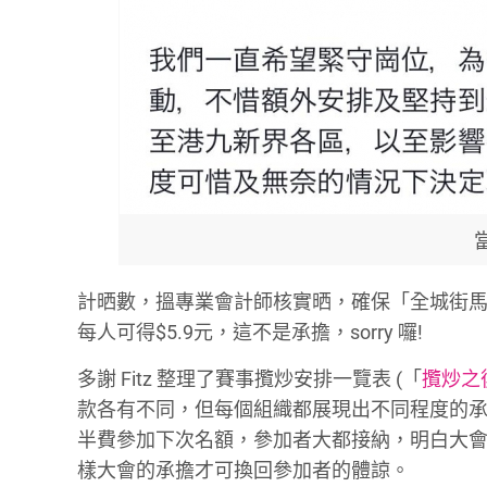
計晒數，搵專業會計師核實晒，確保「全城街馬」
每人可得$5.9元，這不是承擔，sorry 囉!
多謝 Fitz 整理了賽事攬炒安排一覽表 (「
攬炒之
款各有不同，但每個組織都展現出不同程度的承擔，
半費參加下次名額，參加者大都接納，明白大
樣大會的承擔才可換回參加者的體諒。