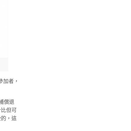
參加者，
補償退
分比但可
受的，這