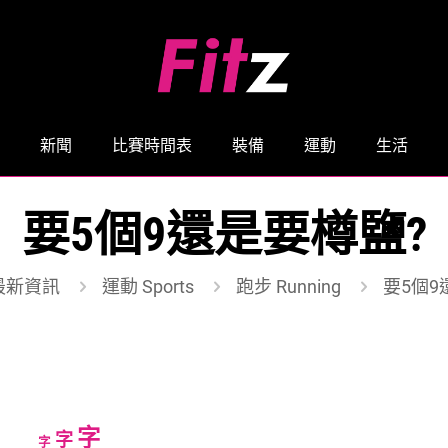
新聞
比賽時間表
裝備
運動
生活
要5個9還是要樽鹽?
最新資訊
運動 Sports
跑步 Running
要5個9
Increase
字
Reset
Decrease
字
字