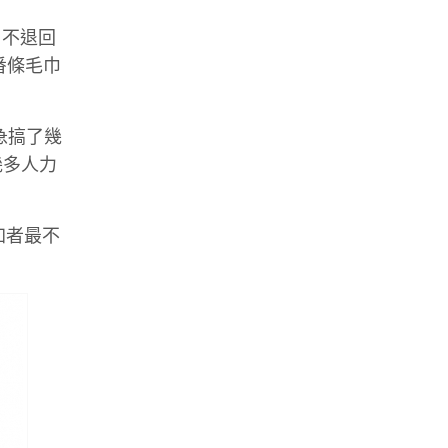
，不退回
番條毛巾
急急搞了幾
幾多人力
加者最不