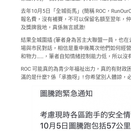
去年10月5日「全城街馬」(簡稱 ROC，RunOu
報名費，沒有補賽，不可以保留名額至翌年，仲
及獎牌我地，真係無言感激!
結果全城圍插 (筆者身為苦主大聯盟一員，也在
場與市民對話，相信是重申幾萬次他們如何經
和物力……，筆者自知情緒控制能力低，所以沒
ROC 可能真的為青少年福祉出力，真的有財
滿的是什麼? 係「承擔呀」! 你希望別人體諒，