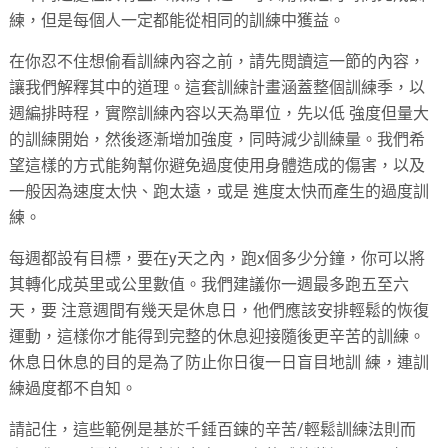
練，但是每個人一定都能從相同的訓練中獲益。
在你忍不住想偷看訓練內容之前，請先閱讀這一節的內容，
讓我們解釋其中的道理。這套訓練計畫涵蓋整個訓練季，以
週編排時程，實際訓練內容以天為單位，先以低 強度但量大
的訓練開始，然後逐漸增加強度，同時減少訓練量。我們希
望這樣的方式能夠幫你避免過度使用身體造成的傷害，以及
一般因為速度太快、跑太遠，或是 進度太快而產生的過度訓
練。
每週都設有目標，要在y天之內，跑x個多少分鐘，你可以將
其轉化成英里或公里數值。我們建議你一週最多跑五至六
天，要 注意週間有幾天是休息日，他們應該安排輕鬆的恢復
運動，這樣你才能得到完整的休息迎接隨後更辛苦的訓練。
休息日休息的目的是為了防止你日復一日盲目地訓 練，連訓
練過度都不自知。
請記住，這些範例是基於千錘百鍊的辛苦/輕鬆訓練法則而