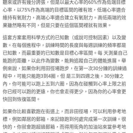
聽來或許有幾分誇張，但是以最大心率的60%作為低端目標
心率，以75%作為高端的目標區間的確有效，低端心率適合
維持有氧耐力，高端心率適合建立有氧耐力。高低兩端的效
果雖然略有不同，但是只要在這個區間裡就有效果。
這套方案套用科學方式的已知數（或說可控制因素）以及變
數。在每個進程中，訓練時間的長度與每週訓練的頻率都是
已知數，而最重要的已知數是目標心率區間。每 天測量自己
能跑的距離，以此作為變數，能夠追蹤自己的體能進展。舉
例來說，如果你利用田徑場跑步，在第一次30分鐘的訓練過
程中，可能只能跑3到4圈，但 是三到四週之後，30分鐘之
內，你可能可以跑上五到六圈，因為在碰觸到心率上限之前
你已經可以跑的更遠，你也會走得更少，因為你的心率會更
快回到恢復區間。
如果你比較喜歡跑在街道上，而非田徑場，可以利用參考地
標，例如鄰居的郵箱，來記錄跑到何處完成第一次訓練。很
快的，你就會跑超過郵箱，而得用街角的加油站來當參考地