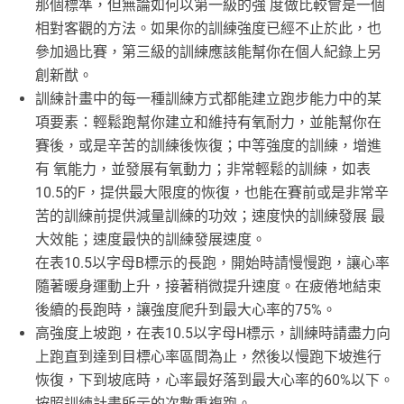
那個標準，但無論如何以第一級的強 度做比較會是一個
相對客觀的方法。如果你的訓練強度已經不止於此，也
參加過比賽，第三級的訓練應該能幫你在個人紀錄上另
創新猷。
訓練計畫中的每一種訓練方式都能建立跑步能力中的某
項要素：輕鬆跑幫你建立和維持有氧耐力，並能幫你在
賽後，或是辛苦的訓練後恢復；中等強度的訓練，增進
有 氧能力，並發展有氧動力；非常輕鬆的訓練，如表
10.5的F，提供最大限度的恢復，也能在賽前或是非常辛
苦的訓練前提供減量訓練的功效；速度快的訓練發展 最
大效能；速度最快的訓練發展速度。
在表10.5以字母B標示的長跑，開始時請慢慢跑，讓心率
隨著暖身運動上升，接著稍微提升速度。在疲倦地結束
後續的長跑時，讓強度爬升到最大心率的75%。
高強度上坡跑，在表10.5以字母H標示，訓練時請盡力向
上跑直到達到目標心率區間為止，然後以慢跑下坡進行
恢復，下到坡底時，心率最好落到最大心率的60%以下。
按照訓練計畫所示的次數重複跑。