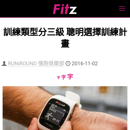
訓練類型分三級 聰明選擇訓練計
畫
RUNiROUND 慢跑俱樂部
2016-11-02
Increase
字
Reset
Decrease
字
字
font
font
font
size.
size.
size.