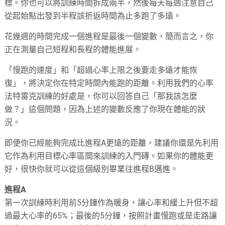
標。你也可以將訓練時間拆成兩半，然後每天每週注意自己
從起始點出發到半程該折返時間為止多跑了多遠。
花幾週的時間完成一個進程是最後一個變數，簡而言之，你
正在測量自己短程和長程的體能進展。
「慢跑的速度」和「超過心率上限之後要走多遠才能恢
復」，將決定你在特定時間內能跑的距離。利用我們的心率
法特雷克訓練的好處是，你可以回答自己「那我該怎麼
做？」這個問題，因為上述的變數反應了你現在體能的狀
況。
即便你已經能夠完成比進程A更遠的距離，建議你還是先利用
它作為利用目標心率區間來訓練的入門磚。如果你的體能更
好，很快你就可以從這個級別畢業往進程B邁進。
進程A
第一次訓練時利用前5分鐘作為暖身，讓心率和緩上升但不超
過最大心率的65%；最後的5分鐘，按照計畫慢跑或是走路讓