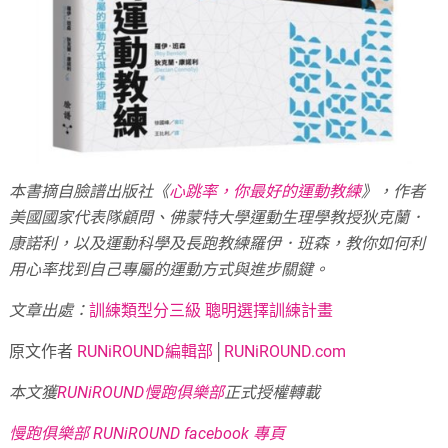
本書摘自臉譜出版社《
心跳率，你最好的運動教練
》，作者
美國國家代表隊顧問、佛蒙特大學運動生理學教授狄克蘭．
康諾利，以及運動科學及長跑教練羅伊．班森，教你如何利
用心率找到自己專屬的運動方式與進步關鍵。
文章出處：
訓練類型分三級 聰明選擇訓練計畫
原文作者
RUNiROUND編輯部
│
RUNiROUND.com
本文獲
RUNiROUND慢跑俱樂部
正式授權轉載
慢跑俱樂部 RUNiROUND facebook 專頁