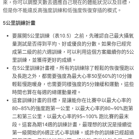
來，你可以調整天數去適應自己現在的體能狀況以及目標，
但是你不能違反高強度訓練和低強度恢復穿插的模式。
5公里訓練計畫
要展開5公里訓練（表10.5）之前，先確認自己最大攝氧
量測試是否得到平均、好或優良的分數。如果你已經完
成第二級的前六週訓練，可以利用這個方案繼續你的5公
里訓練，並獲得更好的成績。
在5公里訓練計畫裡，所有的訓練除了輕鬆的恢復慢跑以
及長跑之外，都需要強度為最大心率50至60%的10分鐘
輕鬆慢跑暖身，也需要同樣強度的5分鐘緩和運動，這些
時間也算在每週的總運動量裡。
這套訓練計畫的目標，是讓能你在比賽中以最大心率的
80~85%的強度跑第一公里，以最大心率的80~90%跑第
二和第三公里，以最大心率的95~100% 跑比賽的最末
段。這套為期14週的訓練計畫，最理想的狀況是接續從
第一級開始的6週正式心率訓練。或許你的訓練已經超過