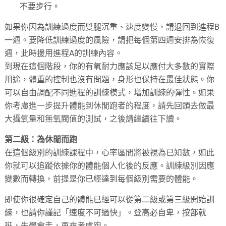
不要步行。
如果你因為訓練過度而雙腿沉重、速度變慢，請退回到進程B
一週。要降低訓練過度的風險，請把每個第四週安排為恢復
週，此時援用進程A的訓練內容。
到現在這個階段，你的有氧耐力應該足以應付大多數的實際
用途，體重的控制也沒有問題，身形也保持在最佳狀態。你
可以自由調配不同進程的訓練模式，增加訓練的彈性。如果
你考慮進一步提升體能到休閒跑者的程度，請先回頭去做最
大攝氧量和無氧閥值的測試，之後請繼續往下讀。
第二級：為休閒而跑
在這個級別的訓練課程中，心率區間將被視為已知數，如此
你就可以追蹤依據你的體能個人化後的反應。訓練級別因應
變數而轉換，前提是你已經達到每個級別需要的體能。
即使你很確定自己的體能已經可以從第二級或第三級開始訓
練，也請你謹記「速度不可過快」。登高必自卑，按部就
班，先學會走，再來考慮跑。