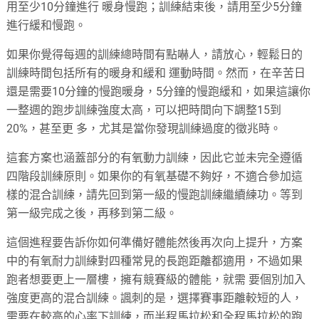
用至少10分鐘進行 暖身慢跑；訓練結束後，請用至少5分鐘
進行緩和慢跑。
如果你覺得每週的訓練總時間有點嚇人，請放心，輕鬆日的
訓練時間包括所有的暖身和緩和 運動時間。然而，在辛苦日
還是需要10分鐘的慢跑暖身，5分鐘的慢跑緩和，如果這讓你
一整週的跑步訓練強度太高，可以把時間向下調整15到
20%，甚至更 多，尤其是當你發現訓練過度的徵兆時。
這套方案也涵蓋部分的有氧動力訓練，因此它並未完全遵循
四階段訓練原則。如果你的有氧基礎不夠好，不適合參加這
樣的混合訓練，請先回到第一級的慢跑訓練繼續練功。等到
第一級完成之後，再移到第二級。
這個進程要告訴你如何準備好體能然後再次向上提升，方案
中的有氧耐力訓練對四種常見的長跑距離都適用，不過如果
跑者想要更上一層樓，擁有競賽級的體能，就需 要個別加入
強度更高的混合訓練。諷刺的是，選擇賽事距離較短的人，
需要在較高的心率下訓練，而半程馬拉松和全程馬拉松的跑