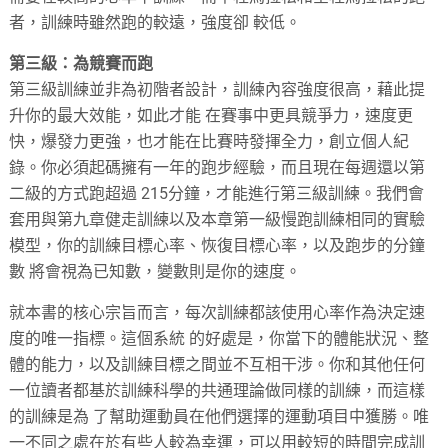
者，訓練時雖然跑的較遠，強度卻 較低。
第三級：為競賽而跑
第三級訓練並非為初階者設計，訓練內容強度很高，藉此提
升你的最大效能，如此才能 在賽事中更具競爭力，速度更
快，爆發力更強，也才能在比賽時發揮全力，創立個人紀
錄。你必須起碼擁有一年的跑步經驗，而且現在每週還以第
二級的方式跑超過 215分鐘，才能進行第三級訓練。我們會
套用與第九章健走訓練以及本章第一級慢跑訓練相同的實驗
模型，你的訓練目標心率、恢復目標心率，以及跑步的分鐘
數 將會視為已知數，變數則是你的速度。
就本書的核心宗旨而言，每次訓練都該使用心率作為決定速
度的唯一指標。這個系統 的好處是，你當下的體能狀況、整
體的能力，以及訓練目標之間並不互相干涉。你和其他任何
一位讀者都基於訓練科學的共通理論做同樣的訓練，而這樣
的訓練是為 了幫助運動員在他們選擇的運動項目中獲勝。唯
一不同之處在於有些人較為幸運，可以用較短的時間完成訓