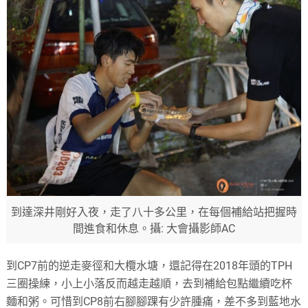
到達深井剛好入夜，走了八十多公里，在每個補給站把握時
間進食和休息。攝: 大會攝影師AC
到CP7前的逆走麥徑和大欖水塘，還記得在2018年頭的TPH
三圈操練，小上小落反而越走越順，去到補給包點繼續吃杯
麵和粥。可惜到CP8前右腳腳踝有少許腫痛，差不多到藍地水