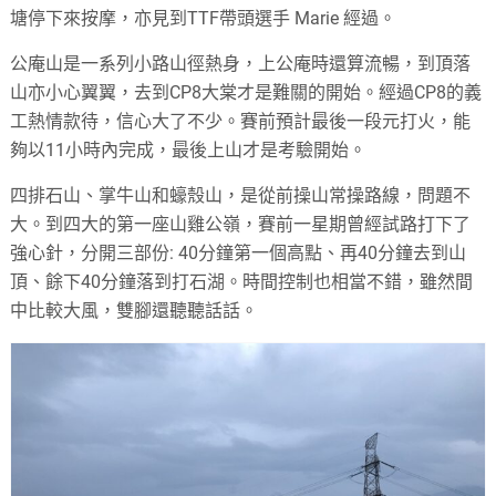
塘停下來按摩，亦見到TTF帶頭選手 Marie 經過。
公庵山是一系列小路山徑熱身，上公庵時還算流暢，到頂落
山亦小心翼翼，去到CP8大棠才是難關的開始。經過CP8的義
工熱情款待，信心大了不少。賽前預計最後一段元打火，能
夠以11小時內完成，最後上山才是考驗開始。
四排石山、掌牛山和蠔殼山，是從前操山常操路線，問題不
大。到四大的第一座山雞公嶺，賽前一星期曾經試路打下了
強心針，分開三部份: 40分鐘第一個高點、再40分鐘去到山
頂、餘下40分鐘落到打石湖。時間控制也相當不錯，雖然間
中比較大風，雙腳還聽聽話話。