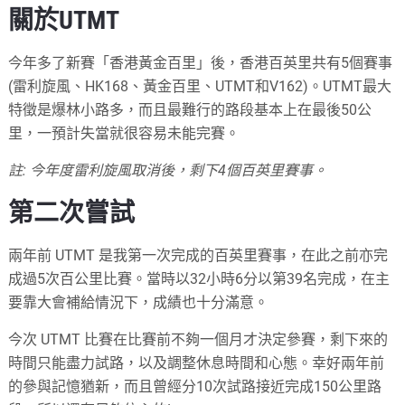
關於UTMT
今年多了新賽「香港黃金百里」後，香港百英里共有5個賽事
(雷利旋風、HK168、黃金百里、UTMT和V162)。UTMT最大
特徵是爆林小路多，而且最難行的路段基本上在最後50公
里，一預計失當就很容易未能完賽。
註: 今年度雷利旋風取消後，剩下4個百英里賽事。
第二次嘗試
兩年前 UTMT 是我第一次完成的百英里賽事，在此之前亦完
成過5次百公里比賽。當時以32小時6分以第39名完成，在主
要靠大會補給情況下，成績也十分滿意。
今次 UTMT 比賽在比賽前不夠一個月才決定參賽，剩下來的
時間只能盡力試路，以及調整休息時間和心態。幸好兩年前
的參與記憶猶新，而且曾經分10次試路接近完成150公里路