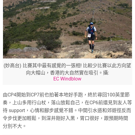
(妙高台) 比賽其中最有感覺的一張相! 比較少比賽以此方向望
向大帽山，香港的大自然實在吸引。攝:
EC Windblow
由CP4開始到CP7前也拍著本地好手跑，終於尋回100英里節
奏，上山多用行山杖，落山放鬆自己，在CP6前還見到友人等
待 support，心情和腳步感覺不錯。中間引水道和郊遊徑反而
令步伐更加輕鬆，到深井剛好入黑，胃口很好，跟預期時間
分別不大。