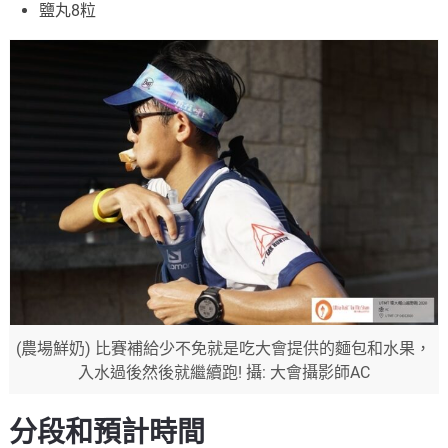
鹽丸8粒
(農場鮮奶) 比賽補給少不免就是吃大會提供的麵包和水果，
入水過後然後就繼續跑! 攝: 大會攝影師AC
分段和預計時間