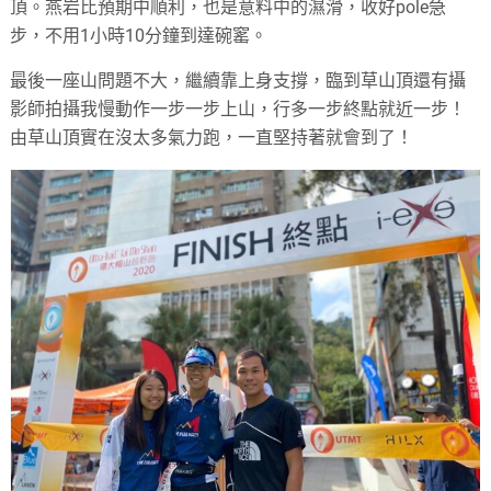
頂。燕岩比預期中順利，也是意料中的濕滑，收好pole急
步，不用1小時10分鐘到達碗窰。
最後一座山問題不大，繼續靠上身支撐，臨到草山頂還有攝
影師拍攝我慢動作一步一步上山，行多一步終點就近一步！
由草山頂實在沒太多氣力跑，一直堅持著就會到了！