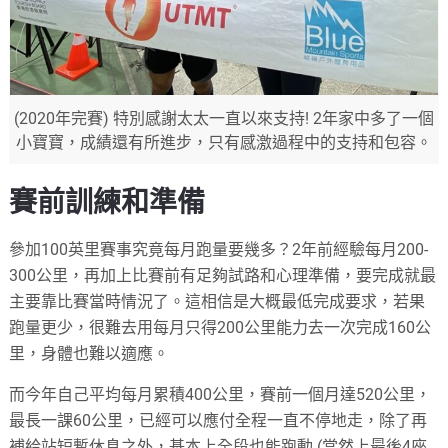
(2020年完賽) 特別感謝太太一直以來支持! 2年家中多了一個
小寶寶，成績還有所進步，只有感激過程中的支持和包容。
賽前訓練和準備
參加100英里賽事究竟每月跑量要幾多？2年前經驗每月200-
300公里，再加上比賽前有足夠試路和心理準備，要完成就最
主要靠比賽當時情況了。這相信是大概最低完成要求，若果
跑量更少，很難去用每月只得200公里能力去一次完成160公
里，身體也難以適應。
而今年自己平均每月累積400公里，賽前一個月達520公里，
最長一課60公里，已經可以應付全程一直不停地走，除了再
補給站短暫休息之外，基本上全段也能跑動 (當然上最後4座