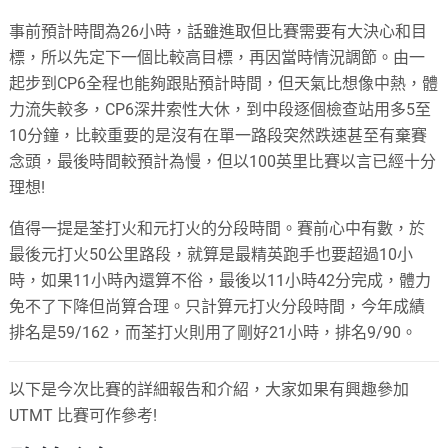
事前預計時間為26小時，話雖進取但比賽需要有大決心和目
標，所以先定下一個比較高目標，再因當時情況調節。由一
起步到CP6全程也能夠跟貼預計時間，但天氣比想像中熱，體
力流失較多，CP6深井索性大休，到中段逐個檢查站用多5至
10分鐘，比較重要的是沒有在單一路段突然跌速甚至有棄賽
念頭，最後時間較預計為慢，但以100英里比賽以言已經十分
理想!
值得一提是荃打火和元打火的分段時間。賽前心中有數，於
最後元打火50公里路段，就算是最精英跑手也要超過10小
時，如果11小時內還算不俗，最後以11小時42分完成，體力
免不了下降但尚算合理。只計算元打火分段時間，今年成績
排名是59/162，而荃打火則用了剛好21小時，排名9/90。
以下是今次比賽的詳細報告和介紹，大家如果有興趣參加
UTMT 比賽可作參考!