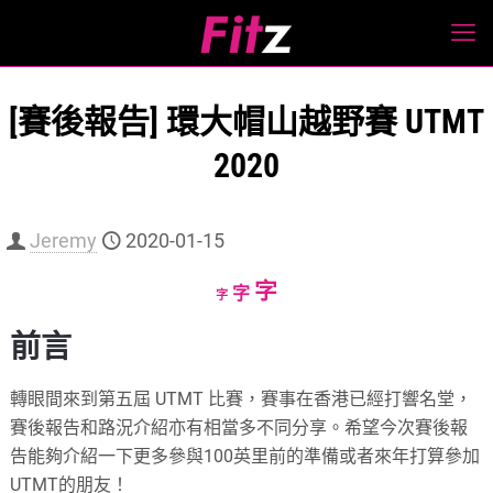
[賽後報告] 環大帽山越野賽 UTMT
2020
Jeremy
2020-01-15
Increase
字
Reset
Decrease
字
字
font
font
font
前言
size.
size.
size.
轉眼間來到第五屆 UTMT 比賽，賽事在香港已經打響名堂，
賽後報告和路況介紹亦有相當多不同分享。希望今次賽後報
告能夠介紹一下更多參與100英里前的準備或者來年打算參加
UTMT的朋友！