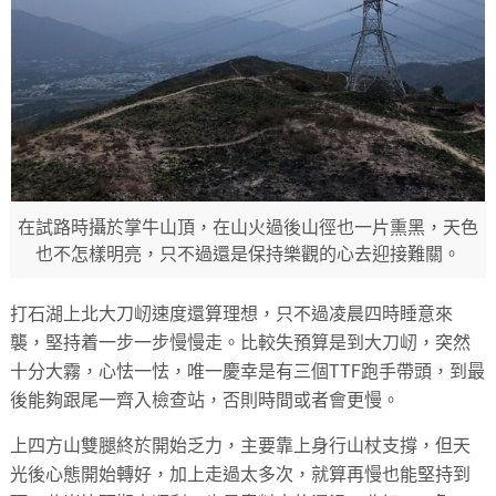
在試路時攝於掌牛山頂，在山火過後山徑也一片熏黑，天色
也不怎樣明亮，只不過還是保持樂觀的心去迎接難關。
打石湖上北大刀屻速度還算理想，只不過凌晨四時睡意來
襲，堅持着一步一步慢慢走。比較失預算是到大刀屻，突然
十分大霧，心怯一怯，唯一慶幸是有三個TTF跑手帶頭，到最
後能夠跟尾一齊入檢查站，否則時間或者會更慢。
上四方山雙腿終於開始乏力，主要靠上身行山杖支撐，但天
光後心態開始轉好，加上走過太多次，就算再慢也能堅持到