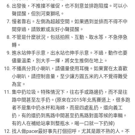
出發後，不推撞不催促，也不刻意並排跑阻擋。可以小
聲提醒，但別河東獅吼。
慢者靠右。左側為超越空間。如果遇到並排而不得不中
間穿過，請致歉或友好小聲提醒。
不管是什麼狀況，包括拍照、互動、取水等，不急停急
轉。
進水站伸手示意，出水站也伸手示意。不過，動作也要
儘量溫柔，別大手一揮，將女生推倒在地上。
不播高分貝小喇叭，請儘量使用耳機。如果實在太喜歡
小喇叭，請控制音量，至少讓方圓五米的人不覺得難受
為宜。
集中扔垃圾。特殊情況下，往右手或路邊扔，而不是往
路中間甚至左手扔。(原來在2015年北馬賽道上，很多跑
者不是集中扔水杯和海綿，而是四處亂扔，還向義工
扔，有的還扔到馬路中間甚至扔馬路對面等候的車輛。
有的人在補給站拿到整瓶水，喝一口就一下扔掉)
找人做pacer最好事先打個招呼，尤其是跟不熟的人。不