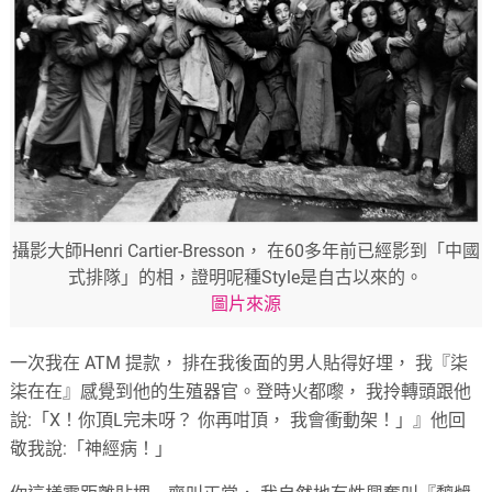
攝影大師Henri Cartier-Bresson， 在60多年前已經影到「中國
式排隊」的相，證明呢種Style是自古以來的。
圖片來源
一次我在 ATM 提款， 排在我後面的男人貼得好埋， 我『柒
柒在在』感覺到他的生殖器官。登時火都嚟， 我拎轉頭跟他
說:「X！你頂L完未呀？ 你再咁頂， 我會衝動架！」』他回
敬我說:「神經病！」