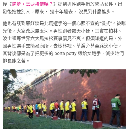
後《
跑步，需要禮儀嗎？
》提到男性跑手過於緊貼女性，出
發後推撞別人。原來， 幾十年過去， 沒見到什麼進步。
他也有談到尿紅牆是北馬選手的一個心照不宣的“儀式”。被曝
光後，大家改尿昆玉河。男性跑者露天小便，其實在柏林、
波士頓等世界六大馬拉松賽事屢見不爽。但須知道的是，外
國男性選手去簡易廁所，去樹林裡、草叢旁甚至路邊小便，
其背後卻是為了把更多的 porta potty 讓給女跑手，減少她們
排長龍之苦。