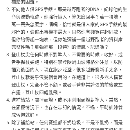
補給的困難。
不向他人借GPS手錶。那是越野跑者的DNA，記錄他的生
命與運動軌跡。你強行插入，算怎麼回事？萬一損壞，
萬一丟失怎麼辦，嘿嘿，恰恰就是借人家的GPS手錶的最
邪門的，偏偏出事機率最大。固然你有錢買得起同款，
但你賠得起一塊表，但你能彌補一個越野跑者的資料庫
完整性嗎？能彌補那一段特別的情感、記憶嗎？
登山杖尖任何時候不對準人。不需要的時候，收好，或
者手握杖尖跑。特別在攀登陡峭山坡時格外注意，以防
插到後面的人。現在跑步泛濫，很多越野賽新手太多，
登山杖就幾乎沒幾個會用的。在跑道上，很多老人橫著
登山杖，完全不管不顧。或者手臂非常誇張的前後或左
右擺，登山杖四處亂飛。
進補給站，關掉頭燈，或不用刺眼頭燈對準人。當然，
在累極情況下，也存在忘記的情況。不過，平時訓練養
成習慣就好。
除了補給站，任何賽道都不扔垃圾。不是不亂扔，而是