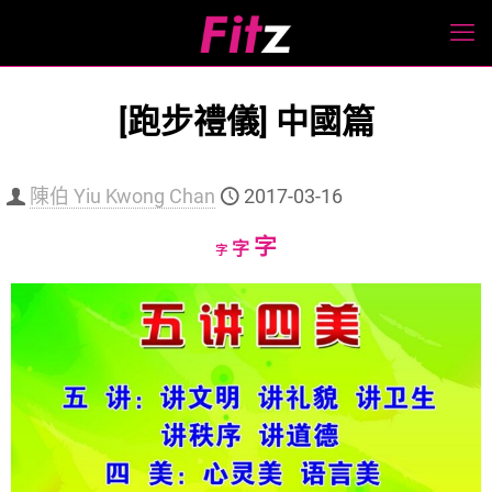
[跑步禮儀] 中國篇
陳伯 Yiu Kwong Chan
2017-03-16
Increase
字
Reset
Decrease
字
字
font
font
font
size.
size.
size.