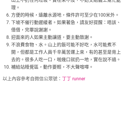
山上不扔任何垃圾。實在來不及，不妨交給義工幫忙處
理。
方便的時候，遠離水源地，條件許可至少在100米外。
下坡不催行動遲緩者。如果著急，請友好提醒：唔該、
借借，完畢說謝謝。
迎面來的人如果主動讓道，要主動致謝。
不浪費食物、水。山上的飯可能不好吃，水可能煮不
開，但都是工作人員千辛萬苦運上來，有的甚至是背上
去的。很多人吃一口，啪幾口就扔一地，實在說不過。
補給站睡覺區，動作要輕，不大聲喧嘩。
以上內容參考自微信公眾號：
丁丁 runner