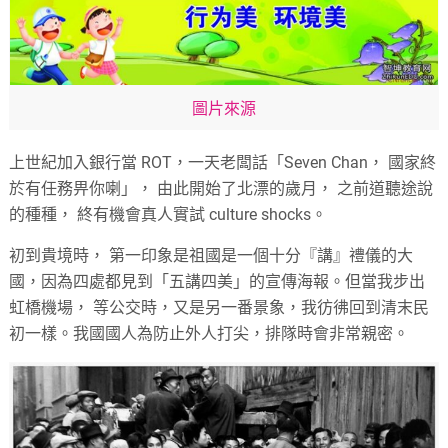
圖片來源
上世紀加入銀行當 ROT，一天老闆話「Seven Chan， 國家終
於有任務畀你喇」， 由此開始了北漂的歲月， 之前道聽途說
的種種， 終有機會真人實試 culture shocks。
初到貴境時， 第一印象是祖國是一個十分『講』禮儀的大
國，因為四處都見到「五講四美」的宣傳海報。但當我步出
虹橋機場， 等公交時，又是另一番景象，我彷彿回到清末民
初一樣。我國國人為防止外人打尖，排隊時會非常親密。