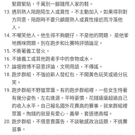
緊跟緊貼，千萬別一腳踐甩人家的鞋。
遇到熟人陪跑陌生人或異性，不主動加入。如果得到對
方同意，陪跑時不要只顧跟熟人或異性接近而冷落他
人。
不嘲笑他人。他生得不夠靚仔，不是他的問題， 是他爹
地媽咪問題。別在跑步和比賽時評頭論足。
不衝著義工發火。
不搶義工或其他跑者手中的食物或水。
論壇微博不惡意評論，文明用語，不傳謠。
跑步群組，不強迫新人發紅包，不開黃色玩笑或過分玩
笑。
跑步群組不野蠻眾籌。有的跑步群組裡，一些女生恃著
有幾分姿色，左右逢源。平時豪慣，花錢遠遠超過自己
的收入水平。自己報名國外花費高的賽事，就來群組裡
眾籌。掏錢的就是有愛心、義舉、套道德高帽。
跑步群組，不借意賣廣告，不談敏感政治話題，不挑釁
滋事。