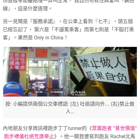
你這樣零距離貼埋一齊叫正常， 我自然地有性興奮叫『黐乸
線』，這是什麼道理。
另一見聞是『服務承諾』，在公車上看到『七不』，頭五個
已經忘記了， 第六是「不謾罵乘客」而第七則是「不毆打乘
客」。果然是 Only in China！
按: 小編提供兩個公交車標語: (左) 吐痰請向外…. (右)禁止做
人…
內地朋友分享微訊裡跑步丁丁runner的《
眾籌跑者 “普世價值”
跑步禮儀杜絕荒唐舉止
》。他一開首便寫到跑友 Rachel北馬