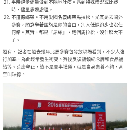
平時跑步儘量做到不隨地吐痰。遇到特殊情況或比賽
時，儘量靠邊處理。
不道德綁架。不用愛國名義綁架馬拉松。尤其是去國外
參賽，願意舉著國旗是你的自由，別人低調跑步也沒任
何錯。其實，都是『屌絲』，跑個馬拉松，沒什麼大不
了。
還有， 記者在過去幾年北馬參賽包發放現場看到，不少人強
行加塞，為此經常發生衝突。賽後反復騙領紀念牌和食品補
給等。荒唐舉止，遠不是賽事禮儀，就是自身素養不夠，甚
至叫缺德。