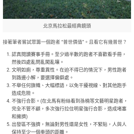
北京馬拉松最經典鏡頭
接著筆者嘗試眾籌一個跑者 “普世價值”。且看它有幾普世？
認真閱讀賽事手冊。至少過半數的跑者不喜歡看手冊，
然後四處亂問亂闖亂嚷。
文明如廁，尊重異性。在迫不得已的情況下，男性跑者
到路邊小解，要選擇偏僻處。
不舉任何旗幟、大幅標語，以免干擾視線、對其他跑手
造成危險。
不強行合影。(在北馬有粉絲看到孫楠等文藝明星跑者，
完全不管不顧，多次強行拉住明星強行合影，造成堵塞
和擁擠)
出發區不強擠，無論對男性還是女性，不緊貼，人與人
保持至少一個拳頭的距離。