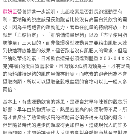
蘇妍臣
營養師進一步說明，比起吃素是否對長跑運動更有
利，更精確的說應該是長跑跑者比較沒有高蛋白質飲食的需
求，因為長跑跑者的運動能力，著重在能量的持續釋放，也
就是「血糖恆定」、「肝醣儲備量足夠」以及「盡早使用脂
肪能量」三大目的，而非像爆發型運動員需要藉由肌肥大達
到快速釋放能量的效果。儘管跑者沒有肌肥大的需求，但是
不論吃葷或吃素，日常飲食還是必須達到體重 X 0.3~0.4 X 公
克(每餐)的蛋白質需求量，且肉類以低脂肉類為主，才有足夠
的原料維持足夠的肌肉量儲存肝醣，而吃素的跑者因為不會
攝取肉類，所以可以攝取全穀根莖類的食物可以比一般人多
兩倍。
基本上，有些運動飲食的迷思，是源自於早年陳舊的觀念所
影響。早年由於物資缺乏，熱量密度高的肉類取得不易，所
有才會產生了熱量需求高的運動員必須多補充肉類的概念，
但是隨著時代的進步肉類取得更加容易，造成現代人的許多
健康問題，才開始讓現代人反思素食對身體健康甚至是對運