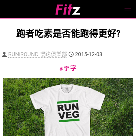
跑者吃素是否能跑得更好?
RUNiROUND 慢跑俱樂部
2015-12-03
Increase
字
Reset
Decrease
字
字
font
font
font
size.
size.
size.