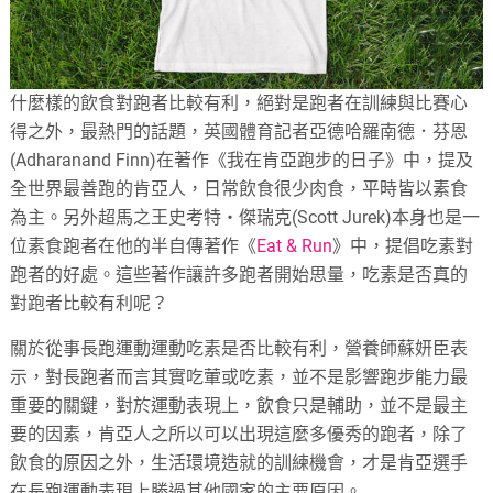
什麼樣的飲食對跑者比較有利，絕對是跑者在訓練與比賽心
得之外，最熱門的話題，英國體育記者亞德哈羅南德．芬恩
(Adharanand Finn)在著作《我在肯亞跑步的日子》中，提及
全世界最善跑的肯亞人，日常飲食很少肉食，平時皆以素食
為主。另外超馬之王史考特‧傑瑞克(Scott Jurek)本身也是一
位素食跑者在他的半自傳著作《
Eat & Run
》中，提倡吃素對
跑者的好處。這些著作讓許多跑者開始思量，吃素是否真的
對跑者比較有利呢？
關於從事長跑運動運動吃素是否比較有利，營養師蘇妍臣表
示，對長跑者而言其實吃葷或吃素，並不是影響跑步能力最
重要的關鍵，對於運動表現上，飲食只是輔助，並不是最主
要的因素，肯亞人之所以可以出現這麼多優秀的跑者，除了
飲食的原因之外，生活環境造就的訓練機會，才是肯亞選手
在長跑運動表現上勝過其他國家的主要原因。