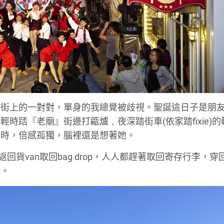
，街上的一對對，單身的我總覺被歧視。聖誕這日子是朋
時踎『老廟』街邊打甂爐﹑夜深踏街車(依家踏fixie)
來時，倍感孤獨，腦裡還是想著她。
回貨van取回bag drop，人人都趕著取回寄存行李，穿
妹。