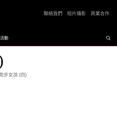
聯絡我們
短片攝影
商業合作
活動
)
步女孩 (四)