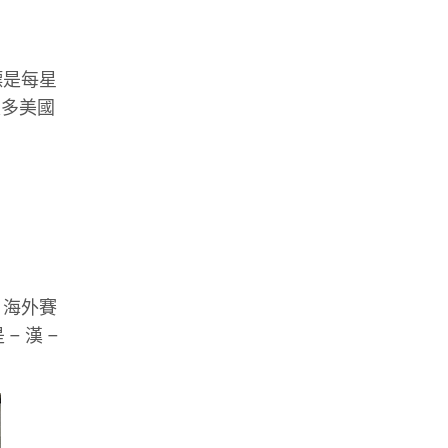
標是每星
，很多美國
。海外賽
 漢 –