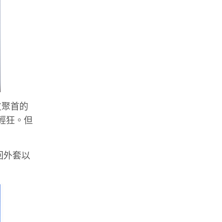
友聚首的
的輕狂。但
回外套以