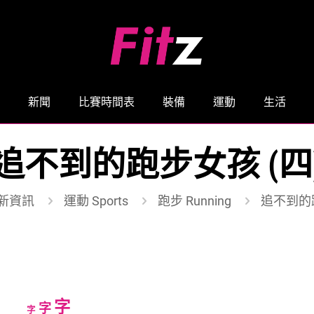
新聞
比賽時間表
裝備
運動
生活
追不到的跑步女孩 (四
新資訊
運動 Sports
跑步 Running
追不到的跑
Increase
字
Reset
Decrease
字
字