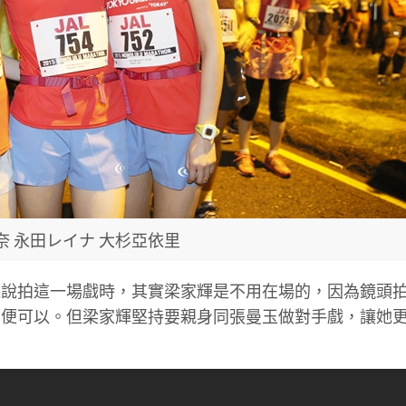
奈 永田レイナ 大杉亞依里
聽說拍這一場戲時，其實梁家輝是不用在場的，因為鏡頭
白便可以。但梁家輝堅持要親身同張曼玉做對手戲，讓她