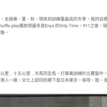
font
font
font
size.
size.
size.
了。走過春、夏、秋，現來到訓練量最高的冬季，我的目
fle play播放得最多是Enya 的Only Time。911之後
療傷。
十公里﹑十五公里﹑半馬同全馬，打算寓訓練於比賽當中
一樣，文化上認同的鄉下是日本東京。係呀，我 – 是 –