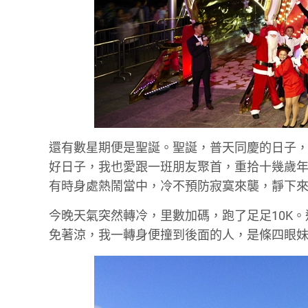
還有數星期便是聖誕。聖誕，普天同慶的日子
好日子，我也愛跟一班朋友聚首，重拾十幾歲年輕
有時身處熱鬧當中，冷不預防寂寞來襲，靜下
今晚天氣突然轉冷，里數加碼，跑了足足10K。返
免著涼，我一轉身便撞到後面的人，是條四眼