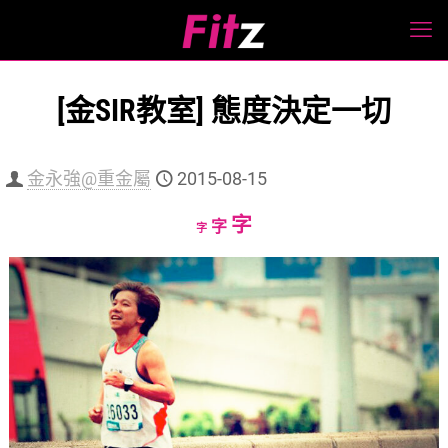
[金SIR教室] 態度決定一切
金永強@重金屬
2015-08-15
Increase
字
Reset
Decrease
字
字
font
font
font
size.
size.
size.