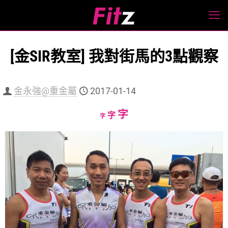
[金SIR教室] 我對街馬的3點觀察
金永強@重金屬
2017-01-14
Increase
字
Reset
Decrease
字
字
font
font
font
size.
size.
size.