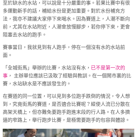
至於缺水的水站，可以說是十分嚴重的事。若果比賽中有很
多運動新手的話，補給水份是更加重要。對於水份補充方
法，我亦不建議大家停下來喝水。因為賽道上，人潮不斷向
前，尤其在水站附近，人潮會放慢腳步，若你停下來，更會
阻塞去水站的跑手。
賽事當日，我就見到有人跑手，停在一個沒有水的水站前
面。
「全城街馬」舉辦的比賽，水站沒有水，
已不是第一次的
事
， 主辦單位應該已汲取了經驗與教訓。在一個鬧市裏的比
賽，水站缺水是不應該發生的。
在賽道的同一位置，可以見到多位跑手跌倒的情況，令人想
到，究竟街馬的賽道，是否適合比賽呢？縱使人流已分散在
高架天橋上，但亦難免要跑手跑進末段的行人路。在人多擠
逼的窄路上，舉行跑步比賽，是極需要跑手的包容與體諒。