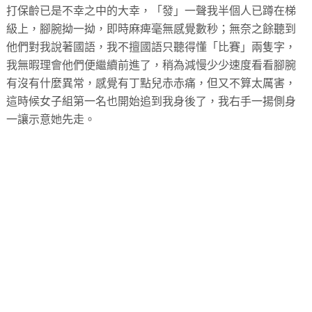
打保齡已是不幸之中的大幸，「發」一聲我半個人已蹲在梯
級上，腳腕拗一拗，即時麻痺毫無感覺數秒；無奈之餘聽到
他們對我說著國語，我不擅國語只聽得懂「比賽」兩隻字，
我無暇理會他們便繼續前進了，稍為減慢少少速度看看腳腕
有沒有什麼異常，感覺有丁點兒赤赤痛，但又不算太厲害，
這時候女子組第一名也開始追到我身後了，我右手一揚側身
一讓示意她先走。