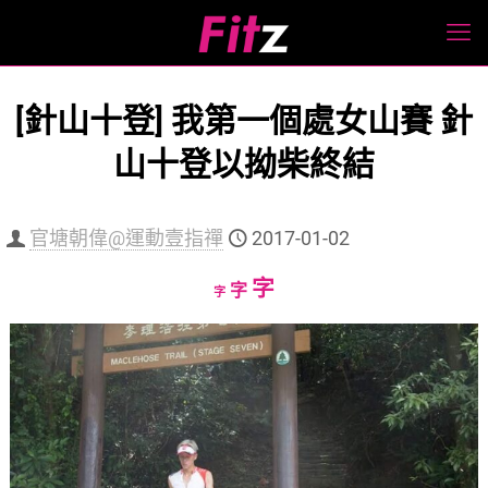
[針山十登] 我第一個處女山賽 針
山十登以拗柴終結
官塘朝偉@運動壹指禪
2017-01-02
Increase
字
Reset
Decrease
字
字
font
font
font
size.
size.
size.