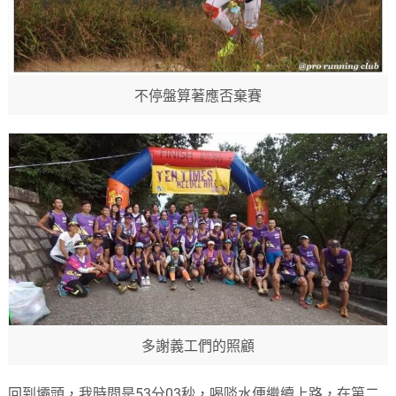
不停盤算著應否棄賽
多謝義工們的照顧
回到壩頭，我時間是53分03秒，喝啖水便繼續上路，在第二