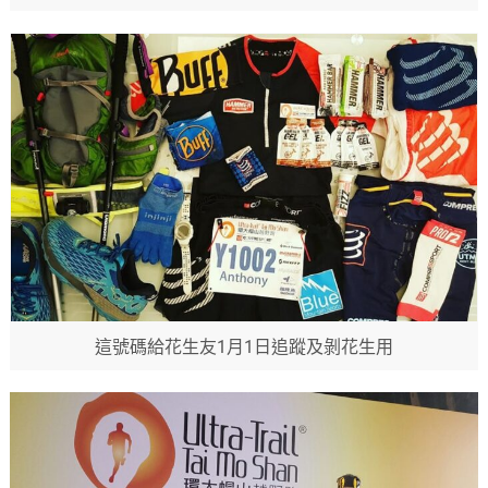
這號碼給花生友1月1日追蹤及剝花生用