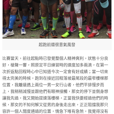
起跑前還很意氣風發
比賽當天，前往起點時已發覺整個人精神爽利，狀態十分良
好，槍聲一響，照原定平日練習時的速度加多兩滴，在第一
次折返點回程時心中已知道今次一定會有好成績；當一切來
得太完美的時候，跑到在接近回程落坡最尾段的最窄樓梯那
位置，我離遠遇上兩位一男一女行山者，他們平排慢步而
上，我稍稍減慢並跟他們有眼神接觸，那女的停下並側身想
讓我先過，我又開始提速落樓梯，正當我快要經過他們的時
候，那女的不知何解又從男的身後走出來，正正阻擋我那只
容許一個人闊度通過的位置，情急下唯有急煞，我覺得沒有