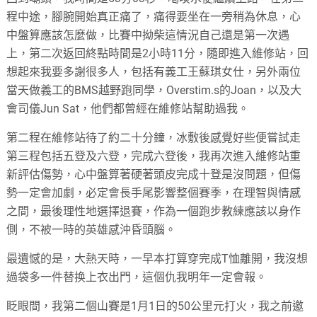
程中途，腳腕開始真正痛了，痛得要坐在一旁稍為休息，心
中盤算應該怎麼做，比賽中拗柴這情況自己還是第一次遇
上，第二次返回終點時間是2小時11分，隨即進入維修站，回
想起來我要多謝很多人，包括有義工王蘇琪女仕，另外兩位
當天做義工的BMS越野跑同學，Overstim.s的Joan，以及大
會司儀Jun Sat，他們都曾經在維修站幫助過我。
第二程在維修站待了約二十分鐘，冰敷後感覺好些便嘗試走
第三程包括五登及六登，完成六登後，我再次進入維修站重
新評估傷勢，心中盤算著硬著頭皮完成十登是沒問題，但傷
勢一定會加劇，必定會長手尾影響整個賽季，在理智與情感
之間，最後理性地選擇退賽，作為一個跑步教練應該以身作
側，不被一時的英雄感沖昏頭腦。
最遺憾的是，大熱天時，一早本打算穿完成T恤離開，我沒想
過袋多一件替换上衣出門，這個仇我明年一定會報。
眨眼間，我第二個山賽是1月1日的50公里元打火，我之前邀