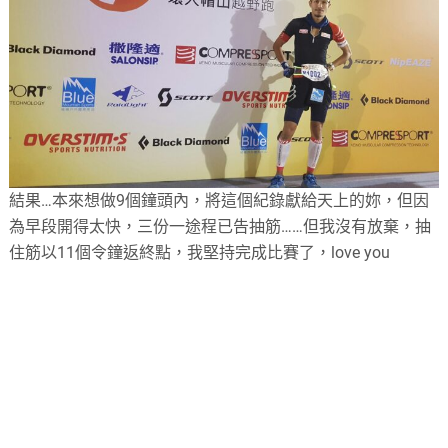
結果…本來想做9個鐘頭內，將這個紀錄獻給天上的妳，但因
為早段開得太快，三份一途程已告抽筋……但我沒有放棄，抽
住筋以11個令鐘返終點，我堅持完成比賽了，love you