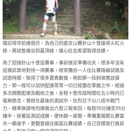
還記得早前幾個月，為自己的處女山賽針山十登操得火紅火
綠，將狀態催谷到最頂峰，雄心壯志希望取得佳績。
為了迎接針山十登這賽事，事前做足準備功夫，很多年沒有
這樣認真地對待一項賽事，經常獨自一人往比賽路線試路及
試造時間，取得了很多寶貴數據，例如那一段斜坡應該留
力，那一程可以加快配速等等一切已經盡在掌握之中，經過
多次調教配速及戰術之後，全程十登完成時間在五小時内已
毫無懸念，曾經在最後的測試中，在烈日下以八成半戰鬥
力，精準無誤地均速做出六登三程來回，每程55分鐘至55分
鐘半，挾著這測試成績，便休腳一星期，準備重陽節比賽當
天一顯身手，更翻查過往兩屆比賽成績，自己目標是打進前