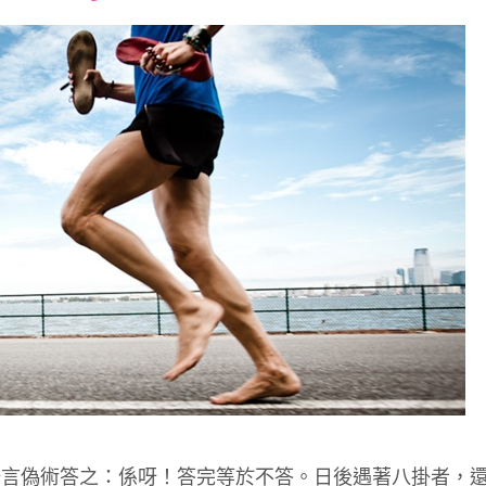
font
font
font
size.
size.
size.
語言偽術答之：係呀！答完等於不答。日後遇著八掛者，