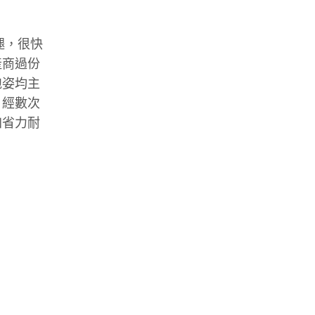
腿，很快
產商過份
跑姿均主
。經數次
加省力耐