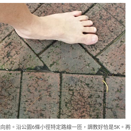
向前。沿公園6條小徑特定路線一匝，調教好恰是5K。再