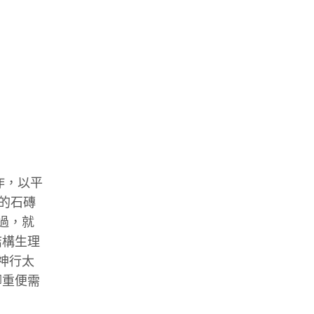
作，以平
的石磚
過，就
結構生理
神行太
腳重便需