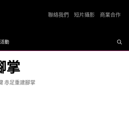
聯絡我們
短片攝影
商業合作
活動
腳掌
腱 赤足重建腳掌