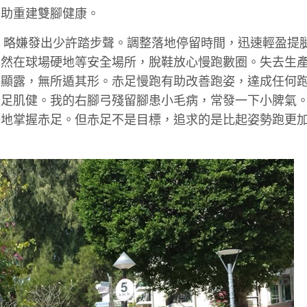
有助重建雙腳健康。
，略嫌發出少許踏步聲。調整落地停留時間，迅速輕盈提
偶然在球場硬地等安全場所，脫鞋放心慢跑數圈。失去生
接顯露，無所遁其形。赤足慢跑有助改善跑姿，達成任何
雙足肌健。我的右腳弓殘留腳患小毛病，常發一下小脾氣
快地掌握赤足。但赤足不是目標，追求的是比起姿勢跑更