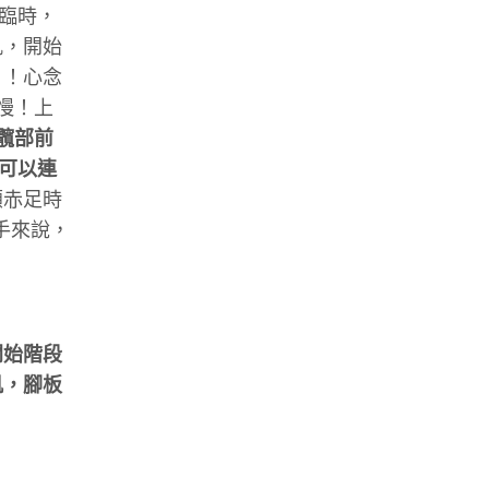
臨時，
肌，開始
？！心念
慢！上
髖部前
可以連
顧赤足時
手來說，
開始階段
肌，腳板