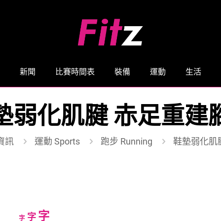
新聞
比賽時間表
裝備
運動
生活
墊弱化肌腱 赤足重建
資訊
運動 Sports
跑步 Running
鞋墊弱化肌
Increase
字
Reset
Decrease
字
字