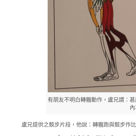
有朋友不明白轉髖動作，盧兄謂：甚
內
盧兄提供之競步片段，他說：轉髖跑與競步作