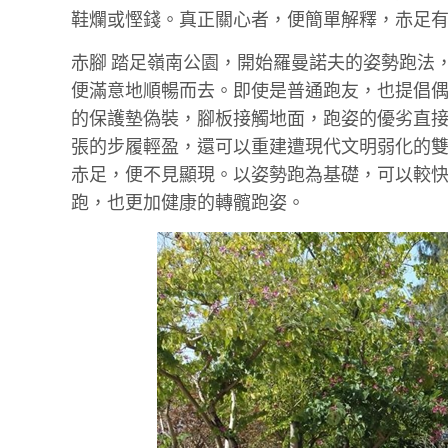
鞋爛或慳錢。真正關心者，便簡單解釋，赤足
赤腳 踏足嶺南公園，開始羅曼諾夫的姿勢跑法
便滿意地順暢而去。即使是普通跑友，也提倡
的保護墊偽裝，腳板接觸地面，跑姿的優劣直
張的步履輕盈，還可以重建遭現代文明弱化的
赤足，便不見顯現。以姿勢跑為基礎，可以較
跑，也更加健康的轉髖跑姿。