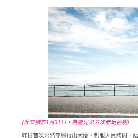
(此文撰於1月31日，為盧兄第五次赤足經驗)
昨日首次公然赤腳行出大廈，制服人員詢問，