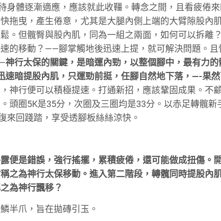
等待身體逐漸適應，應該就此收韁。轉念之間，且看疲倦來
很快拖曳，產生倦意，尤其是大腿內側上端的大臂隙股內
放鬆。但髖臀與股內肌，同為一組之兩面，如何可以拆離
速的移動？——腳掌觸地後迅速上提，就可解決問題。且
—
神行太保的關鍵，是暗運內勁，以整個腳中，最有力的
迅速暗提股內肌，只運勁前挺，任腳自然地下落，
—-
果然
來，神行便可以積極提速。打通新招，應該鞏固成果。不
頭圈5K是35分，次圈及三圈均是33分。以赤足轉髖新
返復來回踐踏，享受透腳板絲絲涼快。
外露便是錯誤，強行搖擺，累積疲倦，還可能做成扭傷。
妨稱之為神行太保移動。進入第二階段，轉髖同時提股內
稱之為神行飄移？
一鱗半爪，旨在拋磚引玉。