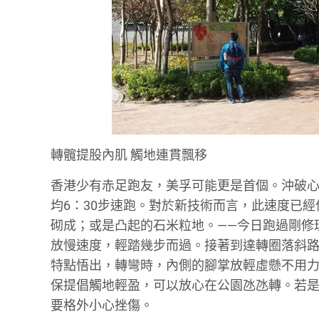
轉髖提股內肌 觸地連貫飄移
香港少有赤足跑友，美孚可能更是首個。沖破心
均6：30步速跑。對於新技術而言，此速度已
砌成；或是凸起的石米粒地。——今日跑過剛修
放慢速度，輕踏幾步而過。接著到達轉圈落斜
特點悟出，轉彎時，內側的腳掌放輕虛懸不用力
保提倡觸地輕盈，可以放心在公園氹氹轉。若
要格外小心挫傷。