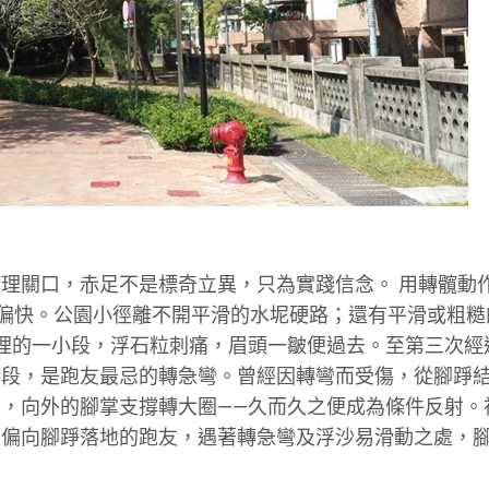
理關口，赤足不是標奇立異，只為實踐信念。 用轉髖動
經偏快。公園小徑離不開平滑的水坭硬路；還有平滑或粗糙
理的一小段，浮石粒刺痛，眉頭一皺便過去。至第三次經
路段，是跑友最忌的轉急彎。曾經因轉彎而受傷，從腳踭
，向外的腳掌支撐轉大圈——久而久之便成為條件反射。
是偏向腳踭落地的跑友，遇著轉急彎及浮沙易滑動之處，