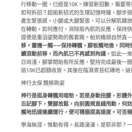
行移動一圈，已經是10K。練習新招數，需要
如何拆招？超逾新招式的生理記憶時鐘，腳步
產生緊張感。小腿或大腿緊張，可以分解肌腱
在轉動，如何應付，消除股內肌的反應，保持快
提便是重滔姿勢跑的舊套路。船到橋頭自然直—
移。靈機一觸——保持轉髖，腳板觸地後，同時
續滾動前移，而內肌已不再感到拘謹
。如此一
日尚淺，腳掌開始有所反應，堅持完成最後一圈。
這15K已超額收貨。其後在陰濕青苔紅磚地，
神行太保 飄移跑姿
神行是挺身轉髖用暗勁，若是身動扭腰，形體
忘記腳下，雙腳放鬆，向前圓規直綫甩動，何
觸地迅速連續運行，便可積極提高速度。可否
學海無涯，惟勤有得。長路漫漫，是耶非耶？