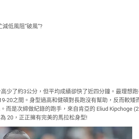
忙減低風阻”破風”?
身高少了約3公分，但平均成績卻快了近四分鐘。最理想跑
)在19-20之間。身型過高和健碩對長跑沒有幫助，反而較矮
締做紀錄的跑手，來自肯亞的 Eliud Kipchoge (2
 剛好為 20，正正擁有完美的馬拉松身型!