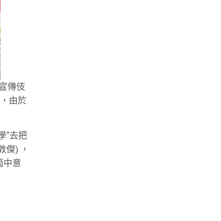
的宣傳伎
上，由於
學”去把
敦傑) ，
箇中意