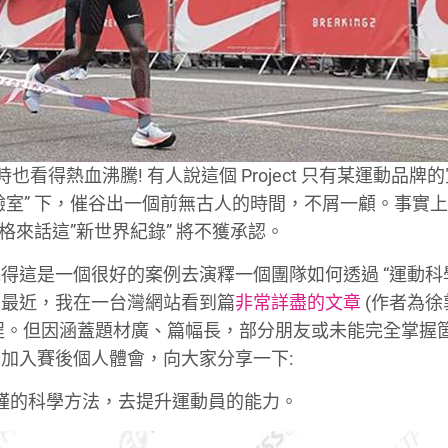
時也看得熱血沸騰! 有人說這個 Project 只有某運動品牌
的 “巨型實驗室” 下，催谷出一個前無古人的時間，不屑一顧。事實
嚴格來話這”新世界紀錄” 將不獲承認。
得這是一個很好的案例去演釋一個團隊如何透過 “運動科
。最近，我在一台灣網站看到篇
非常詳盡的文章
(作者為徐
科學化訓練流程。但因涵蓋題材廣、篇幅長，部分朋友或未能完全掌握
加入賽後個人體會，向大家分享一下:
就是以嚴謹的科學方法，去提升運動員的能力。