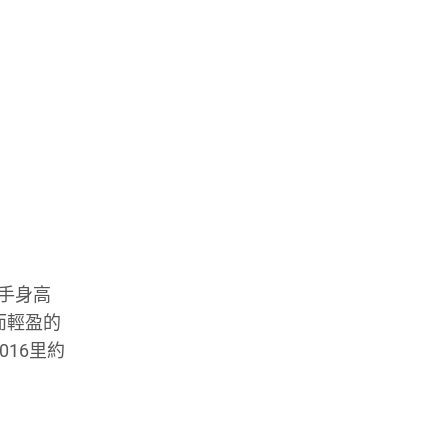
手身高
而輕盈的
016里約