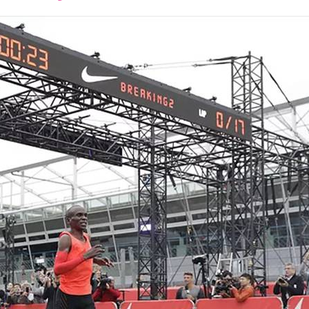
font
font
font
size.
size.
size.