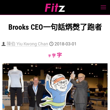
Brooks CEO一句話焫㷫了跑者
陳伯 Yiu Kwong Chan
2018-03-01
Increase
字
Reset
Decrease
字
字
font
font
font
size.
size.
size.