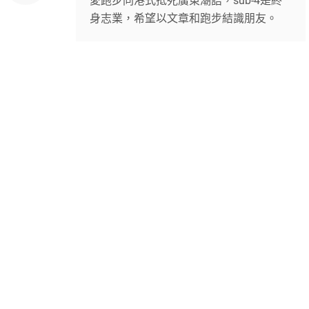
愛跑步同港式抵死廣東潮語，sub-4是終
身志業，希望以文章和跑步結識朋友。