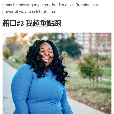
I may be missing my legs，but I’m alive. Running is a
powerful way to celebrate that.
藉口#3 我超重點跑