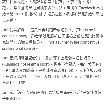
該給什麼反應，因為記者都是『院友』，放工跑，出 trip
跑，非常在意每星期累積了多少里數，定期在 Facebook 出月
結年結post，跑過不知多少場馬拉松，我都不算是跑者? 恐怕
無人係。
Jim 隨著解釋: 「這只是自封跑者或跑手。」(This is self-
defined runner)「跑者稱號是屬於在田徑場上或在長跑比賽中
充滿鬥心的職業運動員。」(not a runner in the competitive,
professional sense)。
Jim 更細細聲話記者知: 「跑步算不上是體育運動項目。」
(Running’s not really a sport)。數字不會騙人，每年美國有1
千9百萬人參加路賽，是籃球聯賽球員的5倍，大部參加者都
不是為了名次的。此外，大概2千8百萬人有跑步習慣但沒有
參加任何比賽。
Jim 說:「沒有人會記得奧運馬拉松冠軍是誰和他是穿什麼牌
子的跑鞋。」