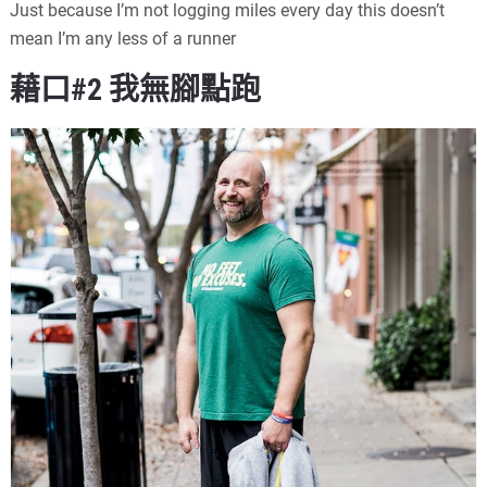
Just because I’m not logging miles every day this doesn’t
mean I’m any less of a runner
藉口#2 我無腳點跑