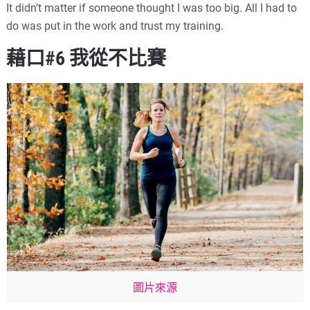
It didn’t matter if someone thought I was too big. All I had to
do was put in the work and trust my training.
藉口#6 我從不比賽
圖片來源