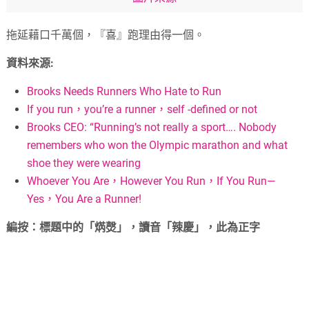
拖延藉口千萬個，『喜』跑理由得一個。
資料來源:
Brooks Needs Runners Who Hate to Run
If you run，you’re a runner，self -defined or not
Brooks CEO: “Running’s not really a sport…. Nobody
remembers who won the Olympic marathon and what
shoe they were wearing
Whoever You Are，However You Run，If You Run—
Yes，You Are a Runner!
編按：標題中的「焫㷫」，讀音「辣慶」，此為正字