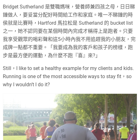
Bridget Sutherland 是雙職媽咪，營養師兼四孩之母，日日睇
鐘做人，要妥當分配好時間給工作和家庭。唯一不睇鐘的時
侯就是比賽時，Hartford 馬拉松是 Sutherland 的 bucket list
之一，她不認同要在某個時間內完成才稱得上是跑者。只要
我享受觀眾的喝彩聲和這5小時內我不用追趕我的小朋友，完
成牌一點都不重要。「我要成為我的客戶和孩子的榜樣，跑
步是最方便的運動，為什麼不跑『喜』來?」
Still，I like to set a healthy example for my clients and kids.
Running is one of the most accessible ways to stay fit，so
why I wouldn’t I do it?