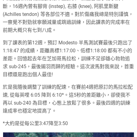
斷，16週內曾有腳背 (instep), 右膝 (knee), 阿肌里斯腱
(Achilles tendon) 等各部位不適。對於傷痛我總是特別謹慎，
一察覺不對勁就寧願減量或跳過訓練，因此課表的完成率在
前期大概只有七到八成。
到了課表的第12週，預訂 Modesto 半馬測試賽最後只跑出了
1:18:47 的成績，距離高標1:17:00、低標1:18:00 都有不小的
差距。回憶起去年在芝加哥馬拉松，訓練不足卻雄心勃勃追
求 sub-245，最後鎩羽而歸的經驗。這次波馬對我來說，首重
目標還是跑出個人最佳!
於是我隨後調整了訓練的配速，在賽前4週把原訂的馬拉松配
速, 從每英哩 6:05 降到 6:10*。這5秒的差距雖小，卻使我不
再以 sub-240 為目標，心態上放鬆了很多。最後四週的訓練
達成率也穩定地提高了。
*大約是從每公里3:47降至3:50