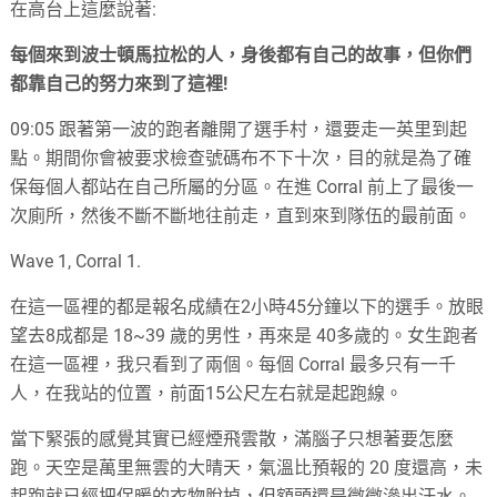
在高台上這麼說著:
每個來到波士頓馬拉松的人，身後都有自己的故事，但你們
都靠自己的努力來到了這裡!
09:05 跟著第一波的跑者離開了選手村，還要走一英里到起
點。期間你會被要求檢查號碼布不下十次，目的就是為了確
保每個人都站在自己所屬的分區。在進 Corral 前上了最後一
次廁所，然後不斷不斷地往前走，直到來到隊伍的最前面。
Wave 1, Corral 1.
在這一區裡的都是報名成績在2小時45分鐘以下的選手。放眼
望去8成都是 18~39 歲的男性，再來是 40多歲的。女生跑者
在這一區裡，我只看到了兩個。每個 Corral 最多只有一千
人，在我站的位置，前面15公尺左右就是起跑線。
當下緊張的感覺其實已經煙飛雲散，滿腦子只想著要怎麼
跑。天空是萬里無雲的大晴天，氣溫比預報的 20 度還高，未
起跑就已經把保暖的衣物脫掉，但額頭還是微微滲出汗水。