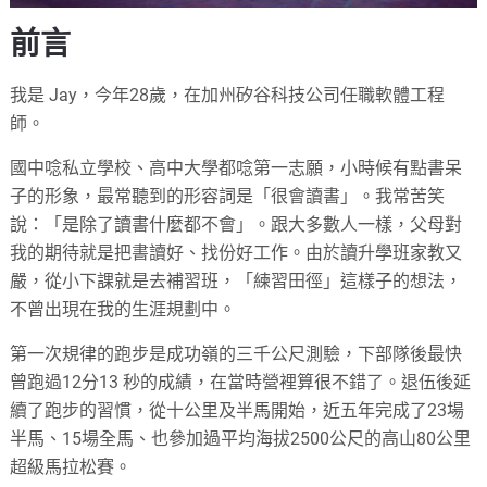
前言
我是 Jay，今年28歲，在加州矽谷科技公司任職軟體工程
師。
國中唸私立學校、高中大學都唸第一志願，小時候有點書呆
子的形象，最常聽到的形容詞是「很會讀書」。我常苦笑
說：「是除了讀書什麼都不會」。跟大多數人一樣，父母對
我的期待就是把書讀好、找份好工作。由於讀升學班家教又
嚴，從小下課就是去補習班，「練習田徑」這樣子的想法，
不曾出現在我的生涯規劃中。
第一次規律的跑步是成功嶺的三千公尺測驗，下部隊後最快
曾跑過12分13 秒的成績，在當時營裡算很不錯了。退伍後延
續了跑步的習慣，從十公里及半馬開始，近五年完成了23場
半馬、15場全馬、也參加過平均海拔2500公尺的高山80公里
超級馬拉松賽。