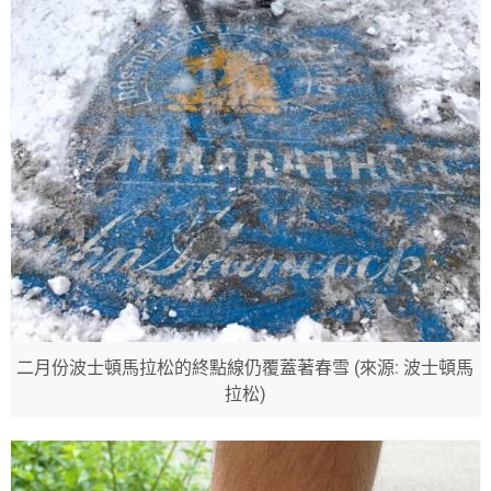
二月份波士頓馬拉松的終點線仍覆蓋著春雪 (來源: 波士頓馬
拉松)