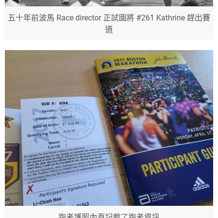
五十年前波馬 Race director 正試圖將 #261 Kathrine 趕出賽
道
跑者護照內頁記載了跑者資訊