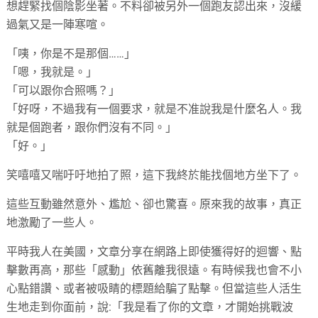
想趕緊找個陰影坐著。不料卻被另外一個跑友認出來，沒緩
過氣又是一陣寒喧。
「咦，你是不是那個……」
「嗯，我就是。」
「可以跟你合照嗎？」
「好呀，不過我有一個要求，就是不准說我是什麼名人。我
就是個跑者，跟你們沒有不同。」
「好。」
笑嘻嘻又喘吁吁地拍了照，這下我終於能找個地方坐下了。
這些互動雖然意外、尷尬、卻也驚喜。原來我的故事，真正
地激勵了一些人。
平時我人在美國，文章分享在網路上即使獲得好的迴響、點
擊數再高，那些「感動」依舊離我很遠。有時候我也會不小
心點錯讚、或者被吸睛的標題給騙了點擊。但當這些人活生
生地走到你面前，說:「我是看了你的文章，才開始挑戰波