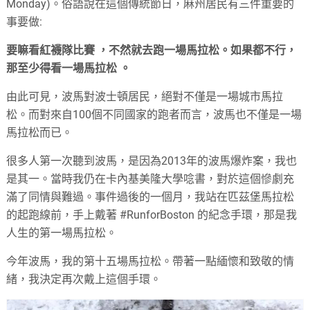
Monday)。俗語說在這個傳統節日，麻州居民有三件重要的
事要做:
要嘛看紅襪隊比賽 ，不然就去跑一場馬拉松。如果都不行，
那至少得看一場馬拉松 。
由此可見，波馬對波士頓居民，絕對不僅是一場城市馬拉
松。而對來自100個不同國家的跑者而言，波馬也不僅是一場
馬拉松而已。
很多人第一次聽到波馬，是因為2013年的波馬爆炸案，我也
是其一。當時我仍在卡內基美隆大學唸書，對於這個慘劇充
滿了同情與難過。事件過後的一個月，我站在匹茲堡馬拉松
的起跑線前，手上戴著 #RunforBoston 的紀念手環，那是我
人生的第一場馬拉松。
今年波馬，我的第十五場馬拉松。帶著一點緬懷和致敬的情
緒，我決定再次戴上這個手環。