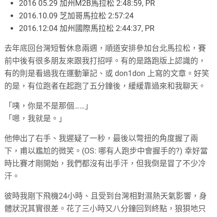
2016 05.29 加州M2B馬拉松 2:48:59, PR
2016.10.09 芝加哥馬拉松 2:57:24
2016.12:04 加州國際馬拉松 2:44:37, PR
去年底回台灣短暫休息兩週，順道安排參加台北馬拉松，賽
前中後有很多朋友來跟我打招呼。有的是路跑版上認識的，
有的則是看過我在運動筆記、或 don1don 上寫的文章。好笑
的是，有位跑者在起跑了五分鐘後，緩緩靠過來和我聊天。
「咦，你是不是那個……」
「嗯，我就是。」
他伸出了右手、我遲疑了一秒，最後以彆扭的角度握了兩
下，甫以尷尬的微笑。(OS: 哪有人跑步中會握手的?) 幸好當
時比賽才剛開始，我們都沒有出手汗，但我倒是冒了不少冷
汗。
彼時我剛下飛機24小時、且受到台灣相對濕熱天氣影響，身
體狀況其實很差。花了三小時又八分鐘回到終點，狼狽地只