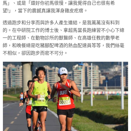
馬」、或是「還好你初馬很慢，讓我覺得自己也很有希
望!」，當下的震撼真讓我渾身雞皮疙瘩。
透過跑步和分享而與許多人產生連結，是我萬萬沒有料到
的。在中研院工作的博士後、拿超馬當長跑練習不小心下總
一的工程師、在動物診所的獸醫師、在高雄任教的數學老
師，和晚餐總是吃豬腳配啤酒的熱血配速員等等，我們絲毫
不相似，卻因跑步而密不可分。