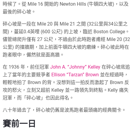
時候了。從 Mile 16 開始的 Newton Hills (牛頓四大坡)，以及
最後的碎心坡。
碎心坡是一段在 Mile 20 與 Mile 21 之間 (32公里與34公里之
間)，蔓延0.4英哩 (600 公尺) 的上坡，臨近 Boston College。
儘管總爬升僅有 27 公尺，不過由於此時跑者甫經 Mile 20 (32
公里) 的撞牆期，加上前面牛頓四大坡的磨練。碎心坡此時在
跑者眼中，儼然就是面高牆。
在 1936 年，前任冠軍
John A. “Johnny” Kelley
在碎心坡底追
上了當年的主要競爭者
Ellison “Tarzan” Brown
並在經過時，
輕輕地拍了 Brown 的背。沒想到這一拍反而激起了 Brown 反
攻的怒火，立刻又超前 Kelley 並一路領先到終點。Kelly 痛失
冠軍，而「碎心坡」也因此得名。
八十年過去了，碎心坡仍舊是波馬跑者最頭痛的經典關卡。
賽前一日