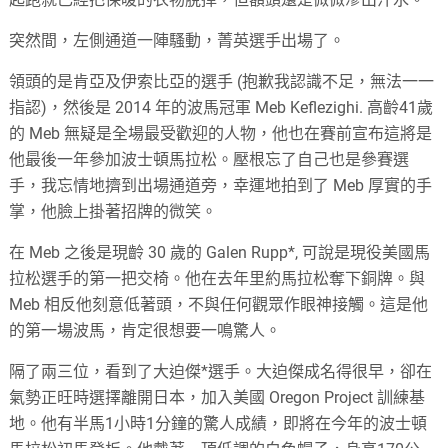
突然間，左側通道一陣騷動，菁英選手出場了。
領頭的是肯亞及伊索比亞的選手 (抱歉我認識不足，無法一一
指認)，然後是 2014 年的波馬冠軍 Meb Keflezighi. 高齡41歲
的 Meb 無疑是全場最受歡迎的人物，他也在賽前宣布這將是
他最後一年參加波士頓馬拉松。壓根忘了自己也是參賽選
手，我忘情地擠到出場通道旁，幸運地拍到了 Meb 厚實的手
掌，他臉上掛著招牌的微笑。
在 Meb 之後是現齡 30 歲的 Galen Rupp*, 可說是現役美國馬
拉松選手的第一把交椅。他在去年里約馬拉松奪下銅牌。與
Meb 相反他刻意低著頭，不與任何觀眾作眼神接觸。這是他
的第一場波馬，肯定很想要一鳴驚人。
隔了兩三位，看到了大迫傑*選手。大迫傑成名得很早，卻在
氣勢正旺時選擇離開日本，加入美國 Oregon Project 訓練基
地。他有半馬1小時1分鐘的驚人成績，即將在今年的波士頓