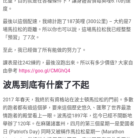
比重，目的就是在各種條件下，讓身體習慣每英哩6:10的速
度。
最後以這個配速，我總計跑了187英哩 (300公里) – 大約是7
場馬拉松的距離。所以你也可以說，這場馬拉松我已經整整
「預習」了7次。
至此，我已經做了所有能做的努力了。
課表是往242練的，最後沒跑出來。所以有多少價值? 大家自
由參考
https://goo.gl/CMGhQ4
波馬到底有什麼了不起
2017 年春天，我終於有資格站在波士頓馬拉松的門前。多數
的跑者都有過這個夢，要來這個歷史悠久、匯聚了世界最激
情跑者的殿堂看上一眼。波馬從1897年，迄今已經不間斷地
舉辦了120年。在麻薩諸塞州，四月的第三個星期一是愛國者
日 (Patriot’s Day) 同時又被稱作馬拉松星期一 (Marathon