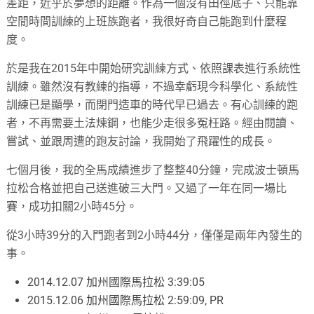
差距，近乎於夢想的距離。作為一個沒有田徑底子、只能靠
空閒時間訓練的上班族跑者，我很好奇自己能跑到什麼程
度。
於是我在2015年中開始研究訓練方式、依照課表進行系統性
訓練。雖然沒有教練的指導，不過幸虧現今科學化、系統性
訓練已是顯學，而閉門造車的時代早已過去。有心訓練的跑
者，不再需要土法煉鋼，也能少走很多冤枉路。經由閱讀、
嘗試、並跟周遭的跑友討論，我開始了飛躍性的成長。
七個月後，我的全馬成績進步了整整40分鐘，完成波士頓馬
拉松合格並把自己送進破三大門。又過了一年在同一場比
賽，成功扣關2小時45分。
從3小時39分的入門跑者到2小時44分，僅僅是兩年內發生的
事。
2014.12.07 加州國際馬拉松 3:39:05
2015.12.06 加州國際馬拉松 2:59:09, PR