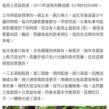
我是上班族跑者，2017年波馬完賽成績: 3小時05分04秒。
工作時間是標準的一週五天、朝九晚六。由於早晨是最少干
擾的時間，每天的課表盡量都在一早就完成。公事私事可能
會影響我的下班時間，但沒有人能阻止我起床 (笑)。 跟很多
需要加班、輪班、照顧家庭的跑者相比，我的生活單純地很
幸福。
每天清晨六點多，天色矇矇亮時醒來。刷個牙、換件衣服套
上鞋子就出門。距離步道只有六分鐘的跑步距離，住在這裡
是我刻意選的。
一三五是輕鬆跑，週二間歇、週四配速、週六長跑。因應訓
練或比賽，週六通常需起得更早，鬧鐘四五點就響是稀鬆平
常的事。禮拜天若沒有比賽，就可以偷懶睡晚一點。自然醒
之後跑個十公里當恢復，然後去農夫市集買菜。這樣的日
子，一轉眼也過了兩年。