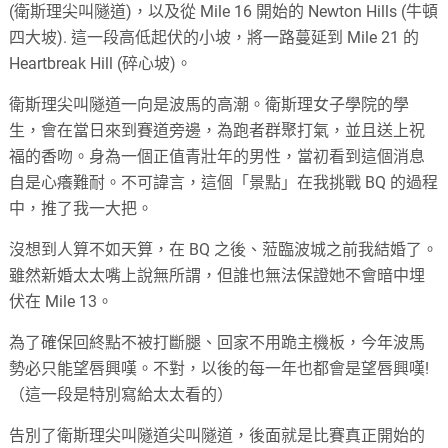
(衛斯理尖叫隧道)，以及從 Mile 16 開始的 Newton Hills (牛頓
四大坡). 這一段高低起伏的小坡，將一路蔓延到 Mile 21 的
Heartbreak Hill (碎心坡)。
衛斯理尖叫隧道一向是波馬的高潮。衛斯理女子學院的學
生，會在當日來到賽道旁邊，為跑者群聚打氣，並且送上祝
福的香吻。身為一個正值青壯年的男性，當初看到這個消息
自是心癢難耐。不可諱言，這個「景點」在我挑戰 BQ 的過程
中，推了我一大把。
沒想到人算不如天算，在 BQ 之後、蒞臨波城之前我結婚了。
雖然新婚太太嘴上說無所謂，但誰也無法保證她不會暗中埋
伏在 Mile 13。
為了確保回終點不被打斷腿、回家不用跪主機板，今年波馬
勢必只能望唇興嘆。不對，以後的每一年也都會是望唇興嘆!
（這一段是特別寫給太太看的）
告別了衛斯理尖叫隧道尖叫隧道，後面就是比賽真正開始的