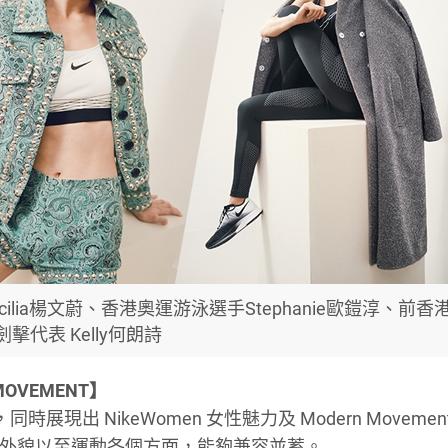
ilia楊文蔚、香港奧運游泳選手Stephanie歐鎧淳、前香
劍擊代表 Kelly何朗詩
 MOVEMENT】
時展現出 NikeWomen 女性魅力及 Modern Movement
裝、外貌以至運動各個方面，能夠兼容並蓄。