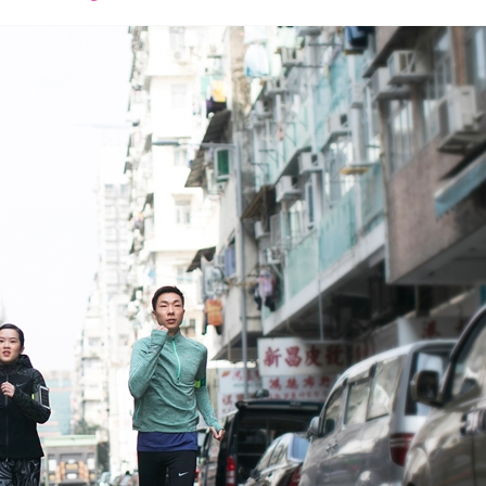
font
font
font
size.
size.
size.