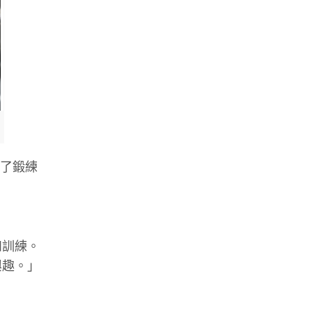
為了鍛練
和訓練。
興趣。」