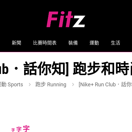
新聞
比賽時間表
裝備
運動
生活
un Club．話你知] 跑
動 Sports
跑步 Running
[Nike+ Run Clu
Increase
字
Reset
Decrease
字
字