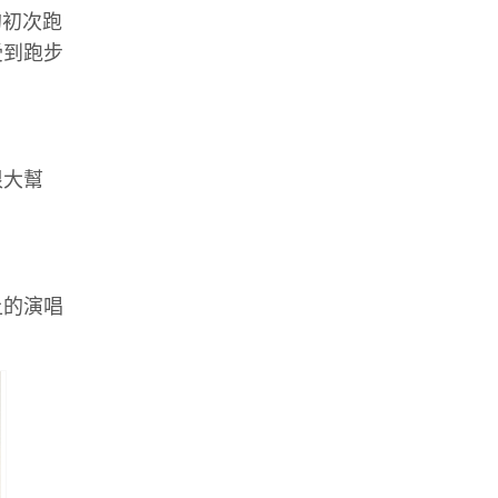
的初次跑
受到跑步
很大幫
上的演唱