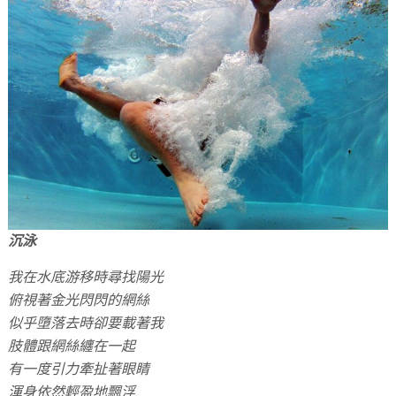
沉泳
我在水底游移時尋找陽光
俯視著金光閃閃的網絲
似乎墮落去時卻要載著我
肢體跟網絲纏在一起
有一度引力牽扯著眼睛
渾身依然輕盈地飄浮