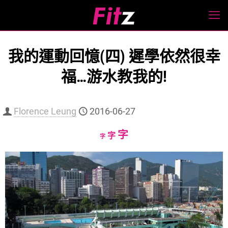
我的運動回憶(四) 遲學依然很幸
福…游水教我的!
Florence Leung
2016-06-27
Increase
字
Reset
Decrease
字
字
font
font
font
size.
size.
size.