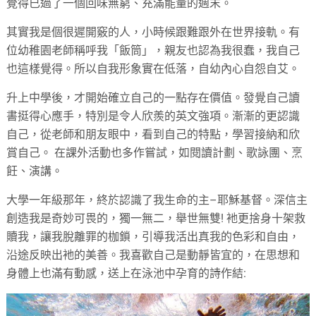
覺得已過了一個回味無窮、充滿能量的週末。
其實我是個很遲開竅的人，小時候跟難跟外在世界接軌。有
位幼稚園老師稱呼我「飯筒」，親友也認為我很蠢，我自己
也這樣覺得。所以自我形象實在低落，自幼內心自怨自艾。
升上中學後，才開始確立自己的一點存在價值。發覺自己讀
書挺得心應手，特別是令人欣羨的英文強項。漸漸的更認識
自己，從老師和朋友眼中，看到自己的特點，學習接納和欣
賞自己。 在課外活動也多作嘗試，如閱讀計劃、歌詠團、烹
飪、演講。
大學一年級那年，終於認識了我生命的主–耶穌基督。深信主
創造我是奇妙可畏的，獨一無二，舉世無雙! 衪更捨身十架救
贖我，讓我脫離罪的枷鎖，引導我活出真我的色彩和自由，
沿途反映出衪的美善。我喜歡自己是動靜皆宜的，在思想和
身體上也滿有動感，送上在泳池中孕育的詩作結: