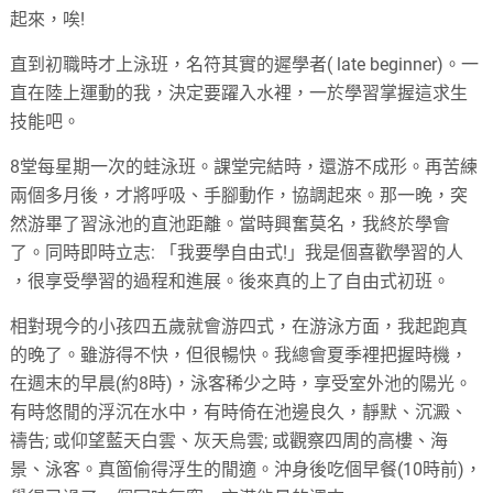
起來，唉!
直到初職時才上泳班，名符其實的遲學者( late beginner)。一
直在陸上運動的我，決定要躍入水裡，一於學習掌握這求生
技能吧。
8堂每星期一次的蛙泳班。課堂完結時，還游不成形。
再苦練
兩個多月後，才將呼吸、手腳動作，協調起來。那一晚，
突
然游畢了習泳池的直池距離。當時興奮莫名，我終於學會
了。
同時即時立志: 「我要學自由式!」我是個喜歡學習的人
，很享受學習的過程和進展。後來真的上了自由式初班。
相對現今的小孩四五歲就會游四式，在游泳方面，我起跑真
的晚了。雖游得不快，但很暢快。我總會夏季裡把握時機，
在週末的早晨(約8時)，泳客稀少之時，享受室外池的陽光。
有時悠閒的浮沉在水中，有時倚在池邊良久，靜默、沉澱、
禱告; 或仰望藍天白雲、灰天烏雲; 或觀察四周的高樓、海
景、泳客。真箇偷得浮生的閒適。沖身後吃個早餐(10時前)，