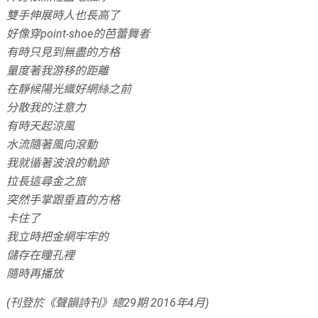
雙手伸展時人也長高了
好像穿point-shoe的芭蕾舞者
有時只見到無盡的方格
量度著我游移的距離
在靜候陽光織好網絲之前
分散我的注意力
有時天起涼風
水流隨著風向滾動
我就循著波浪的軌跡
拉長這尋金之旅
突然手掌跟垂直的方格
卡住了
我立時把金網牢牢的
儲存在瞳孔裡
隨時再播放
(刊登於《聲韻詩刊》總29期 2016年4月)