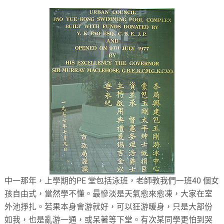
中一那年，上學期的PE 堂包括泳班，老師教我們一班40 個女
孩自由式，當然學不懂。最慘淡是天氣愈來愈凍，大家在室
外池掙扎。若果本身會游就好，可以狂游暖身，只是大部份
如我，也是亂游一通，或呆著等下堂。有次某同學更怕到哭