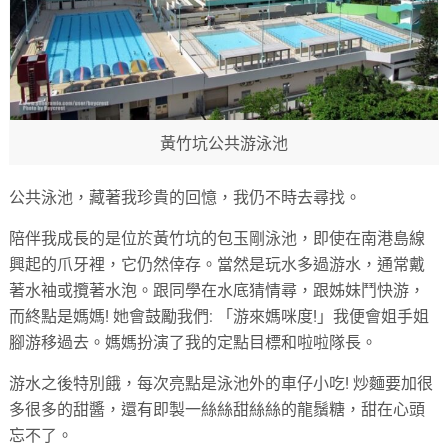
黃竹坑公共游泳池
公共泳池，藏著我珍貴的回憶，我仍不時去尋找。
陪伴我成長的是位於黃竹坑的包玉剛泳池，即使在南港島線
興起的爪牙裡，它仍然倖存。當然是玩水多過游水，通常戴
著水袖或攬著水泡。跟同學在水底猜情尋，跟姊妹鬥快游，
而終點是媽媽! 她會鼓勵我們: 「游來媽咪度!」我便會姐手姐
腳游移過去。媽媽扮演了我的定點目標和啦啦隊長。
游水之後特別餓，每次亮點是泳池外的車仔小吃! 炒麵要加很
多很多的甜醬，還有即製一絲絲甜絲絲的龍鬚糖，甜在心頭
忘不了。