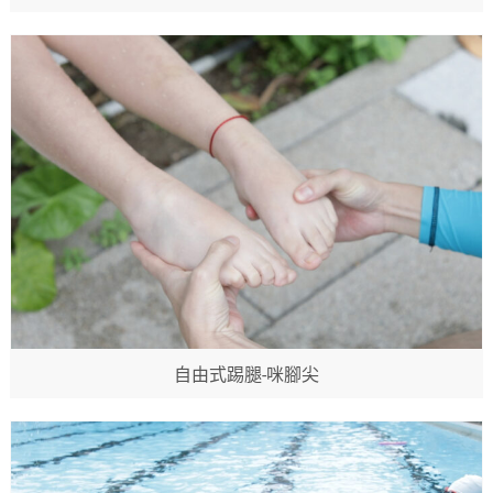
自由式踢腿-咪腳尖