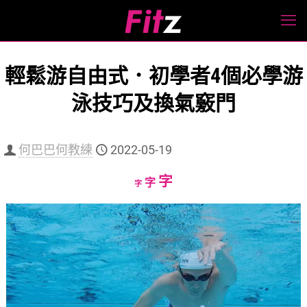
輕鬆游自由式．初學者4個必學游
泳技巧及換氣竅門
何巴巴何教練
2022-05-19
Increase
字
Reset
Decrease
字
字
font
font
font
size.
size.
size.