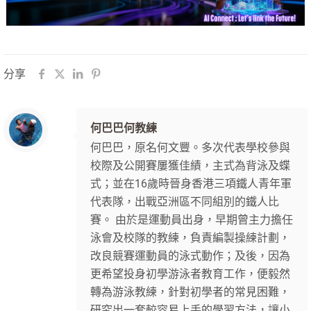
分享
何巴巴何教練
何巴巴，原名何文豐。多次代表學校參與
校際及公開賽屢獲佳績，主式為背泳及蝶
式；並在16歲時晉身香港三項鐵人青年軍
代表隊，出戰亞洲區不同組別的鐵人比
賽。 由於是運動員出身，早期曾主力擔任
泳會及校隊的教練，負責編製操練計劃，
改良競賽運動員的泳式動作；及後，因為
更希望投身初學游泳者教育工作，便毅然
轉為游泳教練，針對初學者的常見困難，
研究出一套較容易上手的學習方法，讓小