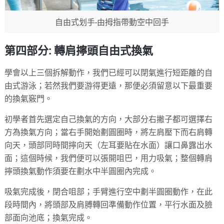
自由式划手-由拇指帶動空中回手
第四部分: 轉肩擰頭自由式換氣
學會以上三個拆解動作，我們已經可以閉氣進行短距離的自
由式游泳；若然我們要游得更遠，那便必須留意以下最重要
的換氣竅門。
初學者首先選定自己換氣的方向，大部分右撇子都可選擇右
方為換氣方向；當右手開始劃圓圈時，將左肩壓下而右肩轉
向天，頭部同時間擰向天（左耳要貼在水面）讓口鼻露出水
面；這個時候，我們便可以張開咀巴，用力吸氣；整個轉肩
擰頭換氣動作須要在劃水中半圓圈內完成。
吸氣完成後，閉合咀部；手臂進行空中劃半圓圈動作，在此
段時間內，將頭部及肩膊轉回準備動作位置，平行水面及臉
部面向池底；換氣完成。