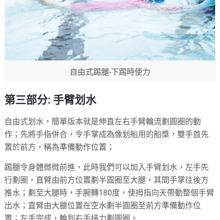
自由式踢腿-下踢時使力
第三部分: 手臂划水
自由式划水，簡單版本就是伸直左右手臂輪流劃圓圈的動
作；先將手指併合，令手掌成為像划船用的船槳，雙手首先
置於前方，稱為準備動作位置；
踢腿令身體微微前進，此時我們可以加入手臂划水，左手先
行劃圈，直臂由前方位置劃半圓圈至大腿，其間手掌往後方
推水；劃至大腿時，手腕轉180度，使拇指向天帶動整個手臂
出水；直臂由大腿位置在空水劃半圓圈至前方準備動作位
置；左手完成，輪到右手接力劃圓圈。