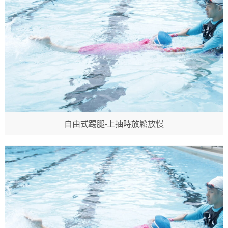
自由式踢腿-上抽時放鬆放慢