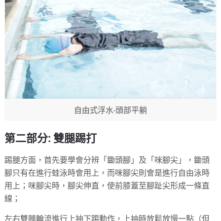
自由式浮水-頭部平躺
第二部分: 雙腿踢打
踢腿方面，首先要學會分辨「鋤頭腳」及「咪腳尖」，鋤頭
腳只有在進行蛙泳時會用上，而咪腳尖則會是進行自由泳時
用上；咪腳尖時，腳尖伸直，使前膝蓋至腳趾尖形成一條直
線；
左右雙腿輪流進行上抽下踢動作，上抽時放鬆放慢一點（但