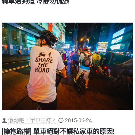
騎車遇狗追 冷靜勿慌張
滾動吧！單車日誌。
2015-06-24
[擁抱路權] 單車絕對不讓私家車的原因!