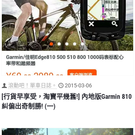
滾動吧！單車日誌。
2015-03-06
[行貨早享受，淘寶平幾舊!] 內地版Garmin 810
糾偏出奇制勝! (一)