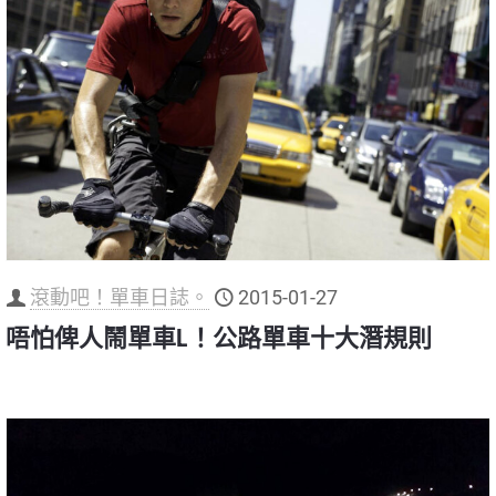
滾動吧！單車日誌。
2015-01-27
唔怕俾人鬧單車L！公路單車十大潛規則