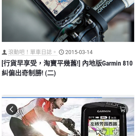
滾動吧！單車日誌。
2015-03-14
[行貨早享受，淘寶平幾舊!] 內地版Garmin 810
糾偏出奇制勝! (二)