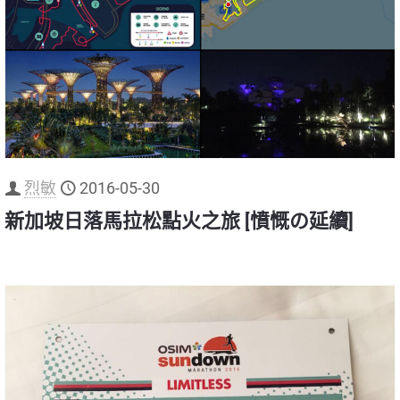
烈敏
2016-05-30
新加坡日落馬拉松點火之旅 [憤慨の延續]