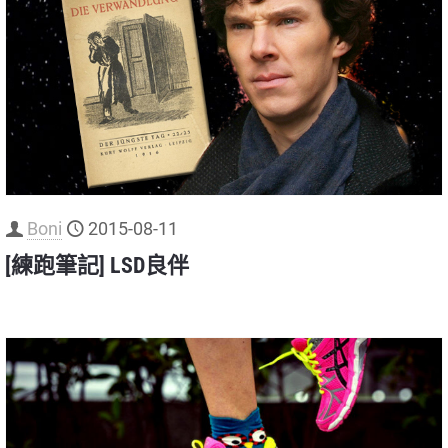
Boni
2015-08-11
[練跑筆記] LSD良伴