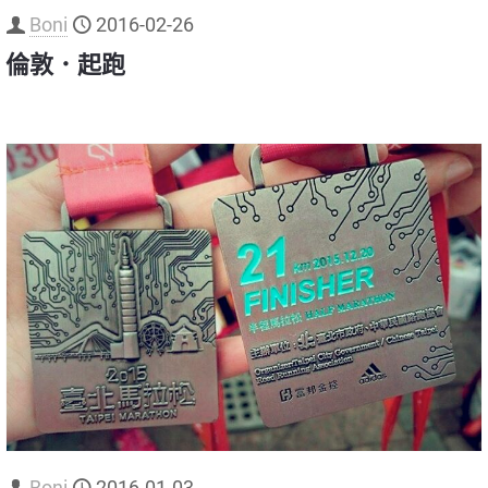
Boni
2016-02-26
倫敦．起跑
Boni
2016-01-03