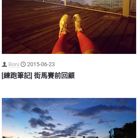
Boni
2015-06-23
[練跑筆記] 街馬賽前回顧