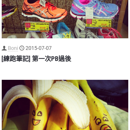
Boni
2015-07-07
[練跑筆記] 第一次PB過後