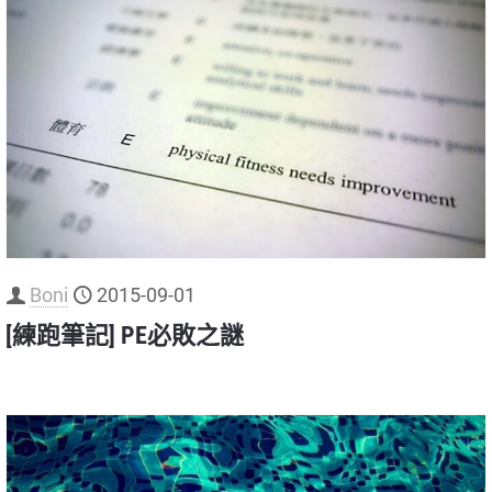
Boni
2015-09-01
[練跑筆記] PE必敗之謎