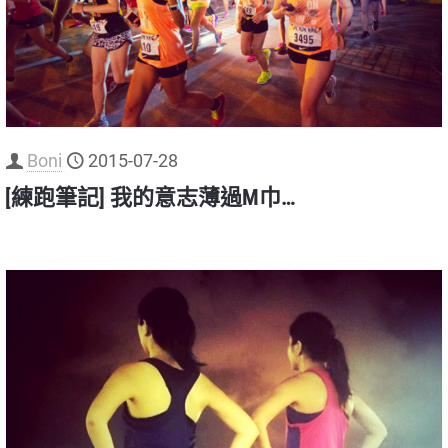
Boni
2015-07-28
[練跑筆記] 我的意志薄過M巾…