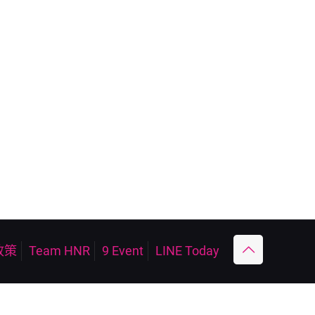
政策
Team HNR
9 Event
LINE Today