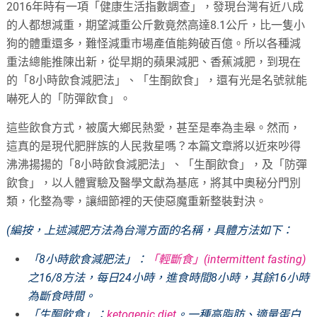
2016年時有一項「健康生活指數調查」，發現台灣有近八成
的人都想減重，期望減重公斤數竟然高達8.1公斤，比一隻小
狗的體重還多，難怪減重市場產值能夠破百億。所以各種減
重法總能推陳出新，從早期的蘋果減肥、香蕉減肥，到現在
的「8小時飲食減肥法」、「生酮飲食」，還有光是名號就能
嚇死人的「防彈飲食」。
這些飲食方式，被廣大鄉民熱愛，甚至是奉為圭皋。然而，
這真的是現代肥胖族的人民救星嗎？本篇文章將以近來吵得
沸沸揚揚的「8小時飲食減肥法」、「生酮飲食」，及「防彈
飲食」，以人體實驗及醫學文獻為基底，將其中奧秘分門別
類，化整為零，讓細節裡的天使惡魔重新整裝對決。
(編按，上述減肥方法為台灣方面的名稱，具體方法如下：
「8小時飲食減肥法」：
「輕斷食」(intermittent fasting)
之16/8方法，每日24小時，進食時間8小時，其餘16小時
為斷食時間。
「生酮飲食」：
ketogenic diet
。一種高脂肪、適量蛋白