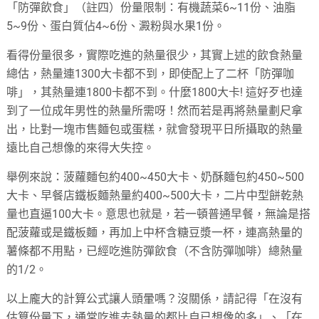
「防彈飲食」（註四）份量限制：有機蔬菜6~11份、油脂
5~9份、蛋白質佔4~6份、澱粉與水果1份。
看得份量很多，實際吃進的熱量很少，其實上述的飲食熱量
總估，熱量連1300大卡都不到，即使配上了二杯「防彈咖
啡」，其熱量連1800卡都不到。什麼1800大卡! 這好歹也達
到了一位成年男性的熱量所需呀！然而若是再將熱量劃尺拿
出，比對一塊市售麵包或蛋糕，就會發現平日所攝取的熱量
遠比自己想像的來得大失控。
舉例來說：菠蘿麵包約400~450大卡、奶酥麵包約450~500
大卡、早餐店鐵板麵熱量約400~500大卡，二片中型餅乾熱
量也直逼100大卡。意思也就是，若一頓普通早餐，無論是搭
配菠蘿或是鐵板麵，再加上中杯含糖豆漿一杯，連高熱量的
薯條都不用點，已經吃進防彈飲食（不含防彈咖啡）總熱量
的1/2。
以上龐大的計算公式讓人頭暈嗎？沒關係，請記得「在沒有
估算份量下，通常吃進去熱量的都比自已想像的多」、「在