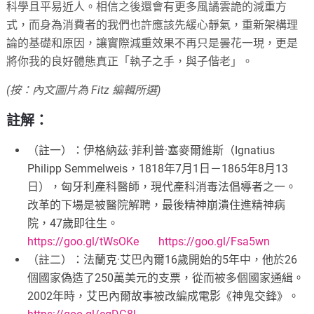
科學且平易近人。相信之後還會有更多風譎雲詭的減重方
式，而身為消費者的我們也許應該先緩心靜氣，重新架構理
論的基礎和原因，讓實際減重效果不再只是曇花一現，更是
將你我的良好體態真正「執子之手，與子偕老」。
(按：內文圖片為 Fitz 編輯所選)
註解：
（註一）：伊格納茲·菲利普·塞麥爾維斯（Ignatius
Philipp Semmelweis，1818年7月1日－1865年8月13
日），匈牙利產科醫師，現代產科消毒法倡導者之一。
改革的下場是被醫院解聘，最後精神崩潰住進精神病
院，47歲即往生。
https://goo.gl/tWsOKe
https://goo.gl/Fsa5wn
（註二）：法蘭克·艾巴內爾16歲開始的5年中，他於26
個國家偽造了250萬美元的支票，從而被多個國家通緝。
2002年時，艾巴內爾故事被改編成電影《神鬼交鋒》。