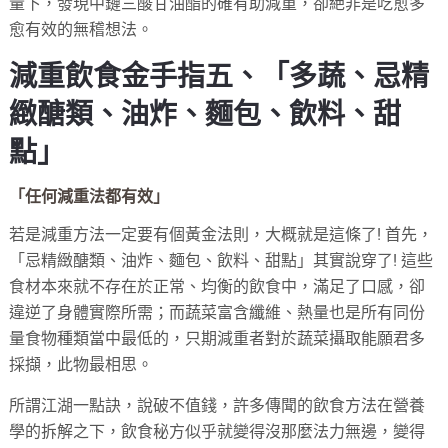
量下，發現中鏈三酸甘油酯的確有助減重，卻絶非是吃愈多
愈有效的無稽想法。
減重飲食金手指五、「多蔬、忌精
緻醣類、油炸、麵包、飲料、甜
點」
「任何減重法都有效」
若是減重方法一定要有個黃金法則，大概就是這條了! 首先，
「忌精緻醣類、油炸、麵包、飲料、甜點」其實說穿了! 這些
食材本來就不存在於正常、均衡的飲食中，滿足了口感，卻
違逆了身體實際所需；而蔬菜富含纖維、熱量也是所有同份
量食物種類當中最低的，只期減重者對於蔬菜攝取能願君多
採擷，此物最相思。
所謂江湖一點訣，說破不值錢，許多傳聞的飲食方法在營養
學的拆解之下，飲食秘方似乎就變得沒那麼法力無邊，變得