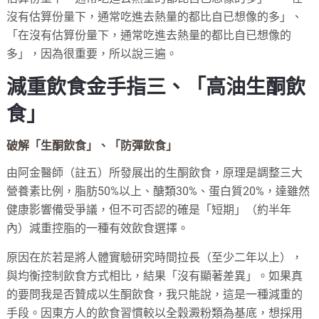
沒有估算份量下，通常吃進去熱量的都比自已想像的多」、
「在沒有估算份量下，通常吃進去熱量的都比自已想像的
多」，因為很重要，所以說三遍。
減重飲食金手指三、「高油生酮飲
食」
破解「生酮飲食」、「防彈飲食」
由阿金醫師（註五）所發展出的生酮飲食，原理是調整三大
營養素比例，脂肪50%以上、醣類30%、蛋白質20%，達雖然
健康影響備受爭議，但不可否認的確是「短期」（約半年
內）減重控脂的一種有效飲食選擇。
原因在於若是將人體實驗研究時間拉長（至少二年以上），
與均衡控制飲食方式相比，結果「沒有顯著差異」。如果真
的要問我是否贊成以生酮飲食，我只能說，這是一種減重的
手段。因東方人的飲食習慣較以全穀澱粉類為基底，想採用