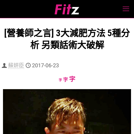
[營養師之言] 3大減肥方法 5種分
析 另類話術大破解
蘇妍臣
2017-06-23
Increase
字
Reset
Decrease
字
字
font
font
font
size.
size.
size.