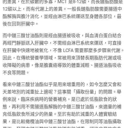
的差異，在於碳數的多寡，MCT 是8-12碳，而長鏈脂肪酸是
12碳以上，而有代謝上的差異。一般長鏈脂肪酸需要腸道中
酯解脢與膽汁消化，並經由淋巴系統運送至身體各部位，最
後在回到肝臟中。
而中鏈三酸甘油酯則是經由腸道被吸收，與血清白蛋白結合
再經門靜脈送入肝臟中，不需經由淋巴系統來運送，可直接
在肝臟中快速地被氧化，不像 LCFA 需要那麼多步驟來代謝。
因此，在傳統營養學領域，常被用來頂替長期脂肪代謝或吸
收障礙的病患，像是膽囊癌導致的體重減輕、腸道油脂吸收
不良等問題。
看來中鏈三酸甘油酯似乎是用來增重用的，如今怎麼又會和
天差地別的減重扯上邊呢？這事關「攝取份量」的問題。舉
例來說，臨床疾病時的營養補充，是已處於低脂飲食的狀
態，再利用不需腸道脂解酶的中鏈三酸甘油酯，來適量的補
充低脂飲食所減少的熱量。至於有助於減重的人體實驗結
果，是比較橄欖油與中鏈三酸甘油酯，在限制同等油脂攝取