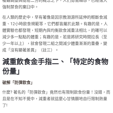
複雜調整與簡易二分的概念之下，人們毋需細想，已經落入
強制禁食的窠臼中。
在人類的歷史中，早有著像是因宗教淵源所延伸的輕斷食減
重、12小時飲食規範等，它們都皆屬於此類。有趣的是，人
體實驗也都發現，短期內與均衡飲食減重法相比，的確可以
減少多一點點的體重；有趣的是，若是將研究時間拉長（至
少一年以上），就會發現二組之間減少體重漸漸的重疊，變
成「沒有顯著差異」（註三）。
減重飲食金手指二、「特定的食物
份量」
破解「防彈飲食」
什麼? 著名的「防彈飲食」竟然也有限制飲食份量！沒錯，而
且是在不知不覺中，減重者就這麼心甘情願地自行限制熱量
了!