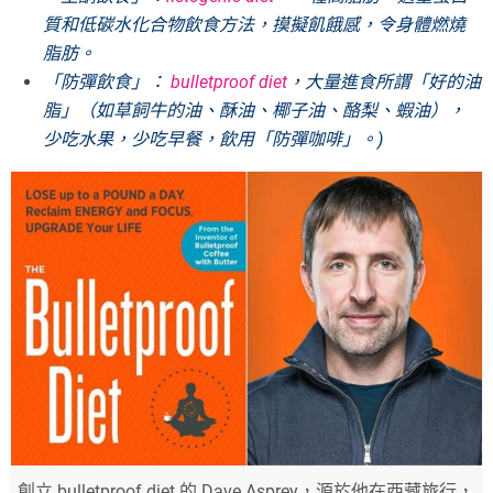
質和低碳水化合物飲食方法，摸擬飢餓感，令身體燃燒
脂肪。
「防彈飲食」：
bulletproof diet
，大量進食所謂「好的油
脂」（如草飼牛的油、酥油、椰子油、酪梨、蝦油），
少吃水果，少吃早餐，飲用「防彈咖啡」。)
創立 bulletproof diet 的 Dave Asprey，源於他在西藏旅行，