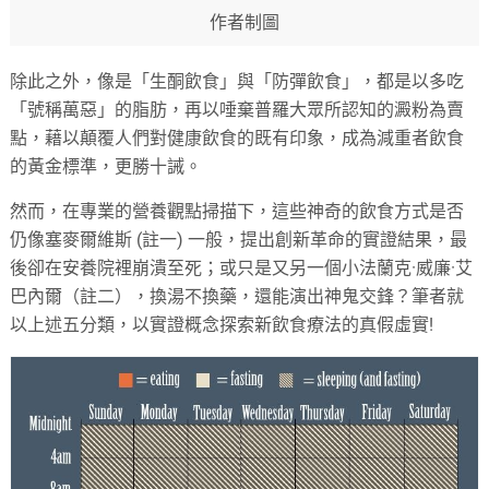
作者制圖
除此之外，像是「生酮飲食」與「防彈飲食」，都是以多吃
「號稱萬惡」的脂肪，再以唾棄普羅大眾所認知的澱粉為賣
點，藉以顛覆人們對健康飲食的既有印象，成為減重者飲食
的黃金標準，更勝十誡。
然而，在專業的營養觀點掃描下，這些神奇的飲食方式是否
仍像塞麥爾維斯 (註一) 一般，提出創新革命的實證結果，最
後卻在安養院裡崩潰至死；或只是又另一個小法蘭克·威廉·艾
巴內爾（註二），換湯不換藥，還能演出神鬼交鋒？筆者就
以上述五分類，以實證概念探索新飲食療法的真假虛實!